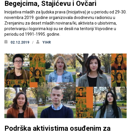
Begejcima, Stajićevu i Ovčari
Inicijativa mladih za ljudska prava (Inicijativa) je u periodu od 29-30.
novembra 2019. godine organizovala dvodnevnu radionicu u
Zrenjaninu za deset mladih novinara/ki, aktivista o ubistvima,
proterivanju i logorima koji su se desili na teritoriji Vojvodine u
periodu od 1991-1995. godine.
02.12.2019
YIHR
Podrška aktivistima osuđenim za