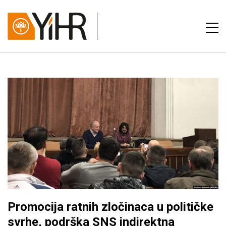
Promocija ratnih zločinaca u političke
svrhe, podrška SNS indirektna