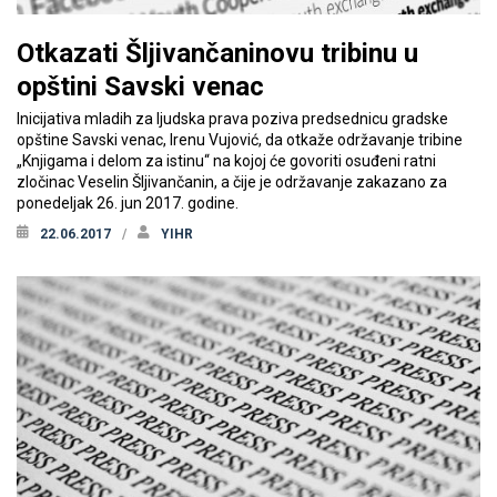
Otkazati Šljivančaninovu tribinu u
opštini Savski venac
Inicijativa mladih za ljudska prava poziva predsednicu gradske
opštine Savski venac, Irenu Vujović, da otkaže održavanje tribine
„Knjigama i delom za istinu“ na kojoj će govoriti osuđeni ratni
zločinac Veselin Šljivančanin, a čije je održavanje zakazano za
ponedeljak 26. jun 2017. godine.
22.06.2017
YIHR