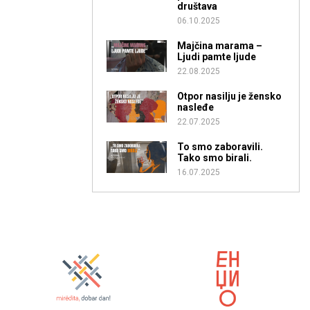
društava
06.10.2025
Majčina marama –
Ljudi pamte ljude
22.08.2025
Otpor nasilju je žensko
nasleđe
22.07.2025
To smo zaboravili.
Tako smo birali.
16.07.2025