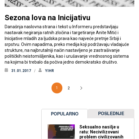
Sezona lova na Inicijativu
Današnja naslovna strana i tekst u Informeru predstavljaju
nastavak negiranja ratnih zločina i targetiranje Anite Mitić i
Inicijative mladih za ljudska prava kao najveće pretnje Srbiji i
srpstvu. Ovim napadima, preko medija koji podržavaju vladajuće
strukture, na najbrutalniji način nastavljeno je zastrašivanje
političkih neistomišljenika, kao i urušavanje vrednosnog sistema
na kojima bi trebalo da počiva jedno demokratsko društvo.
31.01.2017
YIHR
1
2
POSLEDNJE
POPULARNO
Seksualno nasilje u
ratu: Necivilizovani
problem civilizovanih