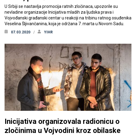
U Srbiji se nastavlja promocija ratnih zločinaca, upozorile su
nevladine organizacije Inicijativa mladih za ljudska prava i
Vojvođanski građanski centar u reakciji na tribinu ratnog osuđenika
Veselina Šljivančanina, koja je održana 7. marta u Novom Sadu.
07.03.2020
YIHR
Inicijativa organizovala radionicu o
zločinima u Vojvodini kroz obilaske