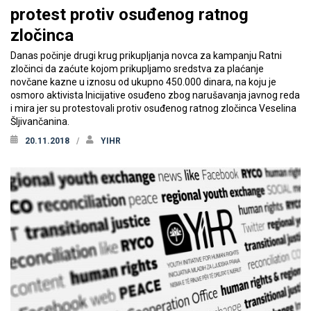
protest protiv osuđenog ratnog
zločinca
Danas počinje drugi krug prikupljanja novca za kampanju Ratni
zločinci da zaćute kojom prikupljamo sredstva za plaćanje
novčane kazne u iznosu od ukupno 450.000 dinara, na koju je
osmoro aktivista Inicijative osuđeno zbog narušavanja javnog reda
i mira jer su protestovali protiv osuđenog ratnog zločinca Veselina
Šljivančanina.
20.11.2018
YIHR