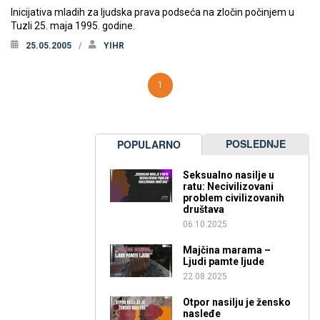
Inicijativa mladih za ljudska prava podseća na zločin počinjem u
Tuzli 25. maja 1995. godine.
25.05.2005
YIHR
1
POSLEDNJE
POPULARNO
Seksualno nasilje u
ratu: Necivilizovani
problem civilizovanih
društava
06.10.2025
Majčina marama –
Ljudi pamte ljude
22.08.2025
Otpor nasilju je žensko
nasleđe