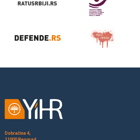
Dobračina 4,
11000 Beograd,