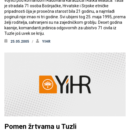
vojnici pod komandom Radovana Karadžića i Ratka Mladića. Tada
je stradala 71 osoba Bošnjačke, Hrvatske i Srpske etničke
pripadnosti čija je prosečna starost bila 21 godinu, a najmlađi
poginuli nije imao ni tri godine. Svi ubijeni tog 25. maja 1995, prema
želji roditelja, sahranjeni su na zajedničkom groblju. Deset godina
kasnije, komandanti jedinica odgovornih za ubistvo 71 civila iz
Tuzle još uvek se kriju.
25.05.2005
YIHR
Pomen žrtvama u Tuzli