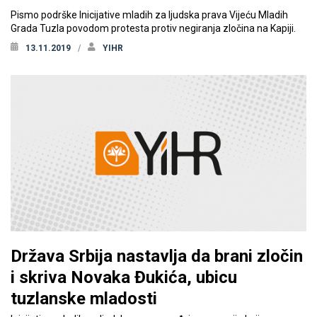
Pismo podrške Inicijative mladih za ljudska prava Vijeću Mladih
Grada Tuzla povodom protesta protiv negiranja zločina na Kapiji.
13.11.2019
YIHR
Država Srbija nastavlja da brani zločin
i skriva Novaka Đukića, ubicu
tuzlanske mladosti