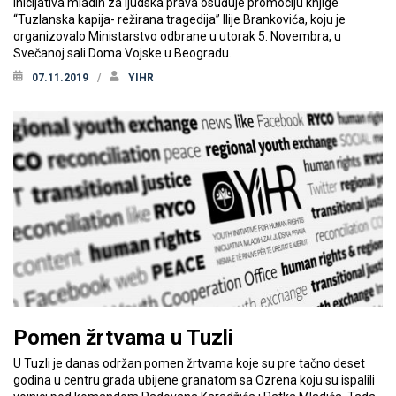
Inicijativa mladih za ljudska prava osuđuje promociju knjige
“Tuzlanska kapija- režirana tragedija” Ilije Brankovića, koju je
organizovalo Ministarstvo odbrane u utorak 5. Novembra, u
Svečanoj sali Doma Vojske u Beogradu.
07.11.2019
YIHR
Pomen žrtvama u Tuzli
U Tuzli je danas održan pomen žrtvama koje su pre tačno deset
godina u centru grada ubijene granatom sa Ozrena koju su ispalili