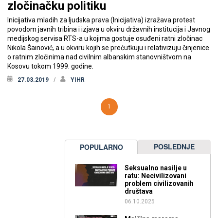
zločinačku politiku
Inicijativa mladih za ljudska prava (Inicijativa) izražava protest
povodom javnih tribina i izjava u okviru državnih institucija i Javnog
medijskog servisa RTS-a u kojima gostuje osuđeni ratni zločinac
Nikola Šainović, a u okviru kojih se prećutkuju i relativizuju činjenice
o ratnim zločinima nad civilnim albanskim stanovništvom na
Kosovu tokom 1999. godine.
27.03.2019
YIHR
1
POSLEDNJE
POPULARNO
Seksualno nasilje u
ratu: Necivilizovani
problem civilizovanih
društava
06.10.2025