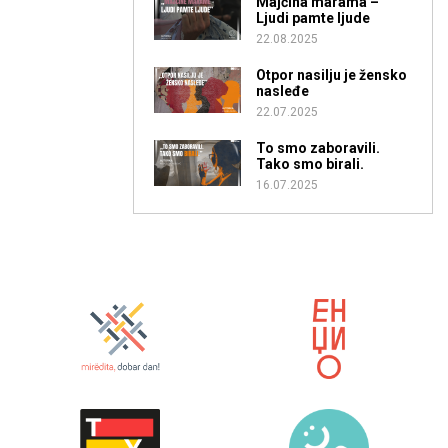
Majčina marama –
Ljudi pamte ljude
22.08.2025
Otpor nasilju je žensko
nasleđe
22.07.2025
To smo zaboravili.
Tako smo birali.
16.07.2025