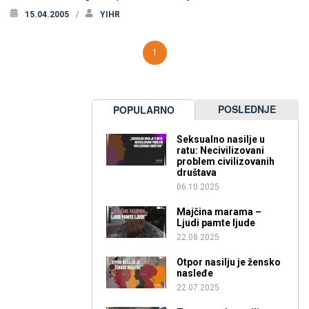
15.04.2005
YIHR
1
POSLEDNJE
POPULARNO
Seksualno nasilje u
ratu: Necivilizovani
problem civilizovanih
društava
06.10.2025
Majčina marama –
Ljudi pamte ljude
22.08.2025
Otpor nasilju je žensko
nasleđe
22.07.2025