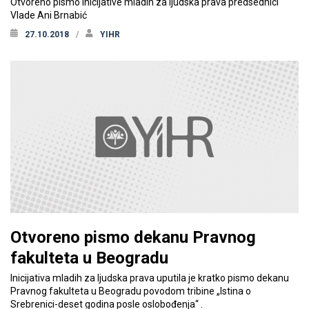
Otvoreno pismo Inicijative mladih za ljudska prava predsednici
Vlade Ani Brnabić
27.10.2018
YIHR
Otvoreno pismo dekanu Pravnog
fakulteta u Beogradu
Inicijativa mladih za ljudska prava uputila je kratko pismo dekanu
Pravnog fakulteta u Beogradu povodom tribine „Istina o
Srebrenici-deset godina posle oslobođenja“ .