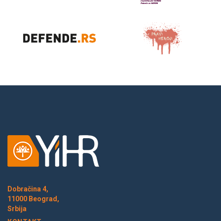
Dobračina 4,
11000 Beograd,
Srbija