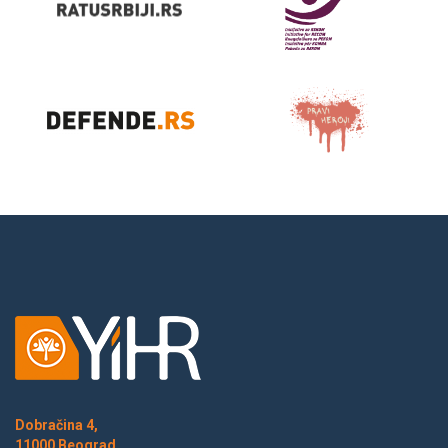
Dobračina 4,
11000 Beograd,