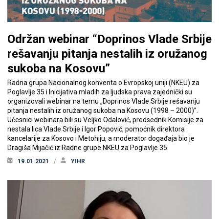
Održan webinar “Doprinos Vlade Srbije
rešavanju pitanja nestalih iz oružanog
sukoba na Kosovu”
Radna grupa Nacionalnog konventa o Evropskoj uniji (NKEU) za
Poglavlje 35 i Inicijativa mladih za ljudska prava zajednički su
organizovali webinar na temu „Doprinos Vlade Srbije rešavanju
pitanja nestalih iz oružanog sukoba na Kosovu (1998 – 2000)”.
Učesnici webinara bili su Veljko Odalović, predsednik Komisije za
nestala lica Vlade Srbije i Igor Popović, pomoćnik direktora
kancelarije za Kosovo i Metohiju, a moderator događaja bio je
Dragiša Mijačić iz Radne grupe NKEU za Poglavlje 35.
19.01.2021
YIHR