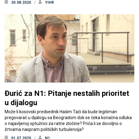
30.08.2020
YIHR
Đurić za N1: Pitanje nestalih prioritet
u dijalogu
Može li kosovski predsednik Hašim Tači da bude legitiman
pregovarač u dijalogu sa Beogradom dok se čeka konačna odluka
o najavljenoj optužnici za ratne zločine? Priča li se dovoljno o
žrtvama naspram političkih turbulencija?
01.07.2020
N1