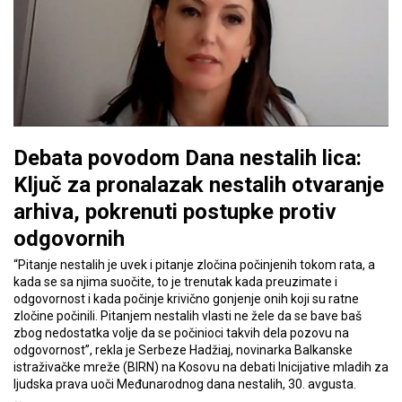
Debata povodom Dana nestalih lica:
Ključ za pronalazak nestalih otvaranje
arhiva, pokrenuti postupke protiv
odgovornih
“Pitanje nestalih je uvek i pitanje zločina počinjenih tokom rata, a
kada se sa njima suočite, to je trenutak kada preuzimate i
odgovornost i kada počinje krivično gonjenje onih koji su ratne
zločine počinili. Pitanjem nestalih vlasti ne žele da se bave baš
zbog nedostatka volje da se počinioci takvih dela pozovu na
odgovornost”, rekla je Serbeze Hadžiaj, novinarka Balkanske
istraživačke mreže (BIRN) na Kosovu na debati Inicijative mladih za
ljudska prava uoči Međunarodnog dana nestalih, 30. avgusta.