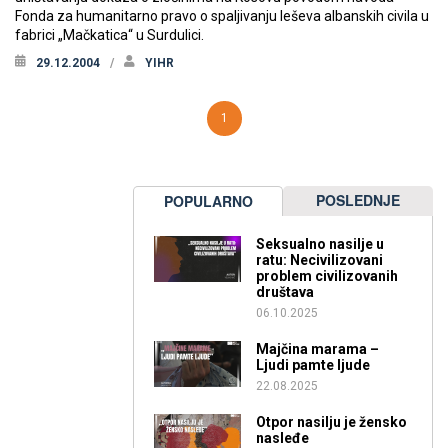
Fonda za humanitarno pravo o spaljivanju leševa albanskih civila u
fabrici „Mačkatica“ u Surdulici.
29.12.2004
YIHR
1
POSLEDNJE
POPULARNO
Seksualno nasilje u
ratu: Necivilizovani
problem civilizovanih
društava
06.10.2025
Majčina marama –
Ljudi pamte ljude
22.08.2025
Otpor nasilju je žensko
nasleđe