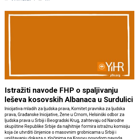
Istražiti navode FHP o spaljivanju
leševa kosovskih Albanaca u Surdulici
Inicijativa mladih za ljudska prava, Komitet pravnika za ljudska
prava, Građanske Inicijative, Žene u Crnom, Helsinški odbor za
ljudska prava u Srbiji i Beogradski Krug, zahtevaju od Narodne
skupštine Republike Srbije da najhitnije formira istražnu komisiju
koja će utvrditi činjenice o masovnim grobnicama u Srbiji i
uništavanju dokaza o zločinima na Kosovu povodom navoda