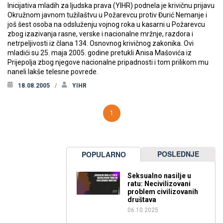
Inicijativa mladih za ljudska prava (YIHR) podnela je krivičnu prijavu
Okružnom javnom tužilaštvu u Požarevcu protiv Đurić Nemanje i
još šest osoba na odsluženju vojnog roka u kasarni u Požarevcu
zbog izazivanja rasne, verske i nacionalne mržnje, razdora i
netrpeljivosti iz člana 134. Osnovnog krivičnog zakonika. Ovi
mladići su 25. maja 2005. godine pretukli Anisa Mašovića iz
Prijepolja zbog njegove nacionalne pripadnosti i tom prilikom mu
naneli lakše telesne povrede.
18.08.2005
YIHR
1
POSLEDNJE
POPULARNO
Seksualno nasilje u
ratu: Necivilizovani
problem civilizovanih
društava
06.10.2025