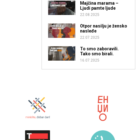
Majčina marama –
Ljudi pamte ljude
22.08.2025
Otpor nasilju je žensko
nasleđe
22.07.2025
To smo zaboravili.
Tako smo birali.
16.07.2025