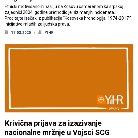
Etnički motivisanom nasilju na Kosovu usmerenom ka srpskoj
zajednici 2004. godine prethodio je niz manjih incidenata.
Pročitajte isečak iz publikacije “Kosovska hronologija: 1974-2017.”
Inicijative mladih za ljudska prava.
17.03.2020
YIHR
Krivična prijava za izazivanje
nacionalne mržnje u Vojsci SCG