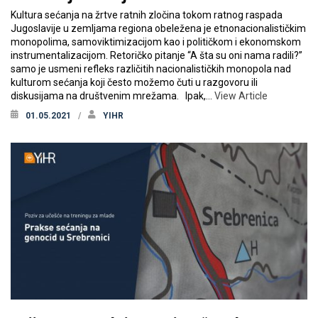
Kultura sećanja na žrtve ratnih zločina tokom ratnog raspada
Jugoslavije u zemljama regiona obeležena je etnonacionalističkim
monopolima, samoviktimizacijom kao i političkom i ekonomskom
instrumentalizacijom. Retoričko pitanje “A šta su oni nama radili?”
samo je usmeni refleks različitih nacionalističkih monopola nad
kulturom sećanja koji često možemo čuti u razgovoru ili
diskusijama na društvenim mrežama. Ipak,…
View Article
01.05.2021
YIHR