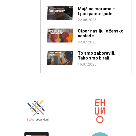
Majčina marama –
Ljudi pamte ljude
22.08.2025
Otpor nasilju je žensko
nasleđe
22.07.2025
To smo zaboravili.
Tako smo birali.
16.07.2025