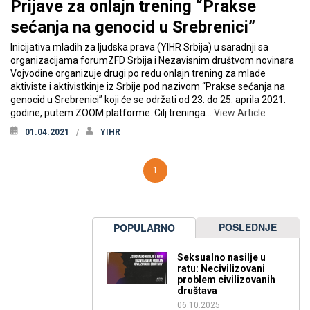
Prijave za onlajn trening “Prakse
sećanja na genocid u Srebrenici”
Inicijativa mladih za ljudska prava (YIHR Srbija) u saradnji sa
organizacijama forumZFD Srbija i Nezavisnim društvom novinara
Vojvodine organizuje drugi po redu onlajn trening za mlade
aktiviste i aktivistkinje iz Srbije pod nazivom “Prakse sećanja na
genocid u Srebrenici” koji će se održati od 23. do 25. aprila 2021.
godine, putem ZOOM platforme. Cilj treninga…
View Article
01.04.2021
YIHR
1
POSLEDNJE
POPULARNO
Seksualno nasilje u
ratu: Necivilizovani
problem civilizovanih
društava
06.10.2025