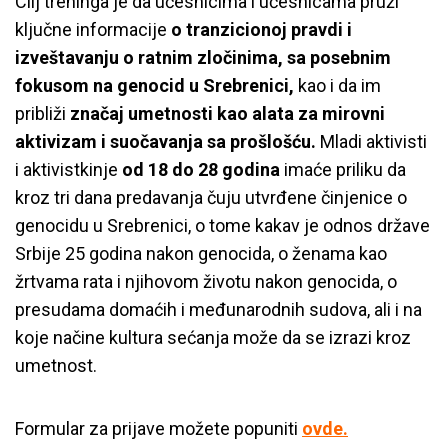
Cilj treninga je da učesnicima i učesnicama pruži
ključne informacije
o tranzicionoj pravdi i
izveštavanju o ratnim zločinima, sa posebnim
fokusom na genocid u Srebrenici,
kao i da im
približi
značaj umetnosti kao alata za mirovni
aktivizam i suočavanja sa prošlošću.
Mladi aktivisti
i aktivistkinje
od 18 do 28 godina
imaće priliku da
kroz tri dana predavanja čuju utvrđene činjenice o
genocidu u Srebrenici, o tome kakav je odnos države
Srbije 25 godina nakon genocida, o ženama kao
žrtvama rata i njihovom životu nakon genocida, o
presudama domaćih i međunarodnih sudova, ali i na
koje načine kultura sećanja može da se izrazi kroz
umetnost.
Formular za prijave možete popuniti
ovde.