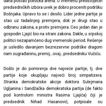
dana postao politička arena. U vremenu predstojećih
predsedničkih izbora uvek je dobro proceniti podršku
Bošnjaka. Upravo to se i desilo. Lider jedne partije je
stao uz tadašnjeg premijera, dok je drugi stao u
odbranu zakona, a protiv premijera. Ceo jedan dan je
gospodin Ljajić bio na strani zakona. Dakle, u srpskoj
politici nezapamćeno dug vremenski period. Rešenje
je usledilo davanjem bezrezervne podrške dragom
nam sugrađaninu, premij…ovaj…predsedniku Vučiću.
Došlo je do pomirenja dve najveće partije, tj. dve
partije koje okupljaju najveći broj simpatizera.
Stranka demokratske akcije doktora Sulejmana
Ugljanina i Sandžačka demokratska partija (de fakto
pod kontrolom ministra Rasima Ljajića) čiji je
predsednik Nihad Hasanović, potpisale su