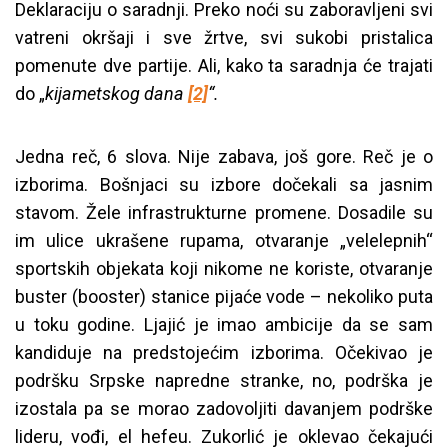
Deklaraciju o saradnji. Preko noći su zaboravljeni svi
vatreni okršaji i sve žrtve, svi sukobi pristalica
pomenute dve partije. Ali, kako ta saradnja će trajati
do „
kijametskog dana
[2]
“.
Jedna reč, 6 slova. Nije zabava, još gore. Reč je o
izborima. Bošnjaci su izbore dočekali sa jasnim
stavom. Žele infrastrukturne promene. Dosadile su
im ulice ukrašene rupama, otvaranje „velelepnih“
sportskih objekata koji nikome ne koriste, otvaranje
buster (booster) stanice pijaće vode – nekoliko puta
u toku godine. Ljajić je imao ambicije da se sam
kandiduje na predstojećim izborima. Očekivao je
podršku Srpske napredne stranke, no, podrška je
izostala pa se morao zadovoljiti davanjem podrške
lideru, vođi, el hefeu. Zukorlić je oklevao čekajući