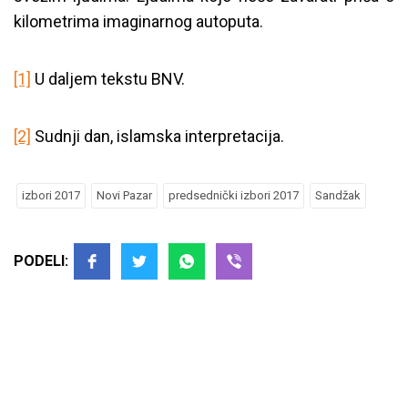
kilometrima imaginarnog autoputa.
[1]
U daljem tekstu BNV.
[2]
Sudnji dan, islamska interpretacija.
izbori 2017
Novi Pazar
predsednički izbori 2017
Sandžak
PODELI: