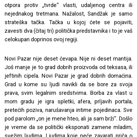
otpora protiv „tvrde“ vlasti, udaljenog centra ili
nejednakog tretmana. Nažalost, Sandžak je samo
strateška tačka. Tačka u kojoj ćete se pojaviti,
zavesti dva (čitaj tri) politička predstavnika i to je vaš
celokupan doprinos ovoj regiji.
Novi Pazar nije deset ćevapa. Nije ni deset mantija.
Još manje je to grad dobrih proizvoda od teksasa, ili
jeftinih cipela. Novi Pazar je grad dobrih domaćina.
Grad u kome su ljudi navikli da se bore za svoja
prava, svim legalnim sredstvima. Borba za vlast u
mom gradu je igra spletki, afera, prljavih portala,
pretećih poziva, narušavanja intime pojedinaca. Sve
pod parolom „on je mene hteo, ali ja sam brži“. Došlo
je vreme da se politički eksponati zamene mladim,
svežim ljudima. Ljudima koje neće zavarati priča o