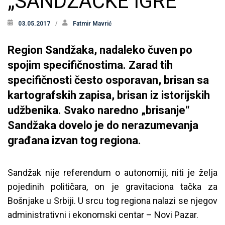
„SANDŽAČKE IGRE“
03.05.2017
Fatmir Mavrić
Region Sandžaka, nadaleko čuven po
spojim specifičnostima. Zarad tih
specifičnosti često osporavan, brisan sa
kartografskih zapisa, brisan iz istorijskih
udžbenika. Svako naredno „brisanje“
Sandžaka dovelo je do nerazumevanja
građana izvan tog regiona.
Sandžak nije referendum o autonomiji, niti je želja
pojedinih političara, on je gravitaciona tačka za
Bošnjake u Srbiji. U srcu tog regiona nalazi se njegov
administrativni i ekonomski centar – Novi Pazar.