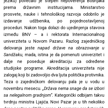
jeziku) povećalo je stepen nepoverenja Bošnjaka
prema državnim institucijama. Ministarstvo
prosvete, nauke i tehnološkog razvoja odobrilo je
izdavanje udžbenika, po pojednostavljenoj
proceduri. Nakon toga dolazi do ujedinjenja stavova
između BNV – a i rektorata Internacionalnog
univerziteta u Novom Pazaru. Razlog zajedničkog
delovanja jeste
napad države na obrazovanje u
Sandžaku,
mada, istina je da pomenuti univerzitet i
dalje ne poseduje akreditaciju za određene
studijske programe. Akreditacija univerziteta nije
zalogaj koji bi zadovoljio dva ljuta politička protivnika.
Teza o zajedničkom delovanju pala je u vodu u
novembru mesecu.
„Država nema snage da se izbori
sa nelegalnom gradnjom“.
Kategorički odbijam takvu
tvrdnju ministra Ljajića. Novi Pazar je u tih nekoliko