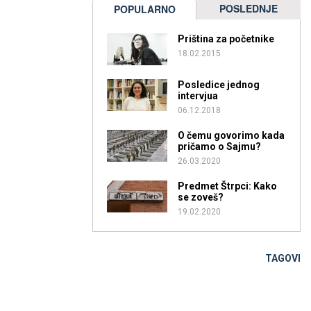
POSLEDNJE
POPULARNO
Priština za početnike
18.02.2015
Posledice jednog
intervjua
06.12.2018
O čemu govorimo kada
pričamo o Sajmu?
26.03.2020
Predmet Štrpci: Kako
se zoveš?
19.02.2020
TAGOVI