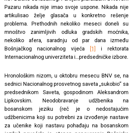
Pazaru nikada nije imao svoje uspone. Nikada nije
artikulisao želje glasača u konkretno rešenje
problema. Prethodnih nekoliko meseci doneli su
mnoštvo zanimljivih odluka gradskih moćnika,
nekoliko afera, saradnju od par dana između
Bošnjačkog nacionalnog vijeća
[1]
i rektorata
Internacionalnog univerziteta i…predsedničke izbore.
Hronološkim nizom, u oktobru mesecu BNV se, na
sednici Nacionalnog prosvetnog saveta „sukobio“ sa
predsednikom Saveta, gospodinom Aleksandrom
Lipkovskim. Neodobravanje udžbenika na
bosanskom jeziku (reč je o nedostajućim
udžbenicima koji su potrebni za izvođenje nastave
za učenike koji nastavu pohađaju na bosanskom