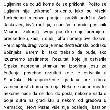
Ugljanina da odluči kome će se prikloniti. Pošto se
Ugljanin nije „nikome“ priklonio, iako su visoki
funkcioneri njegove partije pružili podršku Saši
Jankoviću, bivši muftija, a sadašnji narodni poslanik
Muamer Zukorlić, svoju podršku daje premijeru,
predsedniku, kadiji i sudiji, alfa i omegi ove države.
Pre 2. aprila, dragi vođa je imao dvotrećinsku podršku
Bošnjaka. Barem bi tako trebalo da bude, ako
izuzmemo apstinente. Rezultati koje je ostvarila
Srpska napredna stranka na izborima jesu za
čuđenje, posebno rezultati koje je ostvarila u
Sandžaku. Neraspoloženje građana pre izbora
zameni postizborna euforija. Nekome radno mesto,
nekome nada da će doći do posla, nekome nada u
bolje sutra na gradilištu u nekom od gradova u
Nemačkoj. Novi Pazar više nije poslednji bastion