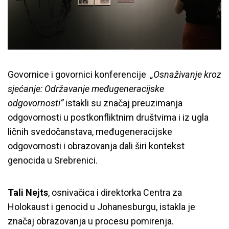
Govornice i govornici konferencije
„
Osnaživanje kroz
sjećanje: Održavanje međugeneracijske
odgovornosti”
istakli su značaj preuzimanja
odgovornosti u postkonfliktnim društvima i iz ugla
ličnih svedočanstava, međugeneracijske
odgovornosti i obrazovanja dali širi kontekst
genocida u Srebrenici.
Tali Nejts
, osnivačica i direktorka Centra za
Holokaust i genocid u Johanesburgu, istakla je
značaj obrazovanja u procesu pomirenja.