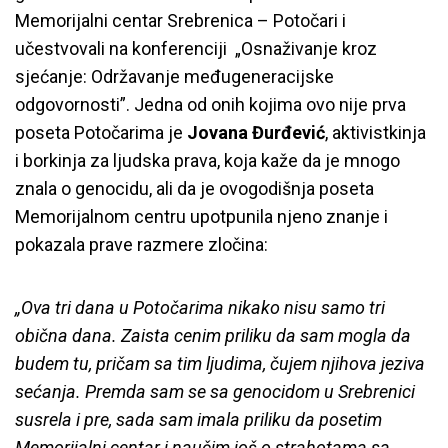
Memorijalni centar Srebrenica – Potočari i
učestvovali na konferenciji
„
Osnaživanje kroz
sjećanje: Održavanje međugeneracijske
odgovornosti”. Jedna od onih kojima ovo nije prva
poseta Potočarima je
Jovana Đurđević
, aktivistkinja
i borkinja za ljudska prava, koja kaže da je mnogo
znala o genocidu, ali da je ovogodišnja poseta
Memorijalnom centru upotpunila njeno znanje i
pokazala prave razmere zločina:
„
Ova tri dana u Potočarima nikako nisu samo tri
obična dana. Zaista cenim priliku da sam mogla da
budem tu, pričam sa tim ljudima, čujem njihova jeziva
sećanja. Premda sam se sa genocidom u Srebrenici
susrela i pre, sada sam imala priliku da posetim
Memorijalni centar i naučim još o strahotama sa