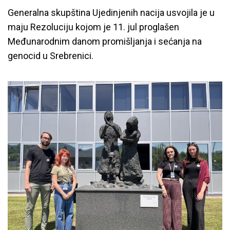
Generalna skupština Ujedinjenih nacija usvojila je u
maju Rezoluciju kojom je 11. jul proglašen
Međunarodnim danom promišljanja i sećanja na
genocid u Srebrenici.
Petoro mladih iz Srbije na
obeležavanju godišnjice genocida
u Srebrenici
12.07.2024
YIHR