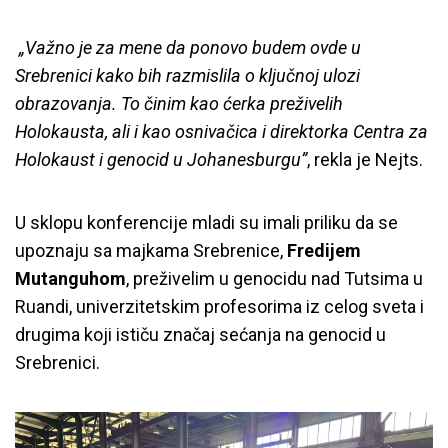
„Važno je za mene da ponovo budem ovde u
Srebrenici kako bih razmislila o ključnoj ulozi
obrazovanja. To činim kao ćerka preživelih
Holokausta, ali i kao osnivačica i direktorka Centra za
Holokaust i genocid u Johanesburgu”
, rekla je Nejts.
U sklopu konferencije mladi su imali priliku da se
upoznaju sa majkama Srebrenice,
Fredijem
Mutanguhom
, preživelim u genocidu nad Tutsima u
Ruandi, univerzitetskim profesorima iz celog sveta i
drugima koji ističu značaj sećanja na genocid u
Srebrenici.