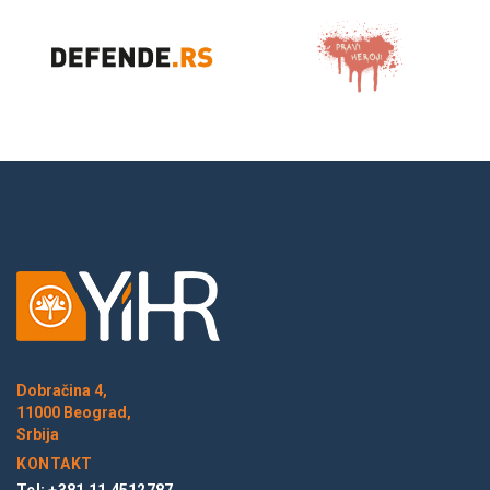
Dobračina 4,
11000 Beograd,
Srbija
KONTAKT