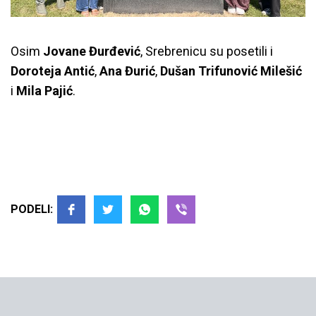
Osim
Jovane Đurđević
, Srebrenicu su posetili i
Doroteja Antić
,
Ana Đurić
,
Dušan T
rifunović Milešić
i
Mila Pajić
.
PODELI: