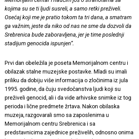
kojima su se ti ljudi susreli, a samo retki preživeli.
Osećaj koji me je pratio tokom ta tri dana, a smatram
ga važnim, jeste da niko od nas ne sme da dozvoli da
Srebrenica bude zaboravljena, jer je time poslednji
stadijum genocida ispunjen”.
Prvi dan obeležila je poseta Memorijalnom centru i
obilazak stalne muzejske postavke. Mladi su imali
priliku da dobiju više informacija o zločinima iz jula
1995. godine, da čuju svedočanstva ljudi koji su
preživeli genocid, ali i da vide arhivske snimke iz tog
perioda i lične predmete žrtava. Nakon obilaska
muzeja, razgovarali smo sa zaposlenima u
Memorijalnom centru Srebrenica i sa
predstavnicima zajednice preživelih, odnosno onima