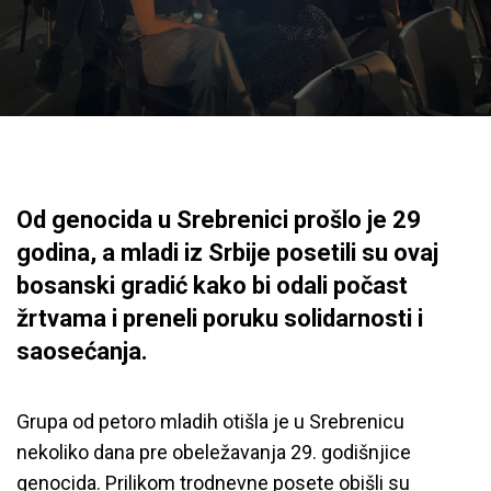
Od genocida u Srebrenici prošlo je 29
godina, a mladi iz Srbije posetili su ovaj
bosanski gradić kako bi odali počast
žrtvama i preneli poruku solidarnosti i
saosećanja.
Grupa od petoro mladih otišla je u Srebrenicu
nekoliko dana pre obeležavanja 29. godišnjice
genocida. Prilikom trodnevne posete obišli su