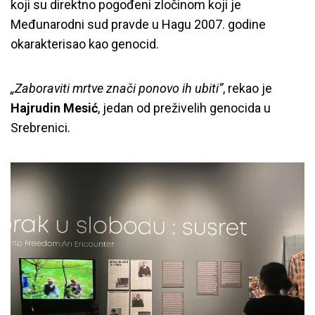
koji su direktno pogođeni zločinom koji je
Međunarodni sud pravde u Hagu 2007. godine
okarakterisao kao genocid.
„
Zaboraviti mrtve znači ponovo ih ubiti”
, rekao je
Hajrudin Mesić
, jedan od preživelih genocida u
Srebrenici.