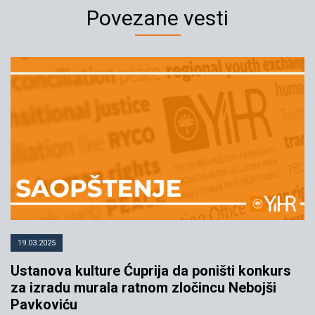
Povezane vesti
19.03.2025
Ustanova kulture Ćuprija da poništi konkurs
za izradu murala ratnom zločincu Nebojši
Pavkoviću