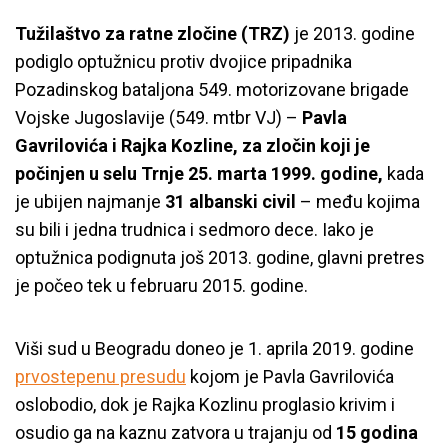
Tužilaštvo za ratne zločine (TRZ)
je 2013. godine
podiglo optužnicu protiv dvojice pripadnika
Pozadinskog bataljona 549. motorizovane brigade
Vojske Jugoslavije (549. mtbr VJ) –
Pavla
Gavrilovića i Rajka Kozline, za zločin koji je
počinjen u selu Trnje 25. marta 1999. godine,
kada
je ubijen najmanje
31 albanski civil
– među kojima
su bili i jedna trudnica i sedmoro dece. Iako je
optužnica podignuta još 2013. godine, glavni pretres
je počeo tek u februaru 2015. godine.
Viši sud u Beogradu doneo je 1. aprila 2019. godine
prvostepenu presudu
kojom je Pavla Gavrilovića
oslobodio, dok je Rajka Kozlinu proglasio krivim i
osudio ga na kaznu zatvora u trajanju od
15 godina