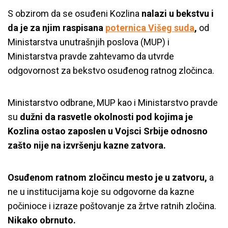
S obzirom da se osuđeni Kozlina
nalazi u bekstvu i
da je za njim raspisana
poternica Višeg suda
,
od
Ministarstva unutrašnjih poslova (MUP) i
Ministarstva pravde zahtevamo da utvrde
odgovornost za bekstvo osuđenog ratnog zločinca.
Ministarstvo odbrane, MUP kao i Ministarstvo pravde
su
dužni da rasvetle okolnosti pod kojima je
Kozlina ostao zaposlen u Vojsci Srbije odnosno
zašto nije na izvršenju kazne zatvora.
Osuđenom ratnom zločincu mesto je u zatvoru,
a
ne u institucijama koje su odgovorne da kazne
počinioce i izraze poštovanje za žrtve ratnih zločina.
Nikako obrnuto.