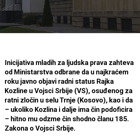
Inicijativa mladih za ljudska prava zahteva
od Ministarstva odbrane da u najkraćem
roku javno objavi radni status Rajka
Kozline u Vojsci Srbije (VS), osuđenog za
ratni zločin u selu Trnje (Kosovo), kao i da
– ukoliko Kozlina i dalje ima čin podoficira
– hitno mu odzme čin shodno članu 185.
Zakona o Vojsci Srbije.