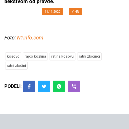
bekstvom od pravde.
11.11.2020
YIHR
Foto:
N1info.com
kosovo
rajko kozlina
rat na kosovu
ratni zločinci
ratni zločini
PODELI: