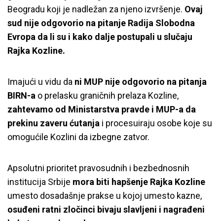
Beogradu koji je nadležan za njeno izvršenje.
Ovaj
sud nije odgovorio na pitanje Radija Slobodna
Evropa da li su i kako dalje postupali u slučaju
Rajka Kozline.
Imajući u vidu da
ni MUP nije odgovorio na pitanja
BIRN-a
o prelasku graničnih prelaza Kozline,
zahtevamo od Ministarstva pravde i MUP-a da
prekinu zaveru ćutanja
i procesuiraju osobe koje su
omogućile Kozlini da izbegne zatvor.
Apsolutni prioritet pravosudnih i bezbednosnih
Osuđenom ratnom zločincu Rajku
institucija Srbije
mora biti hapšenje Rajka Kozline
Kozlini mesto je u zatvoru, ne u
umesto dosadašnje prakse u kojoj umesto kazne,
osuđeni ratni zločinci bivaju slavljeni i nagrađeni
Vojsci Srbije