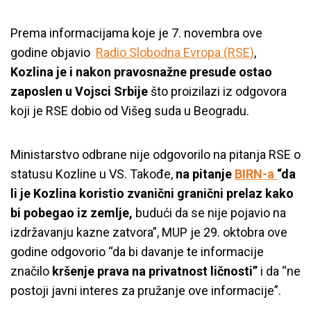
Prema informacijama koje je 7. novembra ove
godine objavio
Radio Slobodna Evropa (RSE)
,
Kozlina je i nakon pravosnažne presude ostao
zaposlen u Vojsci Srbije
što proizilazi iz
odgovora
koji je RSE dobio od Višeg suda u Beogradu.
Ministarstvo odbrane nije odgovorilo na pitanja RSE o
statusu Kozline u VS. Takođe,
na pitanje
BIRN-a
“da
li je Kozlina koristio zvanični granični prelaz kako
bi pobegao iz zemlje,
budući da se nije pojavio na
izdržavanju kazne zatvora”, MUP je 29. oktobra ove
godine odgovorio “da bi davanje te informacije
značilo
kršenje prava na privatnost ličnosti”
i da “ne
postoji javni interes za pružanje ove informacije”.