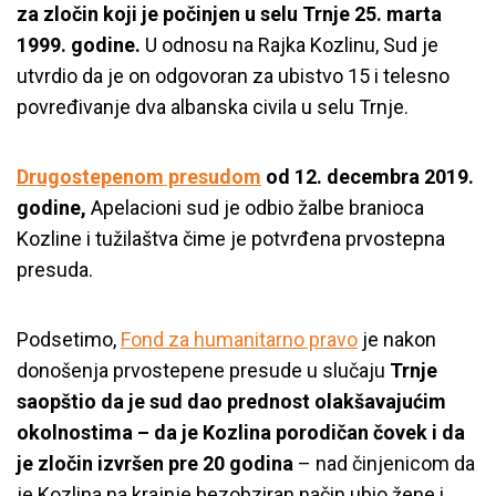
za zločin koji je počinjen u selu Trnje 25. marta
1999. godine.
U odnosu na Rajka Kozlinu, Sud je
utvrdio da je on odgovoran za ubistvo 15 i telesno
povređivanje dva albanska civila u selu Trnje.
Drugostepenom presudom
od 12. decembra 2019.
godine,
Apelacioni sud je odbio žalbe branioca
Kozline i tužilaštva čime je potvrđena prvostepna
presuda.
Podsetimo,
Fond za humanitarno pravo
je nakon
donošenja prvostepene presude u slučaju
Trnje
saopštio da je sud dao prednost olakšavajućim
okolnostima – da je Kozlina porodičan čovek i da
je zločin izvršen pre 20 godina
– nad činjenicom da
je Kozlina na krajnje bezobziran način ubio žene i