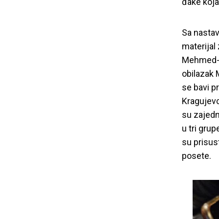
đake koja
Sa nastav
materijal 
Mehmed-p
obilazak 
se bavi p
Kragujevc
su zajedn
u tri gru
su prisust
posete.