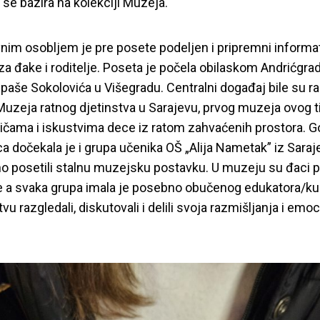
 se bazira na kolekciji Muzeja.
nim osobljem je pre posete po
deljen i pripremni informa
za đake i roditelje. Poseta je počela obilask
om Andrićgrad
aše Sokolovića u Višegradu.
Centralni događaj bile su ra
Muzeja ratnog djetinstva u Sarajevu, prvog muzeja ovog ti
ričama i iskustvima dece iz ratom zahvaćenih prostora. G
a dočekala je i grupa učenika OŠ „Alija Nametak” iz Saraj
o posetili stalnu muzejsku postavku.
U muzeju su đaci p
pe a svaka grupa imala je posebno obučenog edukatora/ku
vu razgledali, diskutovali i delili svoja razmišljanja i e
moc