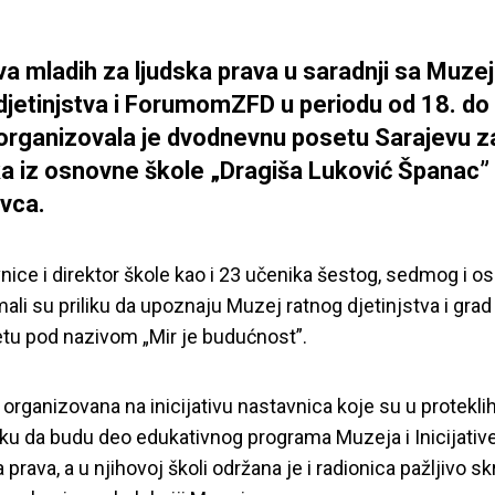
tiva mladih za ljudska prava u saradnji sa Muz
djetinjstva i ForumomZFD u periodu od 18. do
organizovala je dvodnevnu posetu Sarajevu z
a iz osnovne škole „Dragiša Luković Španac” 
vca.
nice i direktor
škole kao i 23 učenika šestog, sedmog i 
mali su priliku da upoznaju Muzej ratnog djetinjs
tva i gra
etu pod nazivom
„
Mir je budućnost”.
 organizovana na inicijativu nastavnica koje su u protekli
liku da budu deo edukativnog programa Muzeja i Inicijativ
 prava, a u njihovoj školi održana je i radionica pažljivo s