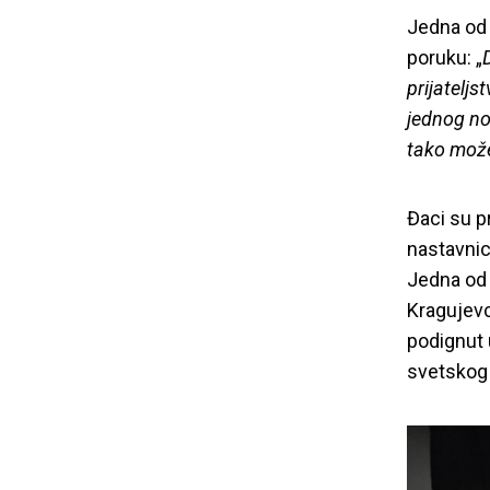
„Muz
Jedna od 
poruku:
„
prijateljs
jednog no
tako m
ož
Đaci su pr
nastavnic
Jedna od u
Kragujevc
podignut 
svetskog 