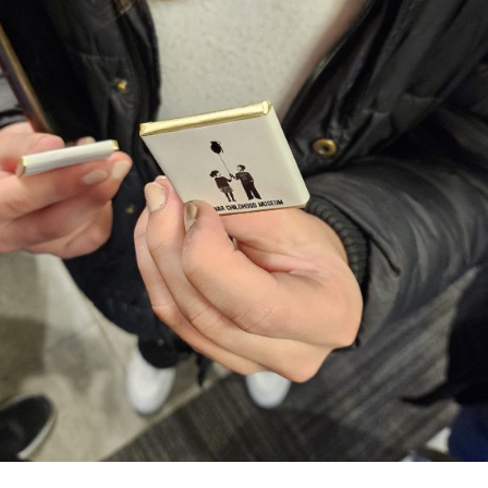
ola iz Srbije prvi p