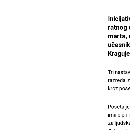
Inicija
ratnog 
marta, 
učesnik
Kraguje
Tri nastav
razreda i
kroz pos
Poseta je
imale pri
za ljudska