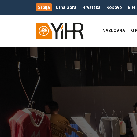
Srbija
Crna Gora
Hrvatska
Kosovo
BiH
NASLOVNA
O 