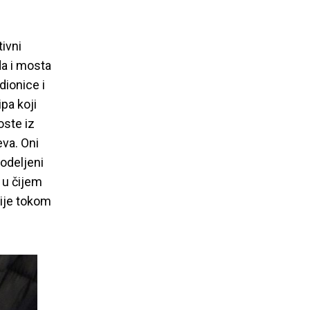
tivni
a i mosta
dionice i
pa koji
oste iz
eva. Oni
odeljeni
 u čijem
ije tokom