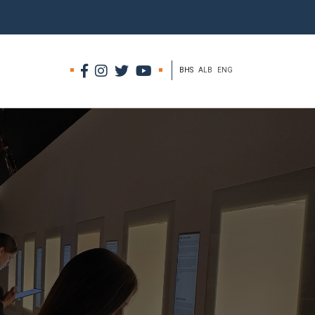
BHS
ALB
ENG