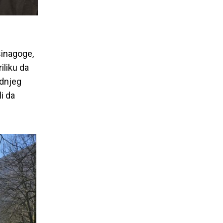
sinagoge,
iliku da
ednjeg
i da