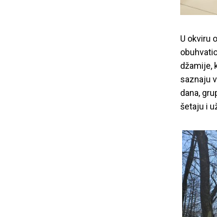
U okviru 
obuhvatio
džamije, 
saznaju v
dana, gru
šetaju i 