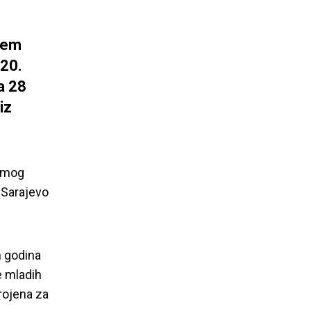
ejem
 20.
a 28
iz
osmog
d Sarajevo
h godina
e mladih
krojena za