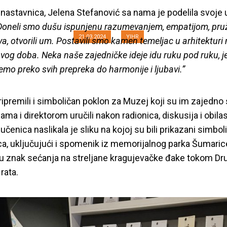
eju ratnog djetinj
nastavnica, Jelena Stefanović sa nama je podelila svoje 
Doneli smo dušu ispunjenu razumevanjem, empatijom, pruži
21.03.2024
YIHR
tva, otvorili um. Postavili smo kamen temeljac u arhitekturi 
vog doba. Neka naše zajedničke ideje idu ruku pod ruku, j
emo preko svih prepreka do harmonije i ljubavi.”
ipremili i simbolič
an poklon za Muzej koji su im zajedno 
ama i direktorom uručili nakon radionica, diskusija i obila
čenica naslikala je sliku na kojoj su bili prikazani simboli
a, uključujući i spomenik iz memorijalnog
parka Šumarice
u znak sećanja na streljane kragujevačke
đake tokom Dr
rata.