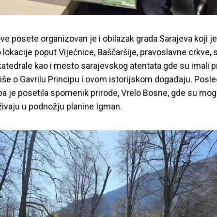
ove posete organizovan je i obilazak grada
Sarajeva koji je
 lokacije poput Vijećn
ice, Baščaršije, pravoslavne crkve, 
katedrale kao i mesto sarajevskog atentat
a gde su imali pr
iše o Gavrilu Principu i ovom istorijskom događaju. Posl
pa je posetila spomenik prirode, Vrelo Bosne, gde su mogl
uživaju u podnožju planine Igman.