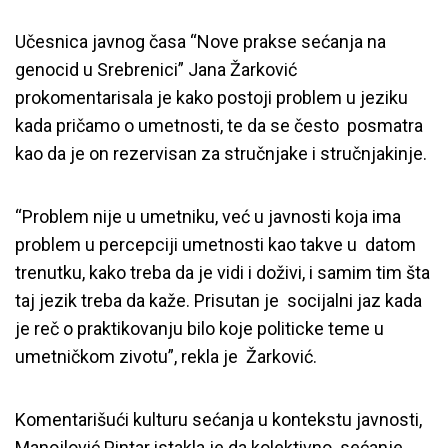
Učesnica javnog časa “Nove prakse sećanja na
genocid u Srebrenici” Jana Žarković
prokomentarisala je kako postoji problem u jeziku
kada pričamo o umetnosti, te da se često posmatra
kao da je on rezervisan za stručnjake i stručnjakinje.
“Problem nije u umetniku, već u javnosti koja ima
problem u percepciji umetnosti kao takve u datom
trenutku, kako treba da je vidi i doživi, i samim tim šta
taj jezik treba da kaže. Prisutan je socijalni jaz kada
je reč o praktikovanju bilo koje politicke teme u
umetničkom zivotu”, rekla je Žarković.
Komentarišući kulturu sećanja u kontekstu javnosti,
Manojlović Pintar istakla je da kolektivno sećanje