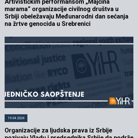
Artivističkim performansom „Majčina
marama” organizacije civilnog društva u
Srbiji obeležavaju Međunarodni dan sećanja
na žrtve genocida u Srebrenici
19.04.2024
Organizacije za ljudska prava iz Srbije
pozivaju Vladu i predsednika Srbije da podrže