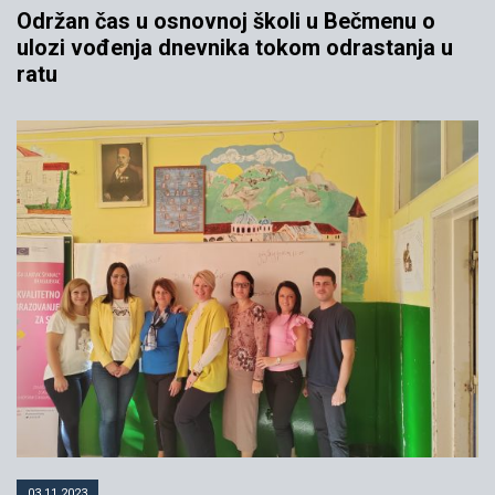
Održan čas u osnovnoj školi u Bečmenu o
ulozi vođenja dnevnika tokom odrastanja u
ratu
03.11.2023