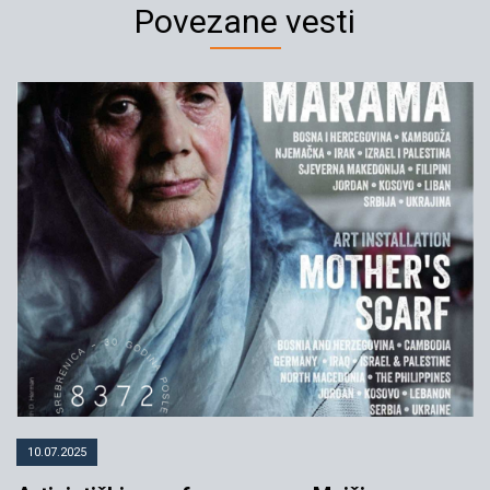
Povezane vesti
Održan javni čas “Nove prakse
sećanja na genocid u Srebrenici”
23.01.2023
YIHR
10.07.2025