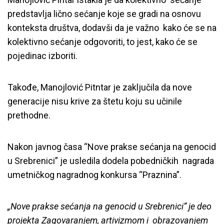
predstavlja lično sećanje koje se gradi na osnovu
konteksta društva, dodavši da je važno kako će se na
kolektivno sećanje odgovoriti, to jest, kako će se
pojedinac izboriti.
Takođe, Manojlović Pitntar je zaključila da nove
generacije nisu krive za štetu koju su učinile
prethodne.
Nakon javnog časa “Nove prakse sećanja na genocid
u Srebrenici” je usledila dodela pobedničkih nagrada
umetničkog nagradnog konkursa “Praznina”.
„Nove prakse sećanja na genocid u Srebrenici” j
e deo
projekta Zagovaranjem, artivizmom i
obrazovanjem