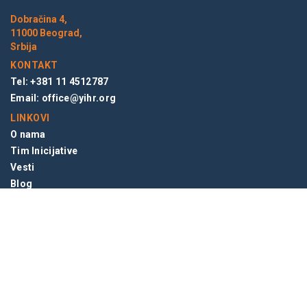
Dobračina 4,
11000 Beograd,
Srbija
KONTAKT
Tel: +381 11 4512787
Email:
office@yihr.org
LINKOVI
O nama
Tim Inicijative
Vesti
Blog
NEWSLETTER