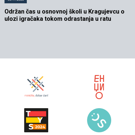
Održan čas u osnovnoj školi u Kragujevcu o
ulozi igračaka tokom odrastanja u ratu