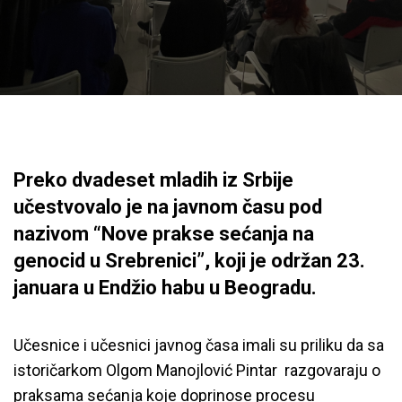
Preko dvadeset mladih iz Srbije
učestvovalo je na javnom času pod
nazivom “Nove prakse sećanja na
genocid u Srebrenici”, koji je održan 23.
januara u Endžio habu u Beogradu.
Učesnice i učesnici javnog časa imali su priliku da sa
istoričarkom Olgom Manojlović Pintar razgovaraju o
praksama sećanja koje doprinose procesu