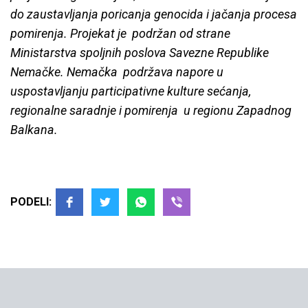
do zaustavljanja poricanja genocida i jačanja procesa
pomirenja. Projekat je
p
održan od strane
Ministarstva spoljnih poslova Savezne Republike
Nemačke. Nemačka
p
održava napore u
uspostavljanju participativne kulture sećanja,
regionalne saradnje i pomirenja
u regionu Zapadnog
Balkana.
PODELI: