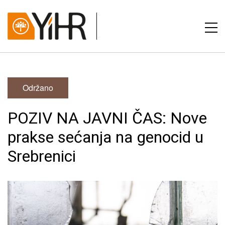
Održano
POZIV NA JAVNI ČAS: Nove
prakse sećanja na genocid u
Srebrenici