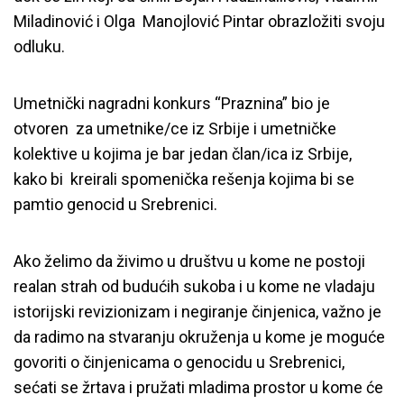
Miladinović i Olga Manojlović Pintar obrazložiti svoju
odluku.
Umetnički nagradni konkurs “Praznina” bio je
otvoren za umetnike/ce iz Srbije i umetničke
kolektive u kojima je bar jedan član/ica iz Srbije,
kako bi kreirali spomenička rešenja kojima bi se
pamtio genocid u Srebrenici.
Ako želimo da živimo u društvu u kome ne postoji
realan strah od budućih sukoba i u kome ne vladaju
istorijski revizionizam i negiranje činjenica, važno je
da radimo na stvaranju okruženja u kome je moguće
govoriti o činjenicama o genocidu u Srebrenici,
sećati se žrtava i pružati mladima prostor u kome će