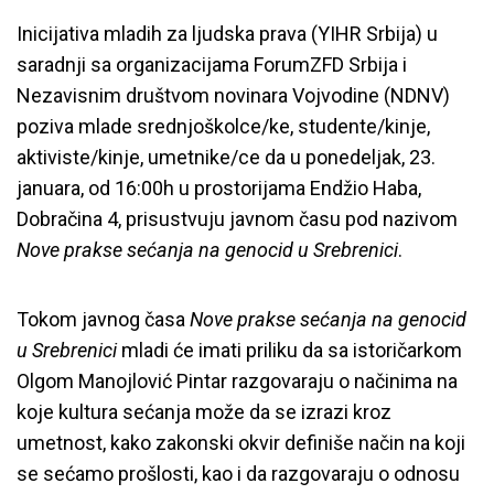
Inicijativa mladih za ljudska prava (YIHR Srbija) u
saradnji sa organizacijama ForumZFD Srbija i
Nezavisnim društvom novinara Vojvodine (NDNV)
poziva mlade srednjoškolce/ke, studente/kinje,
aktiviste/kinje, umetnike/ce da u ponedeljak, 23.
januara, od 16:00h u prostorijama Endžio Haba,
Dobračina 4, prisustvuju javnom času pod nazivom
Nove prakse sećanja na genocid u Srebrenici
.
Tokom javnog časa
Nove prakse sećanja na genocid
u Srebrenici
mladi će imati priliku da sa istoričarkom
Olgom Manojlović Pintar
razgovaraju o načinima na
koje kultura sećanja može da se izrazi kroz
umetnost, kako zakonski okvir definiše način na koji
se sećamo prošlosti, kao i da razgovaraju o odnosu