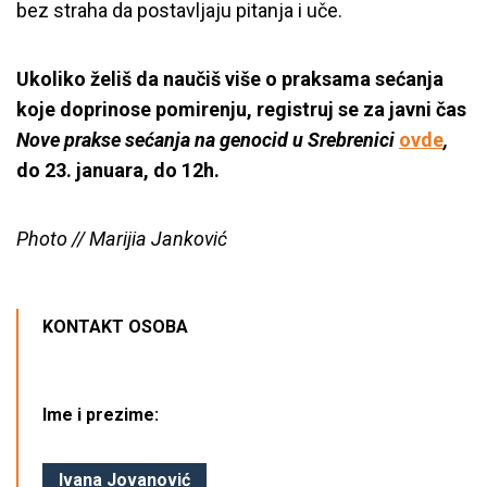
bez straha da postavljaju pitanja i uče.
Ukoliko želiš da naučiš više o praksama sećanja
koje doprinose pomirenju, registruj se za javni čas
Nove prakse sećanja na genocid u Srebrenici
ovde
,
do 23. januara, do 12h.
Photo // Marijia Janković
KONTAKT OSOBA
Ime i prezime:
Ivana Jovanović