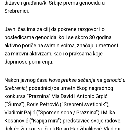
države i građana/ki Srbije prema genocidu u
Srebrenici.
Javni čas ima za cilj da pokrene razgovor i o
posledicama genocida koji se skoro 30 godina
aktivno poriče na svim nivoima, značaju umetnosti
za mirovni aktivizam, kao i o praksama koje
doprinose pomirenju.
Nakon javnog časa
Nove prakse sećanja na genocid u
Srebrenici,
pobednici/ce umetničkog nagradnog
konkursa “Praznina” Mia David i Antonio Grgić
(“Šuma”), Boris Petrović (“Srebreni svetionik”),
Vladimir Pajić (“Spomen soba / Praznina”) i Milka
Kosanović (“Kapija mira”) predstaviće svoje radove,
dok će žiri koji su činili Bojan Hadžihalilović, Vladimir