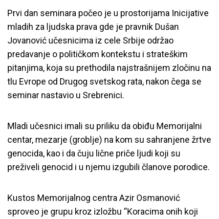
Prvi dan seminara počeo je u prostorijama Inicijative
mladih za ljudska prava gde je pravnik Dušan
Jovanović učesnicima iz cele Srbije održao
predavanje o političkom kontekstu i strateškim
pitanjima, koja su prethodila najstrašnijem zločinu na
tlu Evrope od Drugog svetskog rata, nakon čega se
seminar nastavio u Srebrenici.
Mladi učesnici imali su priliku da obiđu Memorijalni
centar, mezarje (groblje) na kom su sahranjene žrtve
genocida, kao i da čuju lične priče ljudi koji su
preživeli genocid i u njemu izgubili članove porodice.
Kustos Memorijalnog centra Azir Osmanović
sproveo je grupu kroz izložbu
“Koracima onih koji