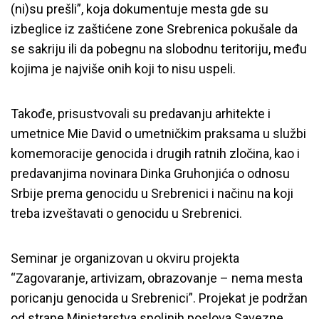
(ni)su prešli”, koja dokumentuje mesta gde su
izbeglice iz zaštićene zone Srebrenica pokušale da
se sakriju ili da pobegnu na slobodnu teritoriju, među
kojima je najviše onih koji to nisu uspeli.
Takođe, prisustvovali su predavanju arhitekte i
umetnice Mie David o umetničkim praksama u službi
komemoracije genocida i drugih ratnih zločina, kao i
predavanjima novinara Dinka Gruhonjića o odnosu
Srbije prema genocidu u Srebrenici i načinu na koji
treba izveštavati o genocidu u Srebrenici.
Seminar je organizovan u okviru projekta
“Zagovaranje, artivizam, obrazovanje – nema mesta
poricanju genocida u Srebrenici”. Projekat je podržan
od strane Ministarstva spoljnih poslova Savezne