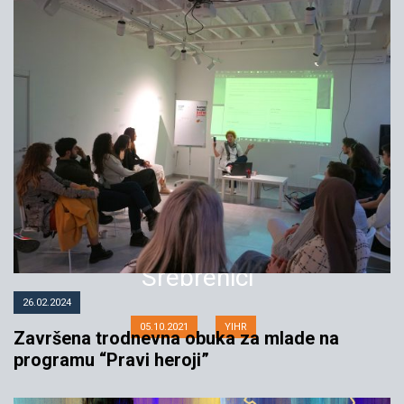
Seminar za mlade i novinare
“Prakse sećanja na genocid u
Srebrenici”
26.02.2024
05.10.2021
YIHR
Završena trodnevna obuka za mlade na
programu “Pravi heroji”