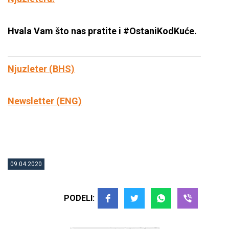
Hvala Vam što nas pratite i #OstaniKodKuće.
Njuzleter (BHS)
Newsletter (ENG)
09.04.2020
PODELI: