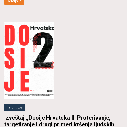
Detaljnije
15.07.2026
Izveštaj ,,Dosije Hrvatska II: Proterivanje,
targetiranje i drugi primeri kršenja ljudskih