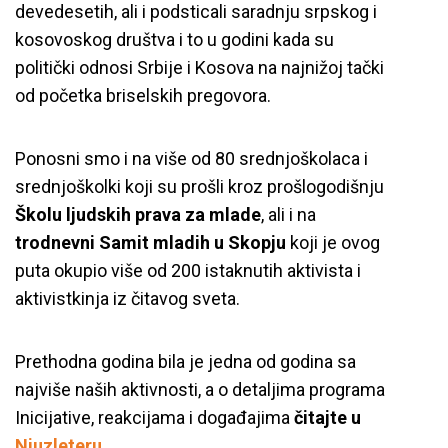
devedesetih, ali i podsticali saradnju srpskog i
kosovoskog društva i to u godini kada su
politički odnosi Srbije i Kosova na najnižoj tački
od početka briselskih pregovora.
Ponosni smo i na više od 80 srednjoškolaca i
srednjoškolki koji su prošli kroz prošlogodišnju
Školu ljudskih prava za mlade
, ali i na
trodnevni Samit mladih u Skopju
koji je ovog
puta okupio više od 200 istaknutih aktivista i
aktivistkinja iz čitavog sveta.
Prethodna godina bila je jedna od godina sa
najviše naših aktivnosti, a o detaljima programa
Inicijative, reakcijama i događajima
čitajte u
Njuzleteru.