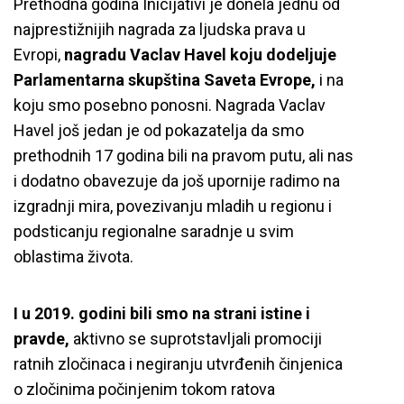
Prethodna godina Inicijativi je donela jednu od
najprestižnijih nagrada za ljudska prava u
Evropi,
nagradu Vaclav Havel koju dodeljuje
Parlamentarna skupština Saveta Evrope,
i na
koju smo posebno ponosni. Nagrada Vaclav
Havel još jedan je od pokazatelja da smo
prethodnih 17 godina bili na pravom putu, ali nas
i dodatno obavezuje da još upornije radimo na
izgradnji mira, povezivanju mladih u regionu i
podsticanju regionalne saradnje u svim
oblastima života.
I u 2019. godini bili smo na strani istine i
pravde,
aktivno se suprotstavljali promociji
ratnih zločinaca i negiranju utvrđenih činjenica
o zločinima počinjenim tokom ratova