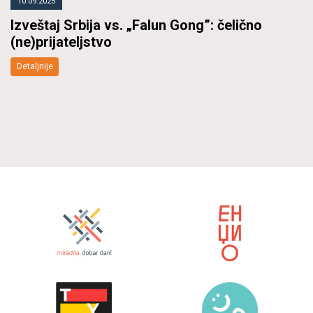
10.09.2025
Izveštaj Srbija vs. „Falun Gong”: čelično
(ne)prijateljstvo
Detaljnije