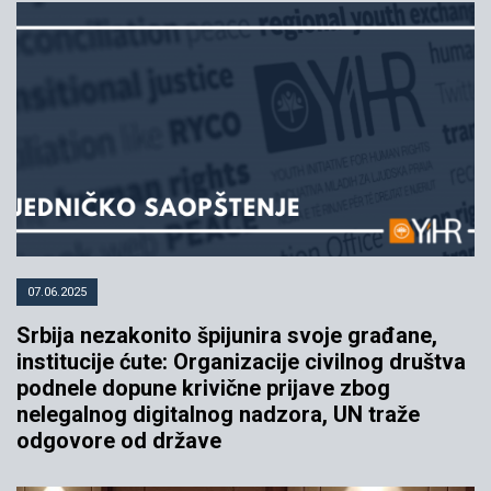
07.06.2025
Srbija nezakonito špijunira svoje građane,
institucije ćute: Organizacije civilnog društva
podnele dopune krivične prijave zbog
nelegalnog digitalnog nadzora, UN traže
odgovore od države