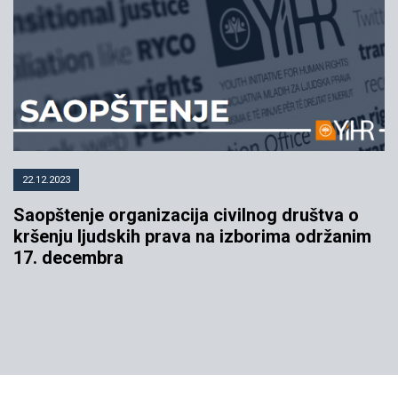
22.12.2023
Saopštenje organizacija civilnog društva o
kršenju ljudskih prava na izborima održanim
17. decembra