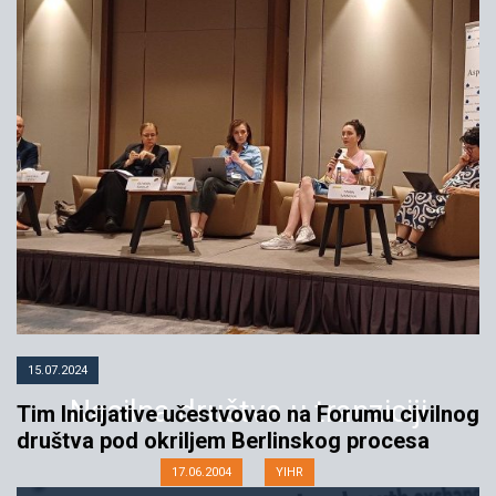
15.07.2024
Nasilna društva u tranziciji
Tim Inicijative učestvovao na Forumu civilnog
društva pod okriljem Berlinskog procesa
17.06.2004
YIHR