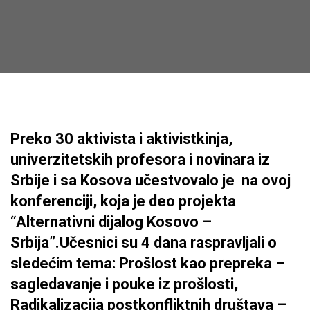
Preko 30 aktivista i aktivistkinja,
univerzitetskih profesora i novinara iz
Srbije i sa Kosova učestvovalo je na ovoj
konferenciji, koja je deo projekta
“Alternativni dijalog Kosovo –
Srbija”.Učesnici su 4 dana raspravljali o
sledećim tema: Prošlost kao prepreka –
sagledavanje i pouke iz prošlosti,
Radikalizacija postkonfliktnih društava –