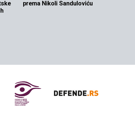
tske
prema Nikoli Sanduloviću
ih