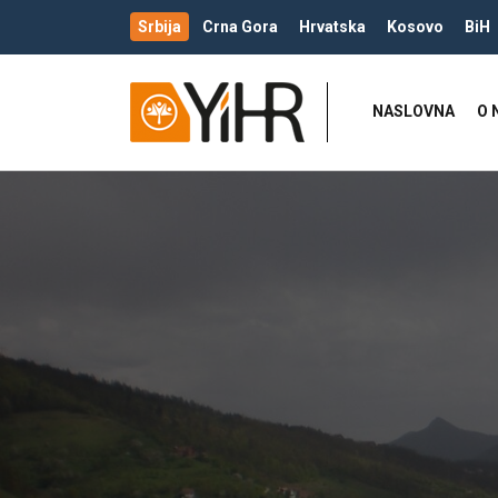
Srbija
Crna Gora
Hrvatska
Kosovo
BiH
NASLOVNA
O 