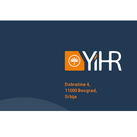
Dobračina 4,
11000 Beograd,
Srbija
© 2026 INICIJATIVA MLADIH ZA LJUDSKA PRAVA,