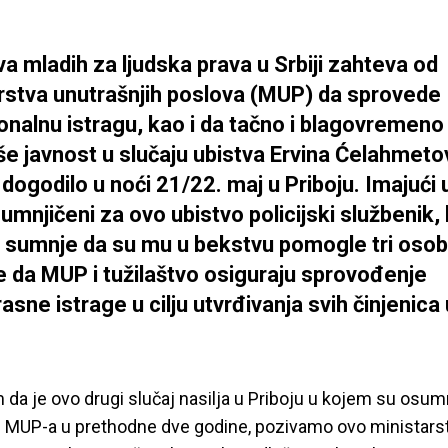
iva mladih za ljudska prava u Srbiji zahteva od
rstva unutrašnjih poslova (MUP) da sprovede
onalnu istragu, kao i da tačno i blagovremeno
še javnost u slučaju ubistva Ervina Ćelahmeto
 dogodilo u noći 21/22. maj u Priboju. Imajući 
umnjičeni za ovo ubistvo policijski službenik, 
 sumnje da su mu u bekstvu pomogle tri osob
e da MUP i tužilaštvo osiguraju sprovođenje
rasne istrage u cilju utvrđivanja svih činjenic
 da je ovo drugi slučaj nasilja u Priboju u kojem su osum
i MUP-a u prethodne dve godine, pozivamo ovo ministars