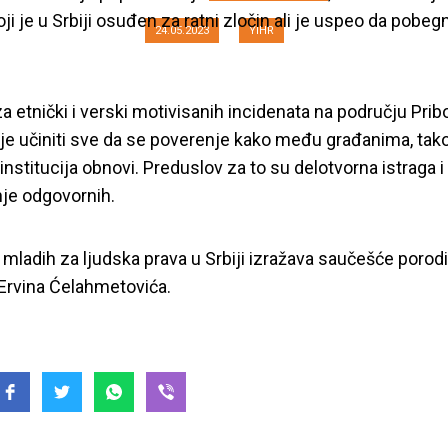
ji je u Srbiji osuđen za ratni zločin ali je uspeo da pobeg
24.05.2023
YIHR
a etnički i verski motivisanih incidenata na području Prib
je učiniti sve da se poverenje kako među građanima, tak
institucija obnovi. Preduslov za to su delotvorna istraga i
nje odgovornih.
a mladih za ljudska prava u Srbiji izražava saučešće porodi
Ervina Ćelahmetovića.