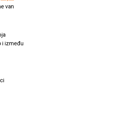
ne van
oja
o i između
ci