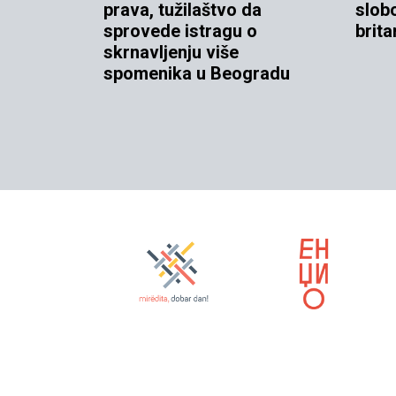
prava, tužilaštvo da
slob
sprovede istragu o
brita
skrnavljenju više
spomenika u Beogradu