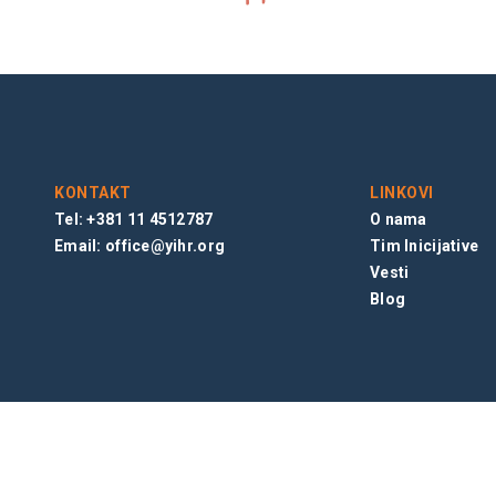
KONTAKT
LINKOVI
Tel: +381 11 4512787
O nama
Email:
office@yihr.org
Tim Inicijative
Vesti
Blog
 BEOGRAD, SRBIJA