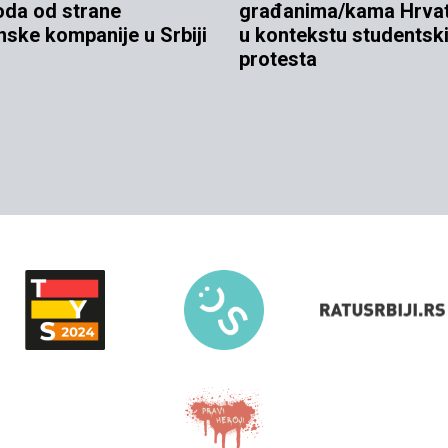
oda od strane
građanima/kama Hrva
nske kompanije u Srbiji
u kontekstu studentsk
protesta