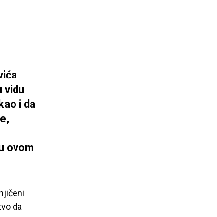
vića
u vidu
kao i da
e,
a u ovom
njičeni
tvo da