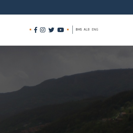
BHS
ALB
ENG