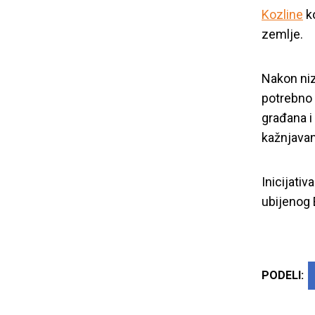
Kozline
ko
zemlje.
Nakon niz
potrebno 
građana i 
kažnjava
Inicijativ
ubijenog 
PODELI: