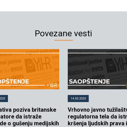
Povezane vesti
2025
14.03.2025
jativa poziva britanske
Vrhovno javno tužilašt
atore da istraže
regulatorna tela da ist
de o gušenju medijskih
kršenja ljudskih prava 