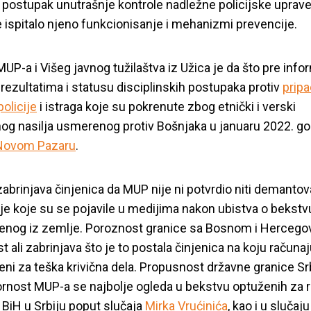
postupak unutrašnje kontrole nadležne policijske uprave
e ispitalo njeno funkcionisanje i mehanizmi prevencije.
UP-a i Višeg javnog tužilaštva iz Užica je da što pre info
 rezultatima i statusu disciplinskih postupaka protiv
pripa
olicije
i istraga koje su pokrenute zbog etnički i verski
og nasilja usmerenog protiv Bošnjaka u januaru 2022. go
Novom Pazaru
.
abrinjava činjenica da MUP nije ni potvrdio niti demanto
je koje su se pojavile u medijima nakon ubistva o bekstv
enog iz zemlje. Poroznost granice sa Bosnom i Herceg
laštvo da nepristra
t ali zabrinjava što je to postala činjenica na koju računa
ni za teška krivična dela. Propusnost državne granice Srb
rvina Ćelahmetovića
nost MUP-a se najbolje ogleda u bekstvu optuženih za 
z BiH u Srbiju poput slučaja
Mirka Vrućinića
, kao i u slučaj