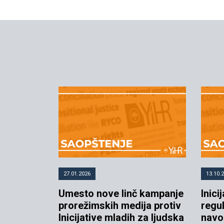
27.01.2026
13.10.
Umesto nove linč kampanje
Inici
prorežimskih medija protiv
regul
Inicijative mladih za ljudska
navo