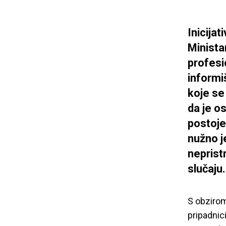
Inicijat
Minista
profesi
informi
koje se
da je os
postoje
nužno j
neprist
slučaju.
S obzirom
pripadnic