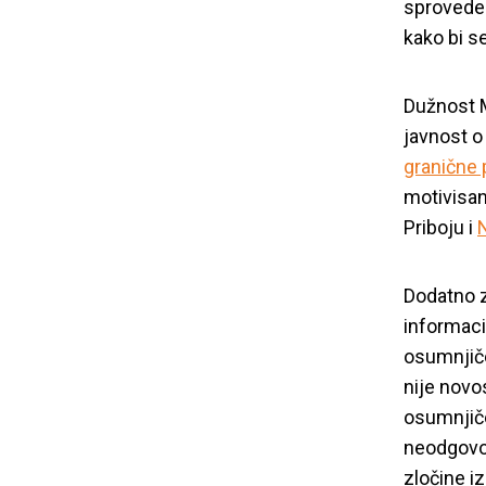
sprovede 
kako bi s
Dužnost M
javnost o
granične p
motivisan
Priboju i
Dodatno z
informaci
osumnjič
MUP i tuži
nije novos
osumnjiče
ubistvo E
neodgovor
zločine i