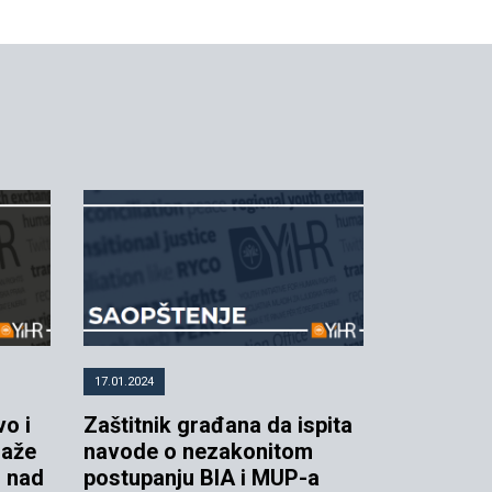
17.01.2024
vo i
Zaštitnik građana da ispita
raže
navode o nezakonitom
i nad
postupanju BIA i MUP-a