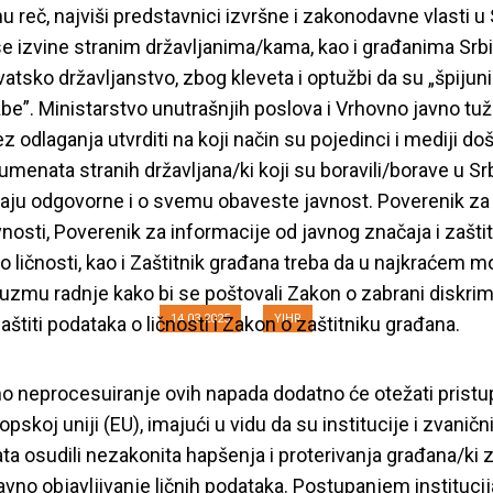
 reč, najviši predstavnici izvršne i zakonodavne vlasti u S
 tužilaštvo i regul
se izvine stranim državljanima/kama, kao i građanima Srbi
rvatsko državljanstvo, zbog kleveta i optužbi da su „špijun
kršenja ljudskih pr
žbe”. Ministarstvo unutrašnjih poslova i Vrhovno javno tuž
 odlaganja utvrditi na koji način su pojedinci i mediji doš
/kama Hrvatske u
umenata stranih državljana/ki koji su boravili/borave u Srbi
aju odgovorne i o svemu obaveste javnost. Poverenik za 
studentskih protest
nosti, Poverenik za informacije od javnog značaja i zašti
o ličnosti, kao i Zaštitnik građana treba da u najkraćem
uzmu radnje kako bi se poštovali Zakon o zabrani diskrim
14.03.2025
YIHR
aštiti podataka o ličnosti i Zakon o zaštitniku građana.
o neprocesuiranje ovih napada dodatno će otežati pristu
opskoj uniji (EU), imajući u vidu da su institucije i zvaničn
ata osudili nezakonita hapšenja i proterivanja građana/ki 
javno objavljivanje ličnih podataka. Postupanjem institucij