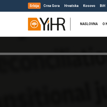
Srbija
Crna Gora
Hrvatska
Kosovo
BiH
NASLOVNA
O 