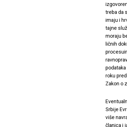
izgovorenu
Vrhovno javno
treba da 
imaju i h
istraže 
tajne slu
moraju bez
građanima
ličnih dok
procesuir
ravnoprav
podataka 
roku pred
Zakon o z
Eventualn
Srbije Evr
više navr
članica i 