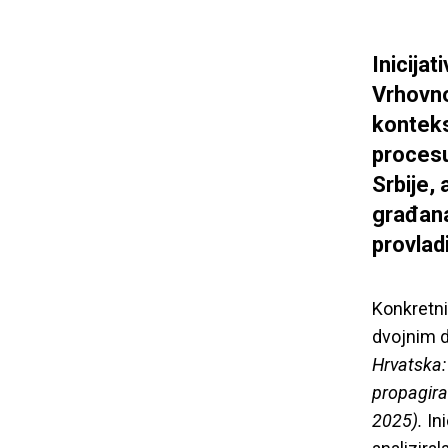
Inicijat
Vrhovno
konteks
procesu
Srbije, 
građana/
provlad
Konkretni
dvojnim d
H
rvatska:
propagiran
2025).
In