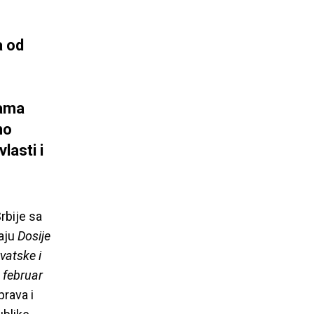
a od
kama
no
lasti i
rbije sa
taju
Dosije
vatske i
 februar
prava i