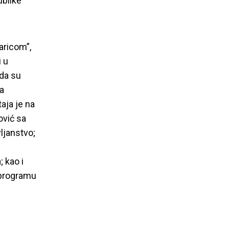
ublike
aricom”,
 u
 da su
ra
aja je na
ović sa
ljanstvo;
 kao i
a programu