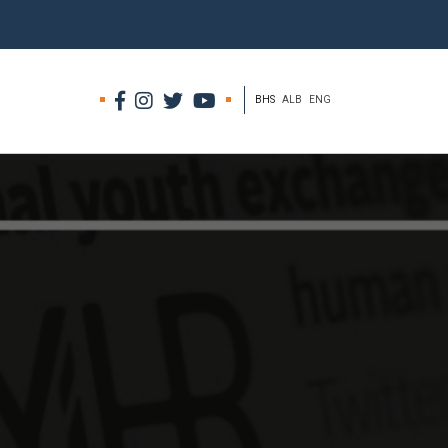
BHS
ALB
ENG