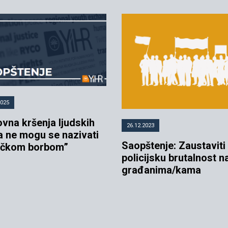
2025
vna kršenja ljudskih
26.12.2023
a ne mogu se nazivati
Saopštenje: Zaustaviti
ačkom borbom”
policijsku brutalnost n
građanima/kama