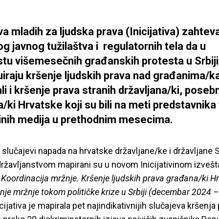
iva mladih za ljudska prava (Inicijativa) zahtev
g javnog tužilaštva i regulatornih tela da u
tu višemesečnih građanskih protesta u Srbiji
iraju kršenje ljudskih prava nad građanima/
ali i kršenje prava stranih državljana/ki, poseb
ki Hrvatske koji su bili na meti predstavnika v
inih medija u prethodnim mesecima.
 slučajevi napada na hrvatske državljane/ke i državljane S
ržavljanstvom mapirani su u novom Inicijativinom izveš
 Koordinacija mržnje. Kršenje ljudskih prava građana/ki Hr
je mržnje tokom političke krize u Srbiji
(decembar 2024 –
icijativa je mapirala pet najindikativnijih slučajeva kršenja 