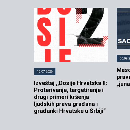
30.09.
Maso
15.07.2026
prav
Izveštaj ,,Dosije Hrvatska II:
„jun
Proterivanje, targetiranje i
drugi primeri kršenja
ljudskih prava građana i
građanki Hrvatske u Srbiji”