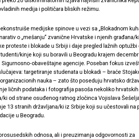
la preko 20 diskriminatornih izjava najviših zvaničnika Rep
ovladinih medija i političara bliskih režimu.
dekonstruiše medijske spinove u vezi sa „Blokadnom kuh
arativ o „mešanju” zvanične Hrvatske i njenih građana/ki
e proteste i blokade u Srbiji i daje pregled lažnih optužbi
studenti/kinje koji su boravili u Beogradu krajem decemb
i Sigurnosno-obaveštajne agencije. Poseban fokus izvešt
slučajeva: targetiranje studenata u blokadi – braće Stojak
 organizacionih nauka – zato što poseduju hrvatsko držav
nje ličnih podataka i fotografija pasoša nekoliko hrvatskih
a/ki od strane osuđenog ratnog zločinca Vojislava Šešelja;
nje 13 stranih državljana/ki iz Srbije koji su učestovali n
dacije u Beogradu.
obrosusedskih odnosa, ali i preuzimanja odgovornosti za