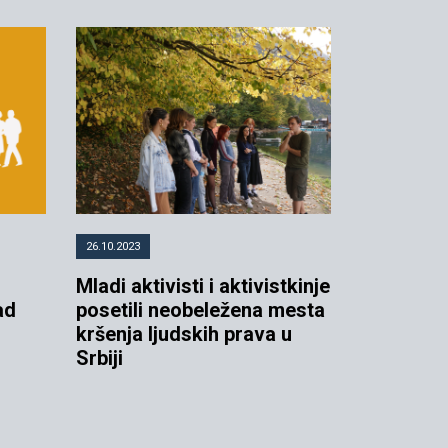
26.10.2023
Mladi aktivisti i aktivistkinje
ad
posetili neobeležena mesta
kršenja ljudskih prava u
Srbiji