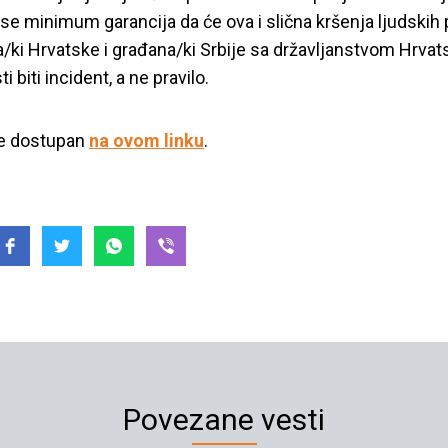
 se minimum garancija da će ova i slična kršenja ljudskih 
a/ki Hrvatske i građana/ki Srbije sa državljanstvom Hrvat
 biti incident, a ne pravilo.
je dostupan
na ovom linku
.
Povezane vesti