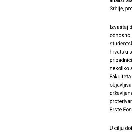
analizira
Srbije, pr
Izveštaj 
odnosno n
studentsk
hrvatski 
pripadnic
nekoliko 
Fakulteta
objavljiva
državljan
proteriva
Erste Fon
U cilju d