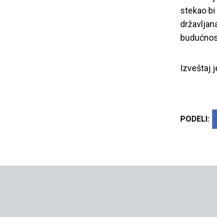
stekao bi
državljan
budućnosti
Izveštaj 
PODELI: