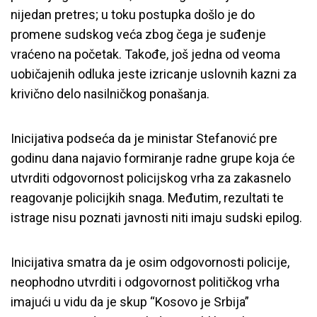
nijedan pretres; u toku postupka došlo je do
promene sudskog veća zbog čega je suđenje
vraćeno na početak. Takođe, još jedna od veoma
uobičajenih odluka jeste izricanje uslovnih kazni za
krivično delo nasilničkog ponašanja.
Inicijativa podseća da je ministar Stefanović pre
godinu dana najavio formiranje radne grupe koja će
utvrditi odgovornost policijskog vrha za zakasnelo
reagovanje policijkih snaga. Međutim, rezultati te
istrage nisu poznati javnosti niti imaju sudski epilog.
Inicijativa smatra da je osim odgovornosti policije,
neophodno utvrditi i odgovornost političkog vrha
imajući u vidu da je skup “Kosovo je Srbija”