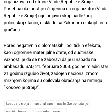
organizovan od strane Vlade Republike Srbije.
Posebna okolnost je i činjenica da organizator (Vlada
Republike Srbije) nije prijavio skup nadležnoj
policijskoj stanici, u skladu sa Zakonom o okupljanju
građana.
Pored negativnih diplomatskih i političkih efekata,
kao i ogromne materijalne štete, od suštinske
važnosti je da se ne zaboravi da je u napadu na
ambasadu SAD, 21. februara 2008. godine mladić star
21 godinu izgubio život, zadojen nacionalizmom i
mržnjom kojima su obilovala obraćanja na mitingu
“Kosovo je Srbija”.
kosoov je srbija
nacionalizam
nasilničko ponašanje
nemiri u beogradu
presuda
presude