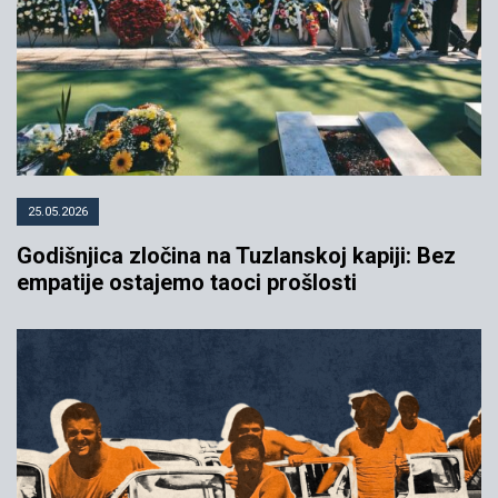
25.05.2026
Godišnjica zločina na Tuzlanskoj kapiji: Bez
empatije ostajemo taoci prošlosti
Masovni nemiri u Beogradu
ponovo bez odgovarajuće kazne
09.09.2015
YIHR