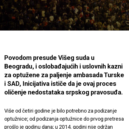
Povodom presude Višeg suda u
Beogradu, i oslobađajućih i uslovnih kazni
za optužene za paljenje ambasada Turske
i SAD, Inicijativa ističe da je ovaj proces
oličenje nedostataka srpskog pravosuđa.
Više od četiri godine je bilo potrebno za podizanje
optužnice; od podizanja optužnice do prvog pretresa
prošlo je godinu dana; u 2014. godini nije održan