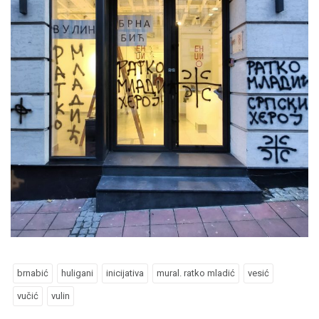
brnabić
huligani
inicijativa
mural. ratko mladić
vesić
vučić
vulin