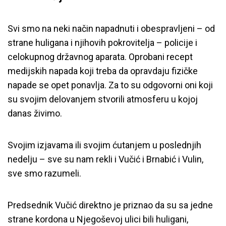
Svi smo na neki način napadnuti i obespravljeni – od
strane huligana i njihovih pokrovitelja – policije i
celokupnog državnog aparata. Oprobani recept
medijskih napada koji treba da opravdaju fizičke
napade se opet ponavlja. Za to su odgovorni oni koji
su svojim delovanjem stvorili atmosferu u kojoj
danas živimo.
Svojim izjavama ili svojim ćutanjem u poslednjih
nedelju – sve su nam rekli i Vučić i Brnabić i Vulin,
sve smo razumeli.
Predsednik Vučić direktno je priznao da su sa jedne
strane kordona u Njegoševoj ulici bili huligani,