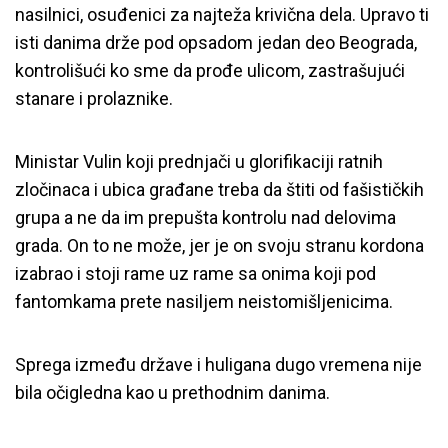
nasilnici, osuđenici za najteža krivična dela. Upravo ti
isti danima drže pod opsadom jedan deo Beograda,
kontrolišući ko sme da prođe ulicom, zastrašujući
stanare i prolaznike.
Ministar Vulin koji prednjači u glorifikaciji ratnih
zločinaca i ubica građane treba da štiti od fašističkih
grupa a ne da im prepušta kontrolu nad delovima
grada. On to ne može, jer je on svoju stranu kordona
izabrao i stoji rame uz rame sa onima koji pod
fantomkama prete nasiljem neistomišljenicima.
Sprega između države i huligana dugo vremena nije
bila očigledna kao u prethodnim danima.