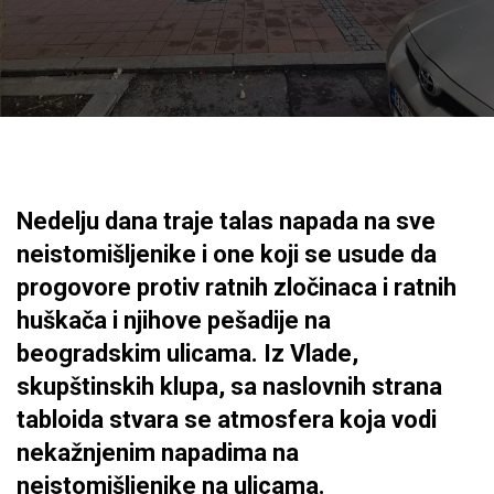
Nedelju dana traje talas napada na sve
neistomišljenike i one koji se usude da
progovore protiv ratnih zločinaca i ratnih
huškača i njihove pešadije na
beogradskim ulicama. Iz Vlade,
skupštinskih klupa, sa naslovnih strana
tabloida stvara se atmosfera koja vodi
nekažnjenim napadima na
neistomišljenike na ulicama.