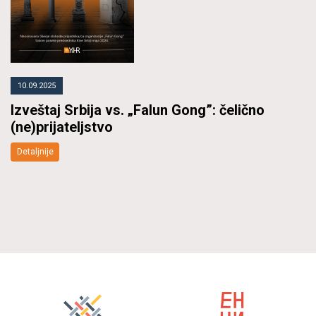
10.09.2025
Izveštaj Srbija vs. „Falun Gong”: čelično
(ne)prijateljstvo
Detaljnije