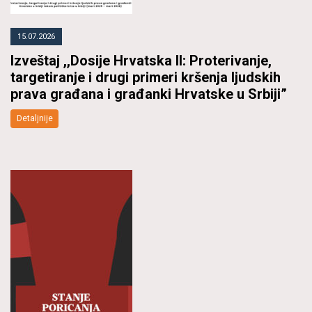
15.07.2026
Izveštaj ,,Dosije Hrvatska II: Proterivanje,
targetiranje i drugi primeri kršenja ljudskih
prava građana i građanki Hrvatske u Srbiji”
Detaljnije