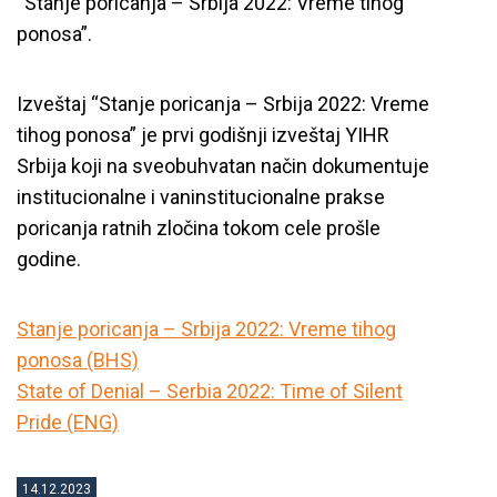
“Stanje poricanja – Srbija 2022: Vreme tihog
ponosa”.
Izveštaj “Stanje poricanja – Srbija 2022: Vreme
tihog ponosa” je prvi godišnji izveštaj YIHR
Srbija koji na sveobuhvatan način dokumentuje
institucionalne i vaninstitucionalne prakse
poricanja ratnih zločina tokom cele prošle
godine.
Stanje poricanja – Srbija 2022: Vreme tihog
ponosa (BHS)
State of Denial – Serbia 2022: Time of Silent
Pride (ENG)
14.12.2023