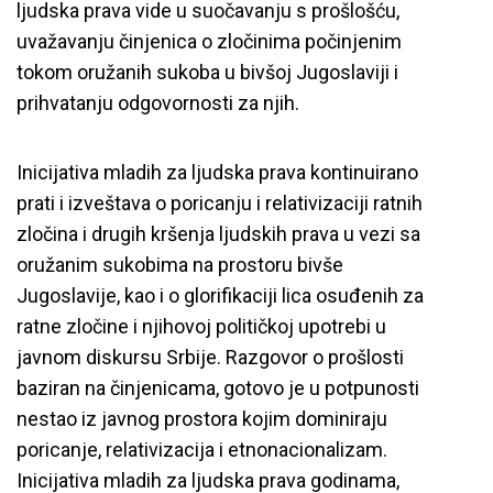
ljudska prava vide u suočavanju s prošlošću,
uvažavanju činjenica o zločinima počinjenim
tokom oružanih sukoba u bivšoj Jugoslaviji i
prihvatanju odgovornosti za njih.
Inicijativa mladih za ljudska prava kontinuirano
prati i izveštava o poricanju i relativizaciji ratnih
zločina i drugih kršenja ljudskih prava u vezi sa
oružanim sukobima na prostoru bivše
Jugoslavije, kao i o glorifikaciji lica osuđenih za
ratne zločine i njihovoj političkoj upotrebi u
javnom diskursu Srbije. Razgovor o prošlosti
baziran na činjenicama, gotovo je u potpunosti
nestao iz javnog prostora kojim dominiraju
poricanje, relativizacija i etnonacionalizam.
Inicijativa mladih za ljudska prava godinama,