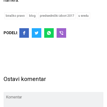
namera.
biračko pravo
blog
predsednički izbori 2017
u sredu
PODELI:
Ostavi komentar