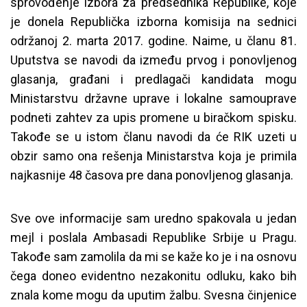
sprovođenje izbora za predsednika Republike, koje
je donela Republička izborna komisija na sednici
održanoj 2. marta 2017. godine. Naime, u članu 81.
Uputstva se navodi da između prvog i ponovljenog
glasanja, građani i predlagači kandidata mogu
Ministarstvu državne uprave i lokalne samouprave
podneti zahtev za upis promene u biračkom spisku.
Takođe se u istom članu navodi da će RIK uzeti u
obzir samo ona rešenja Ministarstva koja je primila
najkasnije 48 časova pre dana ponovljenog glasanja.
Sve ove informacije sam uredno spakovala u jedan
mejl i poslala Ambasadi Republike Srbije u Pragu.
Takođe sam zamolila da mi se kaže ko je i na osnovu
čega doneo evidentno nezakonitu odluku, kako bih
znala kome mogu da uputim žalbu. Svesna činjenice