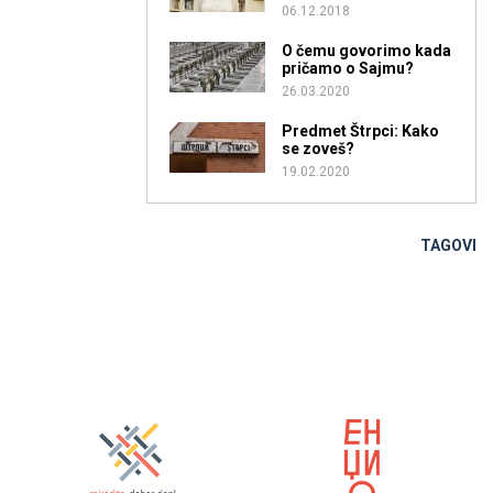
06.12.2018
O čemu govorimo kada
pričamo o Sajmu?
26.03.2020
Predmet Štrpci: Kako
se zoveš?
19.02.2020
TAGOVI