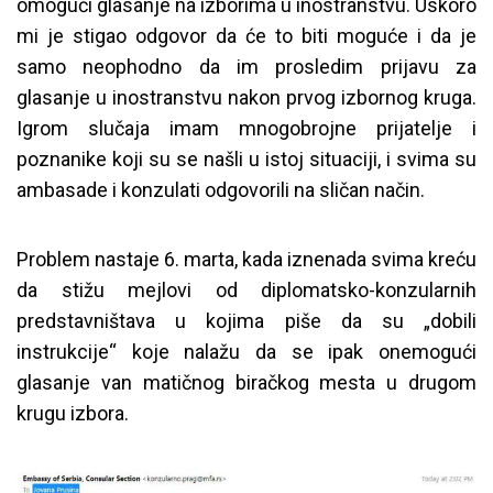
omogući glasanje na izborima u inostranstvu. Uskoro
mi je stigao odgovor da će to biti moguće i da je
samo neophodno da im prosledim prijavu za
glasanje u inostranstvu nakon prvog izbornog kruga.
Igrom slučaja imam mnogobrojne prijatelje i
poznanike koji su se našli u istoj situaciji, i svima su
ambasade i konzulati odgovorili na sličan način.
Problem nastaje 6. marta, kada iznenada svima kreću
da stižu mejlovi od diplomatsko-konzularnih
predstavništava u kojima piše da su „dobili
instrukcije“ koje nalažu da se ipak onemogući
glasanje van matičnog biračkog mesta u drugom
krugu izbora.