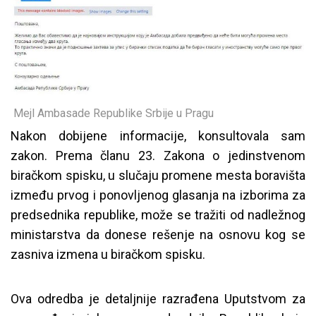
Mejl Ambasade Republike Srbije u Pragu
Nakon dobijene informacije, konsultovala sam
zakon. Prema članu 23. Zakona o jedinstvenom
biračkom spisku, u slučaju promene mesta boravišta
između prvog i ponovljenog glasanja na izborima za
predsednika republike, može se tražiti od nadležnog
ministarstva da donese rešenje na osnovu kog se
zasniva izmena u biračkom spisku.
Ova odredba je detaljnije razrađena Uputstvom za