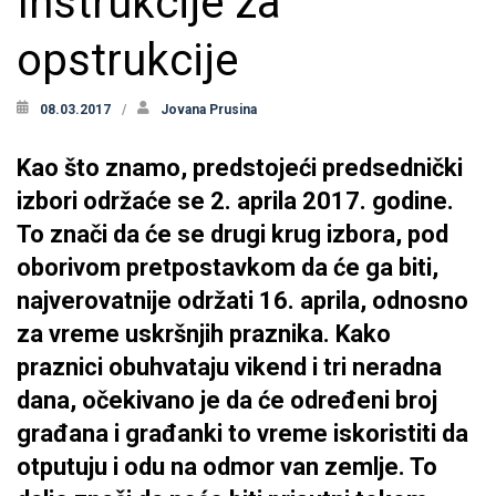
Instrukcije za
opstrukcije
08.03.2017
Jovana Prusina
Kao što znamo, predstojeći predsednički
izbori održaće se 2. aprila 2017. godine.
To znači da će se drugi krug izbora, pod
oborivom pretpostavkom da će ga biti,
najverovatnije održati 16. aprila, odnosno
za vreme uskršnjih praznika. Kako
praznici obuhvataju vikend i tri neradna
dana, očekivano je da će određeni broj
građana i građanki to vreme iskoristiti da
otputuju i odu na odmor van zemlje. To