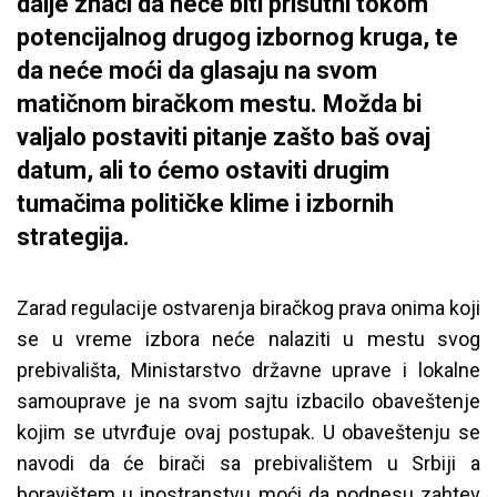
dalje znači da neće biti prisutni tokom
potencijalnog drugog izbornog kruga, te
da neće moći da glasaju na svom
matičnom biračkom mestu. Možda bi
valjalo postaviti pitanje zašto baš ovaj
datum, ali to ćemo ostaviti drugim
tumačima političke klime i izbornih
strategija.
Zarad regulacije ostvarenja biračkog prava onima koji
se u vreme izbora neće nalaziti u mestu svog
prebivališta, Ministarstvo državne uprave i lokalne
samouprave je na svom sajtu izbacilo obaveštenje
kojim se utvrđuje ovaj postupak. U obaveštenju se
navodi da će birači sa prebivalištem u Srbiji a
boravištem u inostranstvu moći da podnesu zahtev