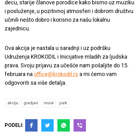
decu, starije članove porodice kako bismo uz muziku
i posluženje, u pozitivnoj atmosferi i dobrom društvu
učinili nešto dobro i korisno za našu lokalnu
zajednicu.
Ova akcija je nastala u saradnji i uz podršku
Udruženja KROKODIL i Inicijative mladih za ljudska
prava. Svoju prijavu za učešće nam pošaljite do 15.
februara na
office@krokodil.rs
a mi ćemo vam
odgovoriti sa više detalja.
akcija
gradjani
mural
park
PODELI: