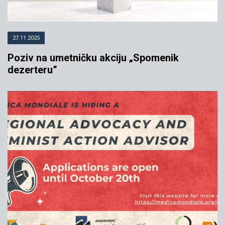
27.11.2025
Poziv na umetničku akciju „Spomenik
dezerteru”
INICIJATIVA I KROKODIL
POZIVAJU NA GRAĐANSKU
AKCIJU
09.02.2023
YIHR