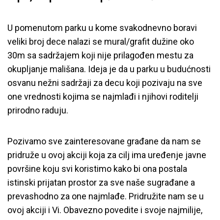
U pomenutom parku u kome svakodnevno boravi
veliki broj dece nalazi se mural/grafit dužine oko
30m sa sadržajem koji nije prilagođen mestu za
okupljanje mališana. Ideja je da u parku u budućnosti
osvanu nežni sadržaji za decu koji pozivaju na sve
one vrednosti kojima se najmlađi i njihovi roditelji
prirodno raduju.
Pozivamo sve zainteresovane građane da nam se
pridruže u ovoj akciji koja za cilj ima uređenje javne
površine koju svi koristimo kako bi ona postala
istinski prijatan prostor za sve naše sugrađane a
prevashodno za one najmlađe. Pridružite nam se u
ovoj akciji i Vi. Obavezno povedite i svoje najmilije,