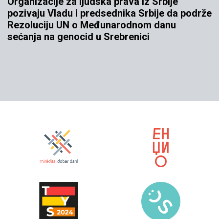
Organizacije za ljudska prava iz Srbije
pozivaju Vladu i predsednika Srbije da podrže
Rezoluciju UN o Međunarodnom danu
sećanja na genocid u Srebrenici