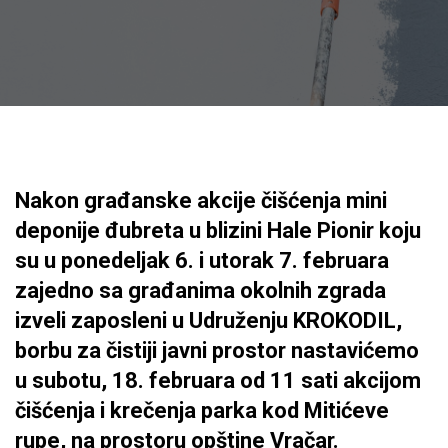
Nakon građanske akcije čišćenja mini
deponije đubreta u blizini Hale Pionir koju
su u ponedeljak 6. i utorak 7. februara
zajedno sa građanima okolnih zgrada
izveli zaposleni u Udruženju KROKODIL,
borbu za čistiji javni prostor nastavićemo
u subotu, 18. februara od 11 sati akcijom
čišćenja i krečenja parka kod Mitićeve
rupe, na prostoru opštine Vračar.