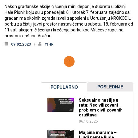
Nakon građanske akcije čišćenja mini deponije đubreta u blizini
Hale Pionir koju su u ponedeljak 6. i utorak 7. februara zajedno sa
građanima okolnih zgrada izveli zaposleni u Udruženju KROKODIL,
borbu za čistiji javni prostor nastavićemo u subotu, 18. februara od
11 sati akcijom čišćenja i krečenja parka kod Mitićeve rupe, na
prostoru opštine Vračar.
09.02.2023
YIHR
1
POSLEDNJE
POPULARNO
Seksualno nasilje u
ratu: Necivilizovani
problem civilizovanih
društava
06.10.2025
Majčina marama –
Ljudi pamte ljude