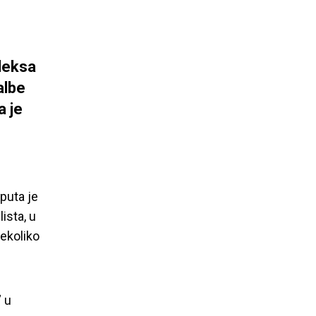
deksa
albe
a je
puta je
ista, u
nekoliko
” u