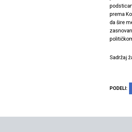
podstican
prema Kod
da šire me
zasnovanu
političko
Sadržaj 
PODELI: