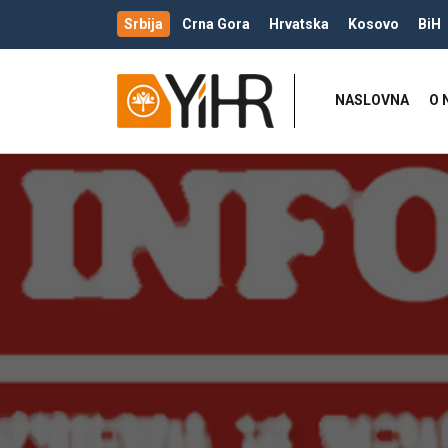
Srbija
Crna Gora
Hrvatska
Kosovo
BiH
NASLOVNA
O 