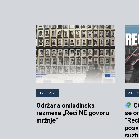
17.11.2025
20.09.
Održana omladinska
Ot
razmena „Reci NE govoru
se o
mržnje“
“Rec
posve
suzb