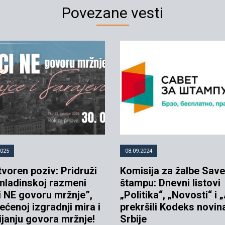
Povezane vesti
2025
08.09.2024
voren poziv: Pridruži
Komisija za žalbe Save
mladinskoj razmeni
štampu: Dnevni listovi
i NE govoru mržnje”,
„Politika“, „Novosti“ i 
ćenoj izgradnji mira i
prekršili Kodeks novin
ijanju govora mržnje!
Srbije