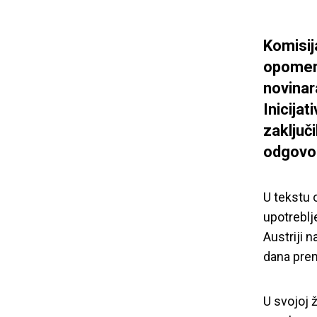
Komisij
opomenu
novinar
Inicijat
zaključ
odgovor
U tekstu 
upotreblj
Austriji n
dana pre
U svojoj ž