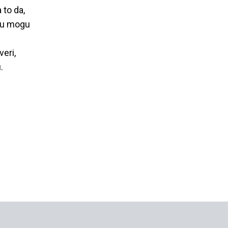
 to da,
oju mogu
veri,
.