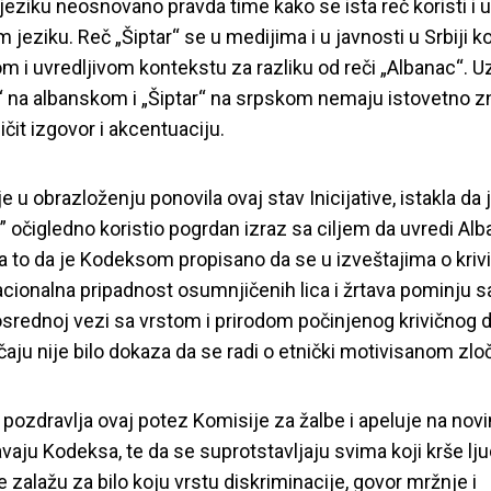
eziku neosnovano pravda time kako se ista reč koristi i u
jeziku. Reč „Šiptar“ se u medijima i u javnosti u Srbiji ko
m i uvredljivom kontekstu za razliku od reči „Albanac“. Uz 
“ na albanskom i „Šiptar“ na srpskom nemaju istovetno zn
ičit izgovor i akcentuaciju.
e u obrazloženju ponovila ovaj stav Inicijative, istakla da 
 očigledno koristio pogrdan izraz sa ciljem da uvredi Alban
a to da je Kodeksom propisano da se u izveštajima o kriv
acionalna pripadnost osumnjičenih lica i žrtava pominju 
srednoj vezi sa vrstom i prirodom počinjenog krivičnog de
aju nije bilo dokaza da se radi o etnički motivisanom zloč
r“ prekršio Kodeks
va pozdravlja ovaj potez Komisije za žalbe i apeluje na nov
otrebom reči „Šipt
avaju Kodeksa, te da se suprotstavljaju svima koji krše lj
se zalažu za bilo koju vrstu diskriminacije, govor mržnje i