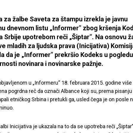
a za žalbe Saveta za štampu izrekla je javnu
 dnevnom listu „Informer” zbog kršenja Ko
a Srbije upotrebom reči „Šiptar”. Na osnovu ž
ive mladih za ljudska prava (Inicijativa) Komisij
ila da je „Informer” prekršio Kodeks u pogledu
nosti novinara i novinarske pažnje.
objavljenom u „Informeru“ 18. februara 2015. godine više 
ena pogrdna reč da označi Albance koji su, prema pisanju l
apali etničkog Srbina i pretukli ga, usled čega je on posle 
minuo.
albi Inicijativa je ukazala na to da se upotreba reči „Šiptar