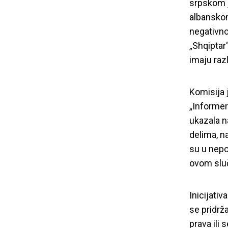
srpskom j
albanskom 
negativno
„Shqiptar
imaju razl
Komisija j
„Informer”
ukazala n
delima, n
su u nepo
ovom sluč
„Informe
Inicijati
up
se pridrž
prava ili 