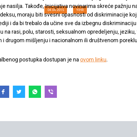
je nasilja. Takođe, Inicijativa novinarima skreće pažnju na
04.04.2015
YIHR
eksu, moraju biti svesni opasnosti od diskriminacije k
diji i da bi trebalo da učine sve da izbegnu diskriminaciju
 na rasi, polu, starosti, seksualnom opredeljenju, jeziku, 
m i drugom mišljenju i nacionalnom ili društvenom poreklu
žalbenog postupka dostupan je na
ovom linku
.