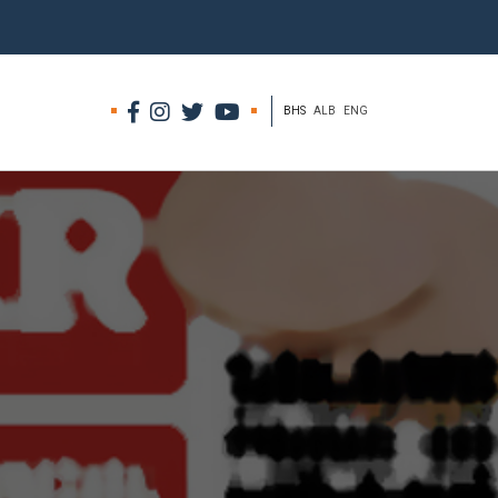
BHS
ALB
ENG