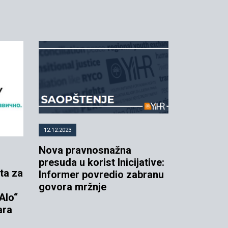
12.12.2023
Nova pravnosnažna
presuda u korist Inicijative:
ta za
Informer povredio zabranu
govora mržnje
„Alo“
ara