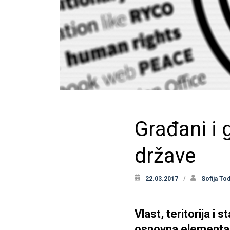
Građani i 
države
22.03.2017
Sofija To
Vlast, teritorija i 
osnovna elementa 