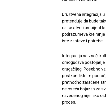
Društvena integracija u 
pretenduje da bude tak
da se stvori ambijent ko
podrazumeva kreiranje z
iste zahteve i potrebe.
Integracija ne znači ku
omogućava postojanje 
drugačijeg. Posebno va
postkonfliktnim područj
prethodno zaraćene stran
ne oseća bojazan za svoj
navedenog nije lako ostv
proces.