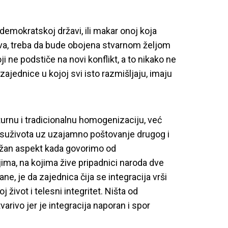
demokratskoj državi, ili makar onoj koja
va, treba da bude obojena stvarnom željom
ji ne podstiče na novi konflikt, a to nikako ne
ajednice u kojoj svi isto razmišljaju, imaju
lturnu i tradicionalnu homogenizaciju, već
suživota uz uzajamno poštovanje drugog i
žan aspekt kada govorimo od
ima, na kojima žive pripadnici naroda dve
e, je da zajednica čija se integracija vrši
 život i telesni integritet. Ništa od
arivo jer je integracija naporan i spor