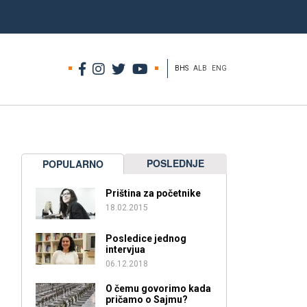
BHS
ALB
ENG
POSLEDNJE
POPULARNO
Priština za početnike
18.02.2015
Posledice jednog
intervjua
06.12.2018
O čemu govorimo kada
pričamo o Sajmu?