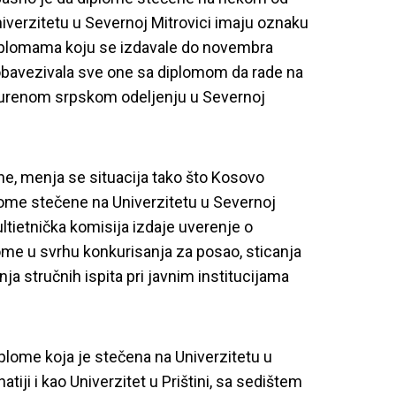
Univerzitetu u Severnoj Mitrovici imaju oznaku
iplomama koju se izdavale do novembra
 obavezivala sve one sa diplomom da rade na
u isturenom srpskom odeljenju u Severnoj
e, menja se situacija tako što Kosovo
lome stečene na Univerzitetu u Severnoj
ltietnička komisija izdaje uverenje o
ome u svrhu konkurisanja za posao, sticanja
nja stručnih ispita pri javnim institucijama
iplome koja je stečena na Univerzitetu u
tiji i kao Univerzitet u Prištini, sa sedištem