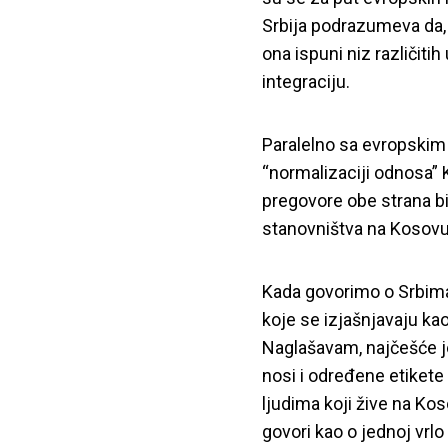
Srbija podrazumeva da, 
ona ispuni niz različiti
integraciju.
Paralelno sa evropskim 
“normalizaciji odnosa” 
pregovore obe strana bi
stanovništva na Kosov
Kada govorimo o Srbim
koje se izjašnjavaju kao 
Naglašavam, najčešće je
nosi i određene etikete 
ljudima koji žive na Ko
govori kao o jednoj vrlo