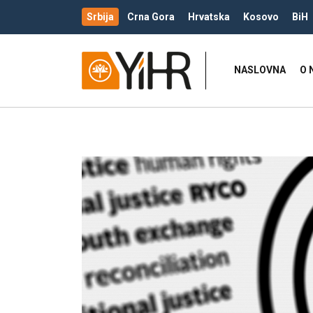
Srbija
Crna Gora
Hrvatska
Kosovo
BiH
NASLOVNA
O 