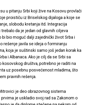
su u pitanju Srbi koji žive na Kosovu provlači
je proističu iz Briselskog dijaloga a koje se
je, slobodu kretanja itd. Integracija
trebalo da je jedan od glavnih ciljeva
o bi bio moguć dalji zajednički život Srba i
 rešenje javila se ideja o formiranju
na, koja je suštinski samo još jedan korak ka
rba i Albanaca. Ako je cilj da se Srbi sa
 kosovskog društva, potrebno je raditi na
enta uz posebnu posvećenost mladima, što
em pravnih rešenja.
Mitrovici je deo obrazovnog sistema
 prvima je uskladio svoj rad sa Zakonom o
Jasno je da diplome stečene na nekom od