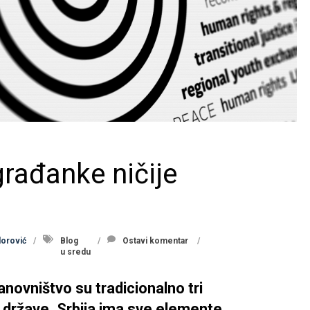
građanke ničije
dorović
Blog
Ostavi komentar
u sredu
stanovništvo su tradicionalno tri
države. Srbija ima sve elemente