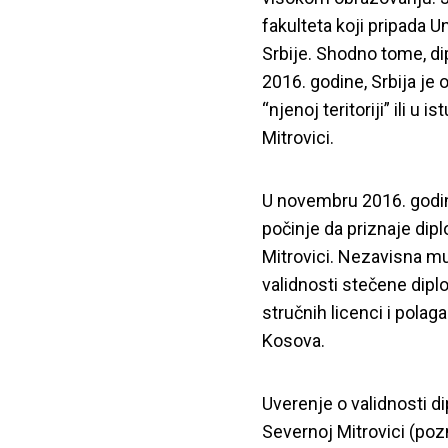
fakulteta koji pripada 
Srbije. Shodno tome, d
2016. godine, Srbija je
“njenoj teritoriji” ili 
Mitrovici.
U novembru 2016. godin
počinje da priznaje dip
Mitrovici. Nezavisna mu
validnosti stečene dipl
stručnih licenci i polaga
Kosova.
Uverenje o validnosti d
Severnoj Mitrovici (pozna