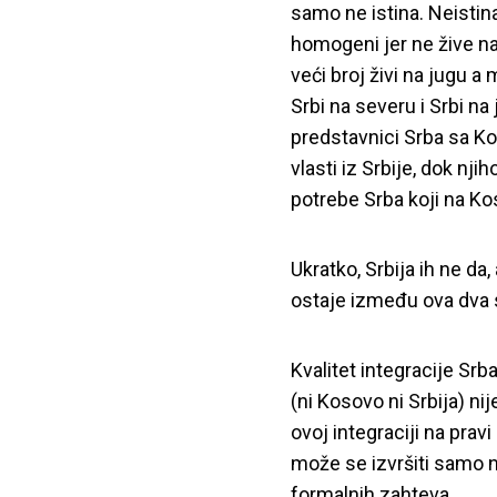
samo ne istina. Neistina
homogeni jer ne žive n
veći broj živi na jugu a
Srbi na severu i Srbi na 
predstavnici Srba sa K
vlasti iz Srbije, dok nji
potrebe Srba koji na Ko
Ukratko, Srbija ih ne da
ostaje između ova dva st
Kvalitet integracije Srba
(ni Kosovo ni Srbija) ni
ovoj integraciji na pravi
može se izvršiti samo n
formalnih zahteva.