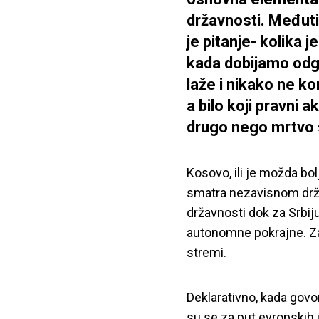
državnosti. Međut
je pitanje- kolika j
kada dobijamo odg
laže i nikako ne k
a bilo koji pravni ak
drugo nego mrtvo s
Kosovo, ili je možda bo
smatra nezavisnom drž
državnosti dok za Srbij
autonomne pokrajne. Za
stremi.
Deklarativno, kada govor
su se za put evropskih 