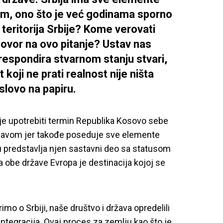
im, ono što je već godinama sporno
e teritorija Srbije? Kome verovati
ovor na ovo pitanje? Ustav nas
orespondira stvarnom stanju stvari,
t koji ne prati realnost nije ništa
lovo na papiru.
lje upotrebiti termin Republika Kosovo
sebe
avom jer takođe poseduje sve elemente
u predstavlja njen sastavni deo sa statusom
 obe države Evropa je destinacija kojoj se
imo o Srbiji, naše društvo i država opredelili
integracija. Ovaj proces za zemlju kao što je