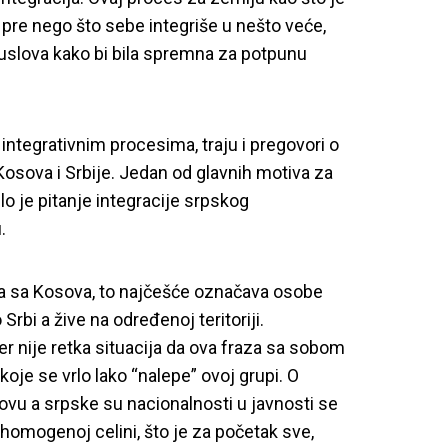
pre nego što sebe integriše u nešto veće,
h uslova kako bi bila spremna za potpunu
integrativnim procesima, traju i pregovori o
Kosova i Srbije. Jedan od glavnih motiva za
lo je pitanje integracije srpskog
u.
a sa Kosova, to najčešće označava osobe
Srbi a žive na određenoj teritoriji.
r nije retka situacija da ova fraza sa sobom
koje se vrlo lako “nalepe” ovoj grupi. O
sovu a srpske su nacionalnosti u javnosti se
 homogenoj celini, što je za početak sve,