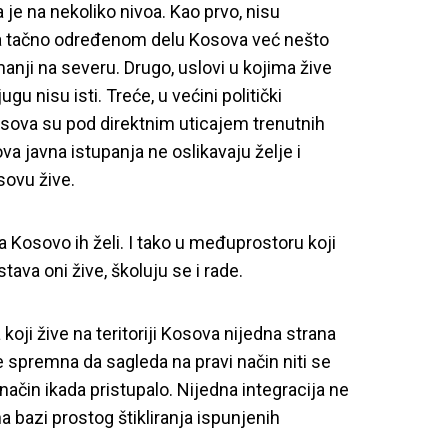
 je na nekoliko nivoa. Kao prvo, nisu
a tačno određenom delu Kosova već nešto
 manji na severu. Drugo, uslovi u kojima žive
jugu nisu isti.
Treće, u većini politički
osova su pod direktnim uticajem trenutnih
hova javna istupanja ne oslikavaju želje i
sovu žive.
, a Kosovo ih želi. I tako u međuprostoru koji
ava oni žive, školuju se i rade.
 koji žive na teritoriji Kosova nijedna strana
je spremna da sagleda na pravi način niti se
 način ikada pristupalo.
Nijedna integracija ne
a bazi prostog štikliranja ispunjenih