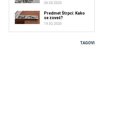
26.03.2020
Predmet Štrpci: Kako
se zoveš?
19.02.2020
TAGOVI