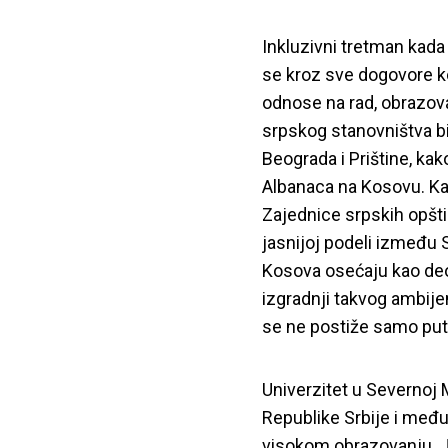
Inkluzivni tretman kada 
se kroz sve dogovore ko
odnose na rad, obrazovan
srpskog stanovništva bi 
Beograda i Prištine, kak
Albanaca na Kosovu. Kao
Zajednice srpskih opšti
jasnijoj podeli između S
Kosova osećaju kao deo
izgradnji takvog ambij
se ne postiže samo put
Univerzitet u Severnoj 
Republike Srbije i među
visokom obrazovanju. 