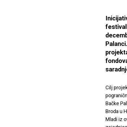
Inicijat
festiva
decembr
Palanci
projekt
fondova
saradnj
Cilj proje
pograničn
Bačke Pal
Broda u H
Mladi iz 