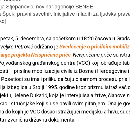
a Stjepanović, novinar agencije SENSE
 Špek, pravni savetnik Inicijative mladih za ljudska prav
koj
petak, 5. decembra, sa početkom u 18:20 časova u Grads
Veljko Petrović
održano je
Svedočenje o prisilnim mobiliz
janje projekta Neispričane priče
.
Neispričane priče
su istra
Vojvođanskog građanskog centra (VCC) koji obrađuje ta
osti – prisilne mobilizacije civila iz Bosne i Hercegovine i
 Posetioci su imali priliku da čuju o samom procesu prisil
ija izbeglica u Srbiji 1995. godine kroz prizmu istraživači
ktu, Jelene Dukarić, koja je intervjuisala žrtve, članove n
ao i stručnjake koji su se bavili ovim pitanjem. Ona je gov
ma do kojih je VCC došao istražujući medijsku arhivu, sud
a i zvanična državna dokumenta.