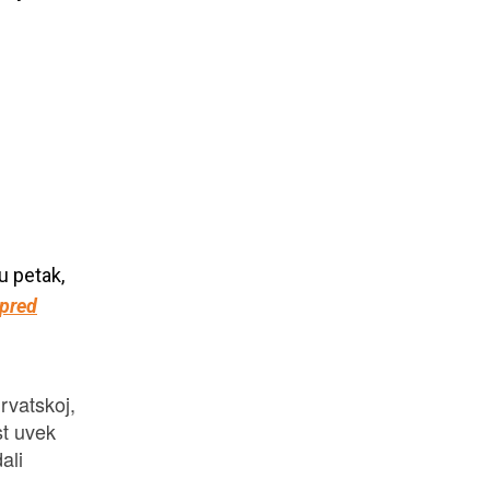
u petak,
 pred
Hrvatskoj,
st
uvek
ali