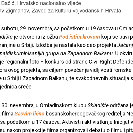
 Bačić, Hrvatsko nacionalno vijeće
av Žigmanov, Zavod za kulturu vojvođanskih Hrvata
u subotu, 29. novembra, sa početkom u 19 časova u Oml
adište
je otvorena izložba
Pod istim krovom
koja se bavi 
njine u Srbiji. Izložba je nastala kao deo projekta
Jačan
ti najdiskriminisanijih grupa na Zapadnom Balkanu
. U okvir
je regionalni foto – konkurs od strane Civil Right Defende
ora ovog projekta, sa ciljem povećanja vidljivosti romske
e u Srbiji i Zapadnom Balkanu, te svakodnevnih situacija 
jednica sreće.
, 30. nevembra, u Omladinskom klubu
Skladište
održana j
a filma
Sasvim lično
bosansko
hercegovačkog
reditelja N
val Mesec ljudskih
a početkom u 17 časova. Aktivisti i aktivistkinje Inicijativ
su nakon projekcije filma organizovali debatu o filmu i pi