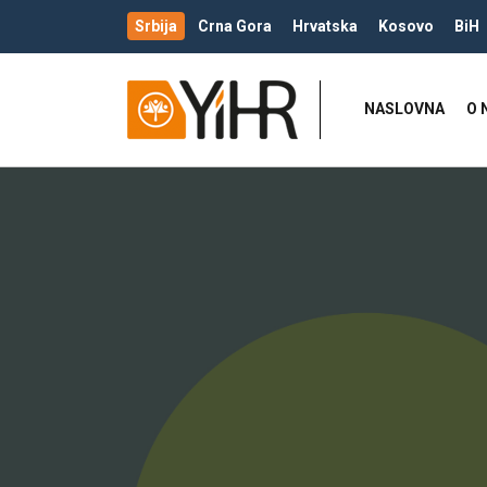
Srbija
Crna Gora
Hrvatska
Kosovo
BiH
NASLOVNA
O 