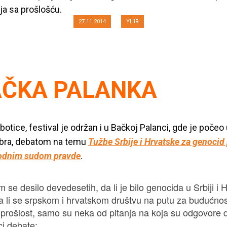
a sa prošlošću.
27.11.2014
YIHR
AČKA PALANKA
otice, festival je održan i u Bačkoj Palanci, gde je počeo 
bra, debatom na temu
Tužbe Srbije i Hrvatske za genocid
dnim sudom pravde
.
 se desilo devedesetih, da li je bilo genocida u Srbiji i 
da li se srpskom i hrvatskom društvu na putu za budućno
 prošlost, samo su neka od pitanja na koja su odgovore d
ci debate: