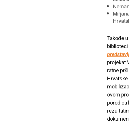
Nemanj
Mirjana
Hrvats
Takođe u 
biblioteci
predstavl
projekat 
ratne pršl
Hrvatske.
mobilizac
ovom proje
porodica k
rezultati
dokument