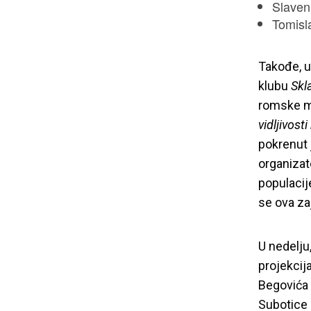
Slaven
Tomisl
Takođe, 
klubu
Skl
romske ma
vidljivos
pokrenut 
organizat
populacij
se ova za
U nedelju
projekcij
Festi
Begovića s
Subotice 