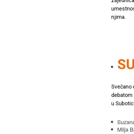
zajednica
umestnost
njima.
SU
Svečano o
debatom
u Subotic
Suzana
Milja 