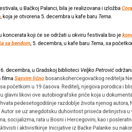
estivala, u Bačkoj Palanci, bila je realizovana i izložba
Cor
e
, koja je otvorena 5. decembra u kafe baru
Tema
.
u koncerata koji će se održati u okviru festivala bio je
kon
a sa bendom
, 5. decembra, u kafe baru
Tema
, sa početk
 6. decembra, u Gradskoj biblioteci
Veljko Petrović
održana
a filma
Sasvim lično
bosanskohercegovačkog reditelja N
sa početkom u 19 časova. Reditelj, njegova porodica i bli
i su glavni likovi ove autobiografske priče koja u dokument
hvata pedesetogodišnje razdoblje života njenog autora,
 Autor se uz anegdotsku duhovitost priseća detinjstva 
, socijalizma, rata u Bosni i Hercegovini, kao i poslerat
ktivisti i aktivistkinje Inicijative iz Bačke Palanke su nako