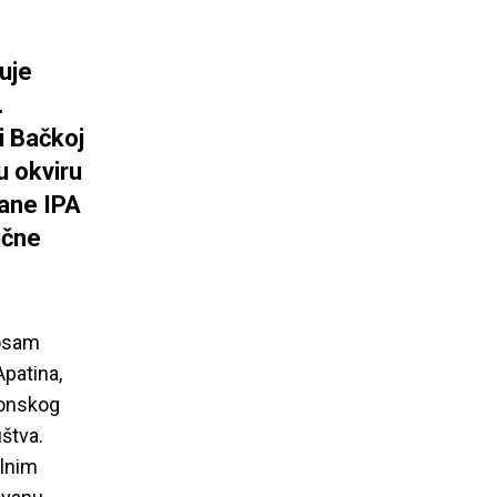
zuje
.
i Bačkoj
u okviru
rane IPA
ične
 osam
patina,
avonskog
štva.
alnim