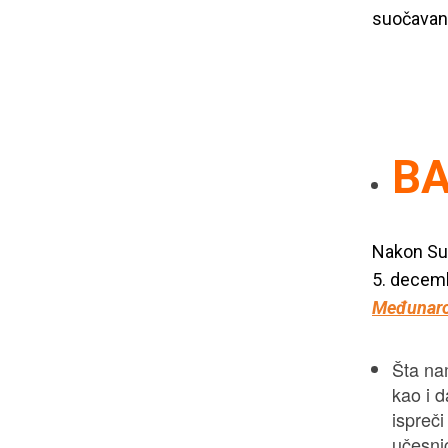
suočavanj
B
Nakon Sub
5. decem
Međunaro
Šta nam
kao i 
ispreči
učesni