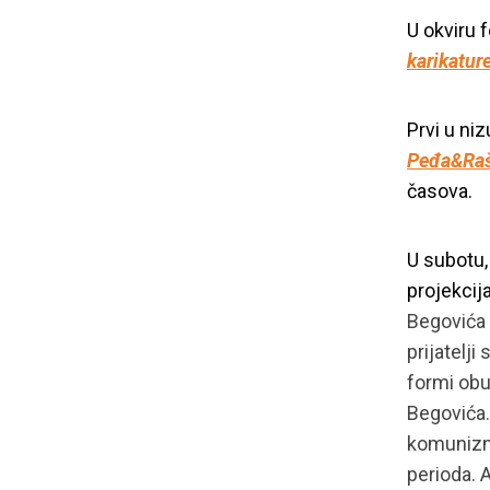
U okviru f
karikatur
Prvi u niz
Peđa&Raš
časova.
U subotu,
projekcij
Begovića 
prijatelj
formi obu
Begovića.
komunizma
perioda. A