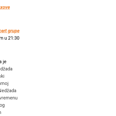
axove
cert grupe
om u 21:30
 je
edžada
ski
arnoj
 Nedžada
u vremenu
nog
n