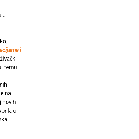
a u
koj
acijama i
živački
bu temu
nih
ce na
jihovih
orila o
ska