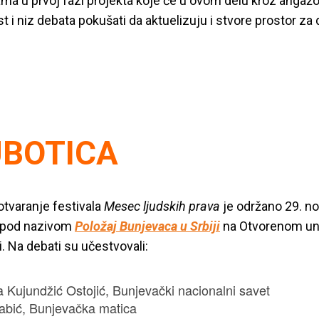
ma u prvoj fazi projekta koje će u ovom delu kroz angaž
 i niz debata pokušati da aktuelizuju i stvore prostor za d
BOTICA
tvaranje festivala
Mesec ljudskih prava
je održano 29. n
 pod nazivom
Položaj Bunjevaca u Srbiji
na Otvorenom uni
i. Na debati su učestvovali:
 Kujundžić Ostojić, Bunjevački nacionalni savet
Babić, Bunjevačka matica