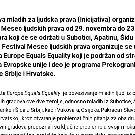
iva mladih za ljudska prava (Inicijativa) organi
l Mesec ljudskih prava od 29. novembra do 23
a koji će se održati u Subotici, Apatinu, Šidu 
. Festival Mesec ljudskih prava organizuje se 
a Europe Equals Equality koji je podržan od st
 Evropske unije i deo je programa Prekogran
e Srbije i Hrvatske.
kta
Europe Equals Equality
je povezivanje mladih ljudi iz
ih gradova ove dve zemlje, odnosno mladih iz Subotice, A
anke i Šida u Srbiji, kao i Vukovara, Osijeka, Pakraca i Sl
rvatskoj, kroz otvaranje problematičnih pitanja za oba dru
ovih gradova prepoznali su ključne probleme u svojim lok