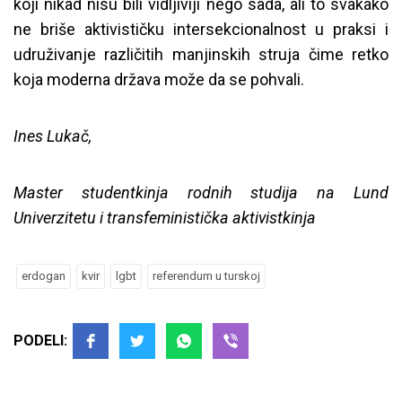
koji nikad nisu bili vidljiviji nego sada, ali to svakako
ne briše aktivističku intersekcionalnost u praksi i
udruživanje različitih manjinskih struja čime retko
koja moderna država može da se pohvali.
Ines Lukač,
Master studentkinja rodnih studija na Lund
Univerzitetu i transfeministička aktivistkinja
erdogan
kvir
lgbt
referendum u turskoj
PODELI: