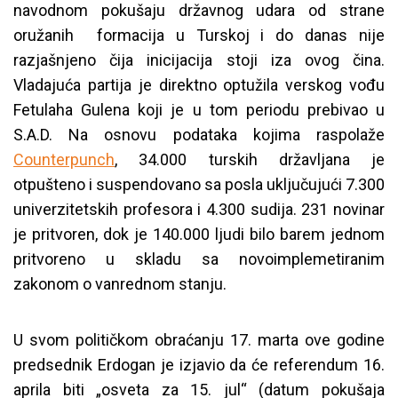
navodnom pokušaju državnog udara od strane
oružanih formacija u Turskoj i do danas nije
razjašnjeno čija inicijacija stoji iza ovog čina.
Vladajuća partija je direktno optužila verskog vođu
Fetulaha Gulena koji je u tom periodu prebivao u
S.A.D. Na osnovu podataka kojima raspolaže
Counterpunch
, 34.000 turskih državljana je
otpušteno i suspendovano sa posla uključujući 7.300
univerzitetskih profesora i 4.300 sudija. 231 novinar
je pritvoren, dok je 140.000 ljudi bilo barem jednom
pritvoreno u skladu sa novoimplemetiranim
zakonom o vanrednom stanju.
U svom političkom obraćanju 17. marta ove godine
predsednik Erdogan je izjavio da će referendum 16.
aprila biti „osveta za 15. jul“ (datum pokušaja