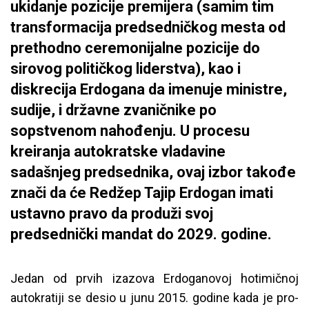
ukidanje pozicije premijera (samim tim
transformacija predsedničkog mesta od
prethodno ceremonijalne pozicije do
sirovog političkog liderstva), kao i
diskrecija Erdogana da imenuje ministre,
sudije, i državne zvaničnike po
sopstvenom nahođenju. U procesu
kreiranja autokratske vladavine
sadašnjeg predsednika, ovaj izbor takođe
znači da će Redžep Tajip Erdogan imati
ustavno pravo da produži svoj
predsednički mandat do 2029. godine.
Jedan od prvih izazova Erdoganovoj hotimičnoj
autokratiji se desio u junu 2015. godine kada je pro-