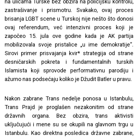
na ulicama Turske bez obzira na policijsku kontrolu,
zastrašivanje i prismotru. Svakako, ovaj proces
brisanja LGBT scene u Turskoj nije nešto što donosi
ovaj referendum, već intenzivni proces koji je
započeo 15. jula ove godine kada je AK partija
mobilizovala svoje pristalice „u ime demokratije“.
Sirovi primer prisvajanja kvir* strategija od strane
desničarskih pokreta i fundamentalnih turskih
Islamista koji sprovode performativnu parodiju i
ažurno nas podsećaju koliko je Džudit Batler u pravu.
Nakon zabrane Trans nedelje ponosa u Istanbulu,
Trans Prajd je proglašen nezakonitim od strane
državnih organa. Bez obzira, trans aktivisti
uključujući i mene su se okupili na glavnom trgu u
Istanbulu. Kao direktna posledica državne zabrane,