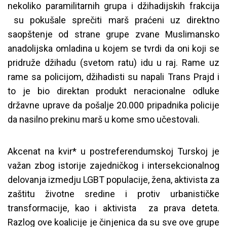
nekoliko paramilitarnih grupa i džihadijskih frakcija
su pokušale sprečiti marš praćeni uz direktno
saopštenje od strane grupe zvane Muslimansko
anadolijska omladina u kojem se tvrdi da oni koji se
pridruže džihadu (svetom ratu) idu u raj. Rame uz
rame sa policijom, džihadisti su napali Trans Prajd i
to je bio direktan produkt neracionalne odluke
državne uprave da pošalje 20.000 pripadnika policije
da nasilno prekinu marš u kome smo učestovali.
Akcenat na kvir* u postreferendumskoj Turskoj je
važan zbog istorije zajedničkog i intersekcionalnog
delovanja izmedju LGBT populacije, žena, aktivista za
zaštitu životne sredine i protiv urbanističke
transformacije, kao i aktivista za prava deteta.
Razlog ove koalicije je činjenica da su sve ove grupe