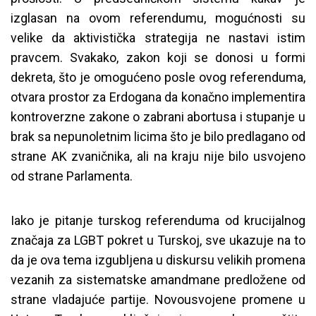
izglasan na ovom referendumu, mogućnosti su
velike da aktivistička strategija ne nastavi istim
pravcem. Svakako, zakon koji se donosi u formi
dekreta, što je omogućeno posle ovog referenduma,
otvara prostor za Erdogana da konačno implementira
kontroverzne zakone o zabrani abortusa i stupanje u
brak sa nepunoletnim licima što je bilo predlagano od
strane AK zvaničnika, ali na kraju nije bilo usvojeno
od strane Parlamenta.
Iako je pitanje turskog referenduma od krucijalnog
značaja za LGBT pokret u Turskoj, sve ukazuje na to
da je ova tema izgubljena u diskursu velikih promena
vezanih za sistematske amandmane predložene od
strane vladajuće partije. Novousvojene promene u