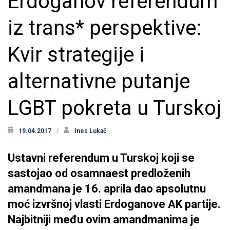
Erdoganov referendum
iz trans* perspektive:
Kvir strategije i
alternativne putanje
LGBT pokreta u Turskoj
19.04.2017
Ines Lukač
Ustavni referendum u Turskoj koji se
sastojao od osamnaest predloženih
amandmana je 16. aprila dao apsolutnu
moć izvršnoj vlasti Erdoganove AK partije.
Najbitniji među ovim amandmanima je