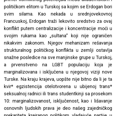
političkom elitom u Turskoj sa kojim se Erdogan bori
svim silama. Kao nekada u srednjovekovnoj
Francuskoj, Erdogan traži lekovito sredstvo za ovaj
konflikt putem centralizacije i koncentracije moći u
svojim rukama kao „sultana“ koji nije ograničen
nikakvim zakonom. Njegov mehanizam rešavanja
strukturalnog političkog konflikta u zemlji ostavlja
snažne posledice na sve manjinske grupe u Turskoj,
a prvenstveno na LGBT populaciju koja je
marginalizovana i isključena u njegovoj viziji nove
Turske. Na kraju krajeva, uopšte nije bitno da li je ta
kvir* egzistencija otelotvorena u ubijenoj trans*
seksualnoj radnici ili trans studentkinji sa prosekom
10: marginalizovanost, isključenost, kao i lišavanje
osnovnih ljudskih prava je deo našeg zajedničkog
prekariteta kreiranog politikom vladajuće partije u