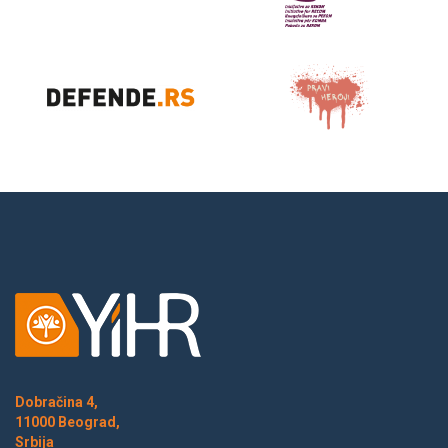
Dobračina 4,
11000 Beograd,
Srbija