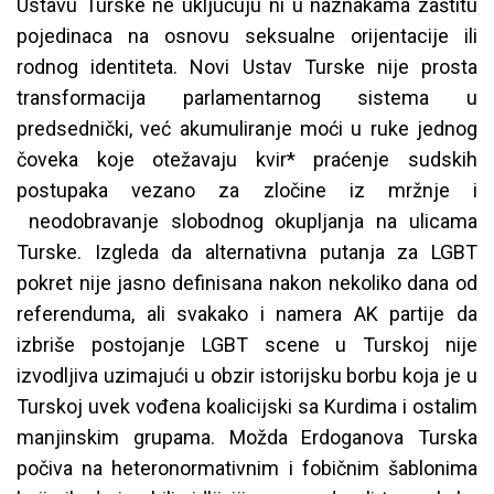
Ustavu Turske ne uključuju ni u naznakama zaštitu
pojedinaca na osnovu seksualne orijentacije ili
rodnog identiteta. Novi Ustav Turske nije prosta
transformacija parlamentarnog sistema u
predsednički, već akumuliranje moći u ruke jednog
čoveka koje otežavaju kvir* praćenje sudskih
postupaka vezano za zločine iz mržnje i
neodobravanje slobodnog okupljanja na ulicama
Turske. Izgleda da alternativna putanja za LGBT
pokret nije jasno definisana nakon nekoliko dana od
referenduma, ali svakako i namera AK partije da
izbriše postojanje LGBT scene u Turskoj nije
izvodljiva uzimajući u obzir istorijsku borbu koja je u
Turskoj uvek vođena koalicijski sa Kurdima i ostalim
manjinskim grupama. Možda Erdoganova Turska
počiva na heteronormativnim i fobičnim šablonima