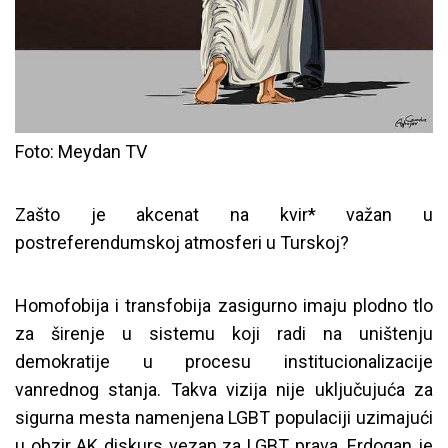
Foto: Meydan TV
Zašto je akcenat na kvir* važan u
postreferendumskoj atmosferi u Turskoj?
Homofobija i transfobija zasigurno imaju plodno tlo
za širenje u sistemu koji radi na uništenju
demokratije u procesu institucionalizacije
vanrednog stanja. Takva vizija nije uključujuća za
sigurna mesta namenjena LGBT populaciji uzimajući
u obzir AK diskurs vezan za LGBT prava. Erdogan je