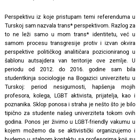
Perspektivu iz koje pristupam temi referenduma u
Turskoj sam nazvala trans* perspektivom. Razlog za
to ne leži samo u mom trans* identitetu, već u
samom procesu transgresije protiv i izvan okvira
perspektive političkog analitičara pozicioniranog u
šablonu autsajdera van teritorije ove zemlje. U
periodu od 2012. do 2016. godine sam bila
studentkinja sociologije na Bogazici univerzitetu u
Turskoj: period nesigurnosti, hapšenja mojih
profesora, kolega, LGBT aktivista, prijatelja, kao i
poznanika. Sklop ponosa i straha je nešto što je bilo
tipično za studente našeg univerziteta tokom ovih
godina. Ponos jer živimo u LGBT-friendly vakumu u
kojem možemo da se aktivistički organizujemo i
budemo u stalnom kontaktu sa profesorima koji su