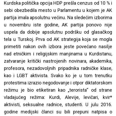
Kurdska politička opcija HDP prešla cenzus od 10 % i
sebi obezbedila mesto u Parlamentu u kojem je AK
partija imala apsolutnu većinu. Na sledećim izborima
u novembru iste godine, AK partija ponovo nije
uspela da dobije apsolutnu podršku od glasačkog
tela u Turskoj. Prva od AK strategija koja se mogla
primetiti nakon ovih izbora jeste povećano nasilje
nad etničkim i religijskim manjinama u Kurdistanu,
zatvaranje kritički nastrojenih novinara, akademika,
profesora, nezadovoljnih pripadnika radničke klase,
kao i LGBT aktivista. Svako ko je u tom trenutku
protestima izrazio negodovanje i otpor diktatorskom
režimu je bio etiketiran kao „terorista“ od strane
vladajućeg režima: Kurdi, Alevije, levičari, kvir*
aktivisti, seksualne radnice, studenti. U julu 2016.
godine medijski članci su bili prepuni natpisa o