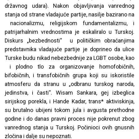
državnog udara). Nakon objavljivanja vanrednog
stanja od strane vladajuće partije, nasilje bazirano na
nacionalizmu, religijskom fundamentalizmu, i
patrijarhalnim vrednostima je eskaliralo u Turskoj.
Diskurs „bezbednosti“ u političkim obraćanjima
predstavnika vladajuće partije je doprineo da ulice
Turske budu nikad nebezbednije za LGBT osobe, kao
i plodno tlo za organizovanje homofobičnih,
bifobičnih, i transfobičnih grupa koji su iskoristile
atmosferu da stranu u „odbranu turskog naroda,
jedinstva, i časti“. Wisam Sankara, gej izbeglica
sirijskog porekla, i Hande Kadar, trans* aktiviskinja,
su brutalno ubijeni tokom jula i avgusta prethodne
godine i do danas pravni proces nije pokrenut zbog
vanrednog stanja u Turskoj. Počinioci ovih gnusnih
zločina i dalje su nepoznati.