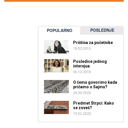
POSLEDNJE
POPULARNO
Priština za početnike
18.02.2015
Posledice jednog
intervjua
06.12.2018
O čemu govorimo kada
pričamo o Sajmu?
26.03.2020
Predmet Štrpci: Kako
se zoveš?
19.02.2020