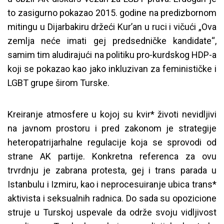
to zasigurno pokazao 2015. godine na predizbornom
mitingu u Dijarbakiru držeći Kur’an u ruci i vičući „Ova
zemlja neće imati gej predsedničke kandidate“,
samim tim aludirajući na politiku pro-kurdskog HDP-a
koji se pokazao kao jako inkluzivan za feminističke i
LGBT grupe širom Turske.
Kreiranje atmosfere u kojoj su kvir* životi nevidljivi
na javnom prostoru i pred zakonom je strategije
heteropatrijarhalne regulacije koja se sprovodi od
strane AK partije. Konkretna referenca za ovu
trvrdnju je zabrana protesta, gej i trans parada u
Istanbulu i Izmiru, kao i neprocesuiranje ubica trans*
aktivista i seksualnih radnica. Do sada su opozicione
struje u Turskoj uspevale da održe svoju vidljivost