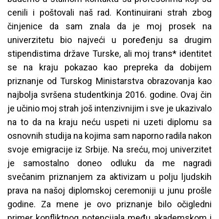
cenili i poštovali naš rad. Kontinuirani strah zbog
činjenice da sam znala da je moj prosek na
univerzitetu bio najveći u poređenju sa drugim
stipendistima države Turske, ali moj trans* identitet
se na kraju pokazao kao prepreka da dobijem
priznanje od Turskog Ministarstva obrazovanja kao
najbolja svršena studentkinja 2016. godine. Ovaj čin
je učinio moj strah još intenzivnijim i sve je ukazivalo
na to da na kraju neću uspeti ni uzeti diplomu sa
osnovnih studija na kojima sam naporno radila nakon
svoje emigracije iz Srbije. Na sreću, moj univerzitet
je samostalno doneo odluku da me nagradi
svečanim priznanjem za aktivizam u polju ljudskih
prava na našoj diplomskoj ceremoniji u junu prošle
godine. Za mene je ovo priznanje bilo očigledni
primer konfliktnog potencijala među akademskom i