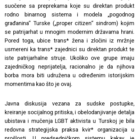
suočene sa preprekama koje su direktan produkt
rodno binarnog sistema i modela „pogodnog
građanina“ Turske („proper citizen“ sindrom) kojim
se patrijarhat u mnogim modernim državama hrani.
Pored toga, ubice trans* žena i zločini iz mržnje
usmereni ka trans* zajednici su direktan produkt te
iste patrijarhalne struje. Ukoliko ove grupe imaju
zajedničkog neprijatelja, racionalno je da njihova
borba mora biti udružena u određenim istorijskim
momentima kao što je ovaj.
Javna diskusija vezana za sudske postupke,
kreiranje socijalnog pritiska, i obelodanjivanje detalja
ubistava i mučenja LGBT aktivista u Turskoj je bila
redovna strategijska praksa kvir* organizacija u
prošlosti. U predsedničkom sistemu kakav je