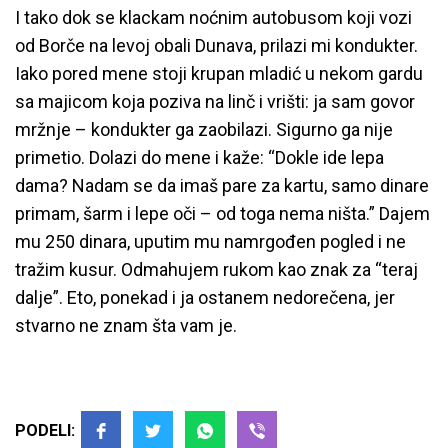
I tako dok se klackam noćnim autobusom koji vozi
od Borče na levoj obali Dunava, prilazi mi kondukter.
Iako pored mene stoji krupan mladić u nekom gardu
sa majicom koja poziva na linč i vrišti: ja sam govor
mržnje – kondukter ga zaobilazi. Sigurno ga nije
primetio. Dolazi do mene i kaže: “Dokle ide lepa
dama? Nadam se da imaš pare za kartu, samo dinare
primam, šarm i lepe oči – od toga nema ništa.” Dajem
mu 250 dinara, uputim mu namrgođen pogled i ne
tražim kusur. Odmahujem rukom kao znak za “teraj
dalje”. Eto, ponekad i ja ostanem nedorečena, jer
stvarno ne znam šta vam je.
PODELI: