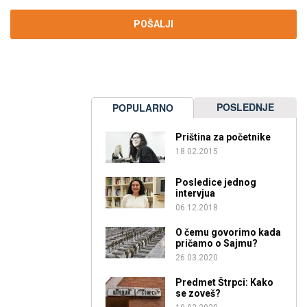
POSLEDNJE
POPULARNO
Priština za početnike
18.02.2015
Posledice jednog
intervjua
06.12.2018
O čemu govorimo kada
pričamo o Sajmu?
26.03.2020
Predmet Štrpci: Kako
se zoveš?