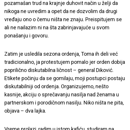
pozamašan trud na krajnje duhovit način u želji da
nikoga ne uvredim a opet da ne dozvolim da drugi
vređaju ono o čemu ništa ne znaju. Preispitujem se
ali ne nailazim ni na šta zabrinjavajuće u svom
ponašanju i govoru.
Zatim je usledila sezona ordenja, Toma ih deli već
tradicionalno, ja protestujem pomalo jer orden dobija
poprilično diskutabilna ličnost – general Diković.
Etikete počinju da se gomilaju, moji postupci postaju
diskutabilniji od ordenja. Organizujemo, nešto
kasnije, akciju o sprečavanju nasilja nad ženama u
partnerskom i porodičnom nasilju. Niko ništa ne pita,
objava – dva lajka.
Vreme prolazi, radim u istom kafiću, studiram na