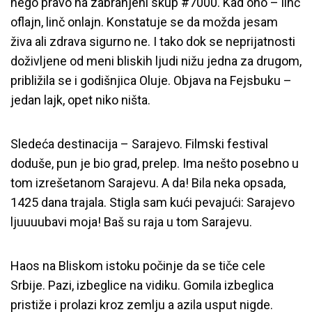
nego pravo na zabranjeni skup #7000. Kad ono – linč
oflajn, linč onlajn. Konstatuje se da možda jesam
živa ali zdrava sigurno ne. I tako dok se neprijatnosti
doživljene od meni bliskih ljudi nižu jedna za drugom,
približila se i godišnjica Oluje. Objava na Fejsbuku –
jedan lajk, opet niko ništa.
Sledeća destinacija – Sarajevo. Filmski festival
doduše, pun je bio grad, prelep. Ima nešto posebno u
tom izrešetanom Sarajevu. A da! Bila neka opsada,
1425 dana trajala. Stigla sam kući pevajući: Sarajevo
ljuuuubavi moja! Baš su raja u tom Sarajevu.
Haos na Bliskom istoku počinje da se tiče cele
Srbije. Pazi, izbeglice na vidiku. Gomila izbeglica
pristiže i prolazi kroz zemlju a azila usput nigde.