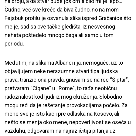
na broju, a da stvar bude još crnja bilo mi je lepo…
Čudno, već sve kreće da biva čudno, no na mom
Fejsbuk profilu je osvanula slika ispred Gračanice što
me je, sad sa ove tačke gledišta, iz nesvesnog
nehata poštedelo mnogo čega ali samo u tom
periodu.
Međutim, na slikama Albanci i ja, nemoguće, uz to
objavljujem neke nerazumne stvari tipa ljudska
prava, tranziciona pravda, gnušam se na rec “Šiptar”,
pretvaram “Cigane” u “Rome”, to rađa neobičnu
radoznalost kod ljudi iz mog okruženja. Slobodno
mogu reći da je rešetanje provokacijama počelo. Za
mene sve je isto kao i pre odlaska na Kosovo, ali
nešto se menja oko mene, nepoverljivost se oseća u
vazduhu, odgovaram na najrazličitija pitanja uz