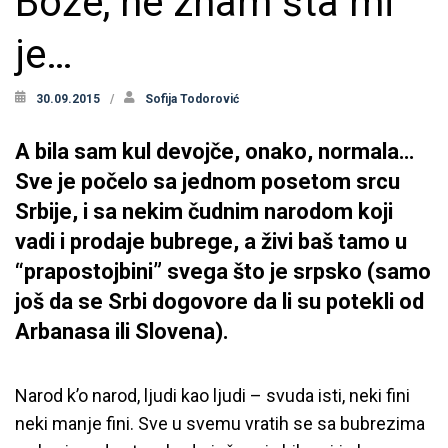
Bože, ne znam šta mi
je…
30.09.2015
Sofija Todorović
A bila sam kul devojče, onako, normala…
Sve je počelo sa jednom posetom srcu
Srbije, i sa nekim čudnim narodom koji
vadi i prodaje bubrege, a živi baš tamo u
“prapostojbini” svega što je srpsko (samo
još da se Srbi dogovore da li su potekli od
Arbanasa ili Slovena).
Narod k’o narod, ljudi kao ljudi – svuda isti, neki fini
neki manje fini. Sve u svemu vratih se sa bubrezima