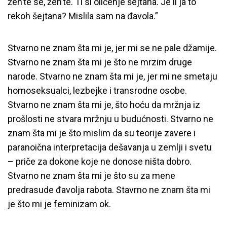
žen’te se, žen’te. Ti si oličenje šejtana. Je li ja to
rekoh šejtana? Mislila sam na đavola.”
Stvarno ne znam šta mi je, jer mi se ne pale džamije.
Stvarno ne znam šta mi je što ne mrzim druge
narode. Stvarno ne znam šta mi je, jer mi ne smetaju
homoseksualci, lezbejke i transrodne osobe.
Stvarno ne znam šta mi je, što hoću da mržnja iz
prošlosti ne stvara mržnju u budućnosti. Stvarno ne
znam šta mi je što mislim da su teorije zavere i
paranoična interpretacija dešavanja u zemlji i svetu
– priče za dokone koje ne donose ništa dobro.
Stvarno ne znam šta mi je što su za mene
predrasude đavolja rabota. Stavrno ne znam šta mi
je što mi je feminizam ok.