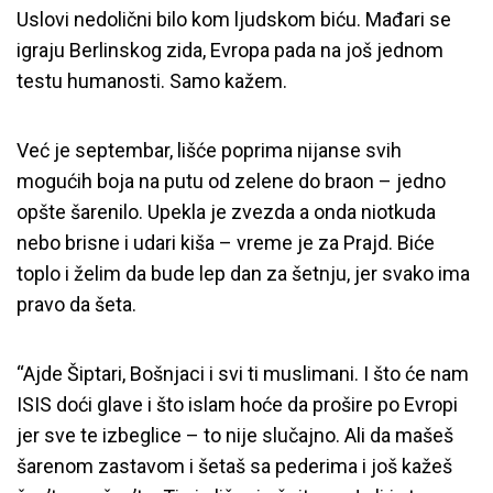
Uslovi nedolični bilo kom ljudskom biću. Mađari se
igraju Berlinskog zida, Evropa pada na još jednom
testu humanosti. Samo kažem.
Već je septembar, lišće poprima nijanse svih
mogućih boja na putu od zelene do braon – jedno
opšte šarenilo. Upekla je zvezda a onda niotkuda
nebo brisne i udari kiša – vreme je za Prajd. Biće
toplo i želim da bude lep dan za šetnju, jer svako ima
pravo da šeta.
“Ajde Šiptari, Bošnjaci i svi ti muslimani. I što će nam
ISIS doći glave i što islam hoće da prošire po Evropi
jer sve te izbeglice – to nije slučajno. Ali da mašeš
šarenom zastavom i šetaš sa pederima i još kažeš