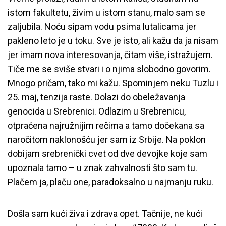
istom fakultetu, živim u istom stanu, malo sam se
zaljubila. Noću sipam vodu psima lutalicama jer
pakleno leto je u toku. Sve je isto, ali kažu da ja nisam
jer imam nova interesovanja, čitam više, istražujem.
Tiče me se sviše stvari i o njima slobodno govorim.
Mnogo pričam, tako mi kažu. Spominjem neku Tuzlu i
25. maj, tenzija raste. Dolazi do obeležavanja
genocida u Srebrenici. Odlazim u Srebrenicu,
otpraćena najružnijim rečima a tamo dočekana sa
naročitom naklonošću jer sam iz Srbije. Na poklon
dobijam srebrenički cvet od dve devojke koje sam
upoznala tamo – u znak zahvalnosti što sam tu.
Plačem ja, plaču one, paradoksalno u najmanju ruku.
Došla sam kući živa i zdrava opet. Tačnije, ne kući