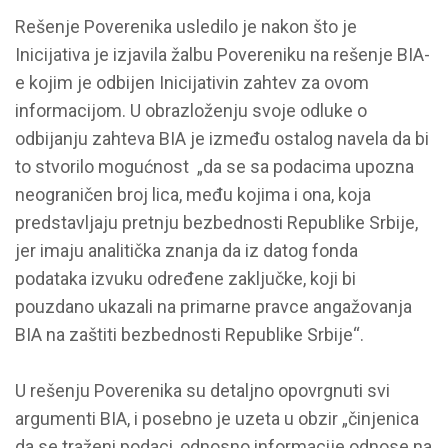
Rešenje Poverenika usledilo je nakon što je
Inicijativa je izjavila žalbu Povereniku na rešenje BIA-
e kojim je odbijen Inicijativin zahtev za ovom
informacijom. U obrazloženju svoje odluke o
odbijanju zahteva BIA je između ostalog navela da bi
to stvorilo mogućnost „da se sa podacima upozna
neograničen broj lica, među kojima i ona, koja
predstavljaju pretnju bezbednosti Republike Srbije,
jer imaju analitička znanja da iz datog fonda
podataka izvuku određene zaključke, koji bi
pouzdano ukazali na primarne pravce angažovanja
BIA na zaštiti bezbednosti Republike Srbije“.
U rešenju Poverenika su detaljno opovrgnuti svi
argumenti BIA, i posebno je uzeta u obzir „činjenica
da se traženi podaci, odnosno informacije odnose na