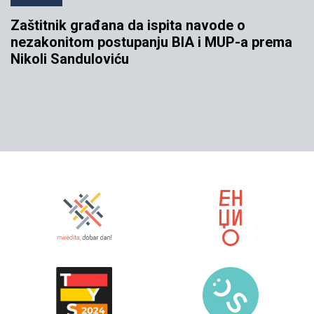
Zaštitnik građana da ispita navode o
nezakonitom postupanju BIA i MUP-a prema
Nikoli Sanduloviću