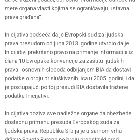
mere organa vlasti kojima se ograničavaju ustavna
prava građana“.
Inicijativa podseća da je Evropski sud za ljudska
prava presudom od juna 2013. godine utvrdio da je
Inicijativi prekršeno pravo na primanje informacija iz
člana 10 Evropske konvencije za zaštitu ljudskih
prava i osnovnih sloboda odbijanjem BIA da dostavi
podatke o broju prisluškivanih lica u 2005. godini, i da
je postupajući po toj presudi BIA dostavila tražene
podatke Inicijativi.
Inicijativa poziva sve nadležne organe da obezbede
doslednu primenu presuda Evropskog suda za
ljudska prava. Republika Srbija je u samom vrhu
država Saveta Evrope po broju predstavki pred