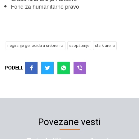
Fond za humanitarno pravo
negiranje genocida u srebrenici
saopštenje
štark arena
PODELI:
Povezane vesti