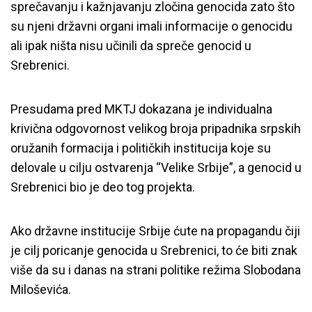
sprečavanju i kažnjavanju zločina genocida zato što
su njeni državni organi imali informacije o genocidu
ali ipak ništa nisu učinili da spreče genocid u
Srebrenici.
Presudama pred MKTJ dokazana je individualna
krivična odgovornost velikog broja pripadnika srpskih
oružanih formacija i političkih institucija koje su
delovale u cilju ostvarenja “Velike Srbije”, a genocid u
Srebrenici bio je deo tog projekta.
Ako državne institucije Srbije ćute na propagandu čiji
je cilj poricanje genocida u Srebrenici, to će biti znak
više da su i danas na strani politike režima Slobodana
Miloševića.