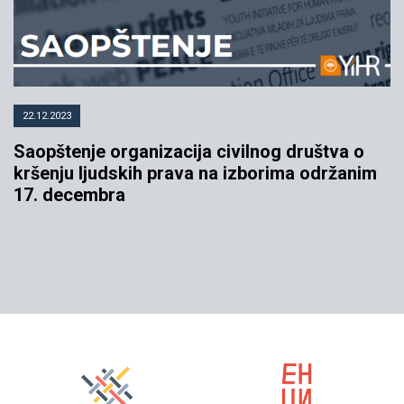
22.12.2023
Saopštenje organizacija civilnog društva o
kršenju ljudskih prava na izborima održanim
17. decembra