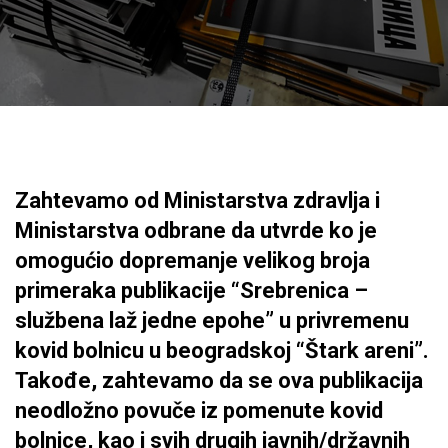
Zahtevamo od Ministarstva zdravlja i
Ministarstva odbrane da utvrde ko je
omogućio dopremanje velikog broja
primeraka publikacije “Srebrenica –
službena laž jedne epohe” u privremenu
kovid bolnicu u beogradskoj “Štark areni”.
Takođe, zahtevamo da se ova publikacija
neodložno povuče iz pomenute kovid
bolnice, kao i svih drugih javnih/državnih