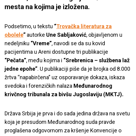
mesta na kojima je izložena.
Podsetimo, u tekstu
“
Trovačka literatura za
obolele
”
autorke
Une Sabljaković
, objavljenom u
nedeljniku
“Vreme”
, navodi se da su kovid
pacijentima u Areni dostupne tri publikacije
“Pečata”
, među kojima i
“Srebrenica – službena laž
jedne epohe”
. U publikaciji piše da je brojka od 8.000
žrtva “napabirčena” uz osporavanje dokaza, iskaza
svedoka i forenzičkih nalaza
Međunarodnog
krivčnog tribunala za bivšu Jugoslaviju (MKTJ).
Država Srbija je prva i do sada jedina država na svetu
koja je presudom Međunarodnog suda pravde
proglašena odgovornom za kršenje Konvencije o