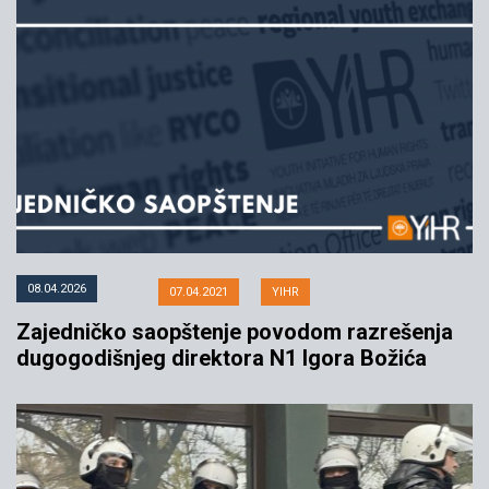
Zajedničko saopštenje
organizacija civilnog društva:
Utvrditi odgovornost za
dopremanje publikacije
“Srebrenica – službena laž jedne
epohe” u kovid bolnicu u “Štark
areni”
08.04.2026
07.04.2021
YIHR
Zajedničko saopštenje povodom razrešenja
dugogodišnjeg direktora N1 Igora Božića