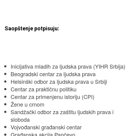
Saopštenje potpisuju:
Inicijativa mladih za ljudska prava (YIHR Srbija)
Beogradski centar za ljudska prava
Helsinški odbor za ljudska prava u Srbiji
Centar za praktičnu politiku
Centar za primenjenu istoriju (CPI)
Žene u crnom
Sandžački odbor za zaštitu ljudskih prava i
sloboda
Vojvođanski građanski centar
Građanska akcija Pančevo