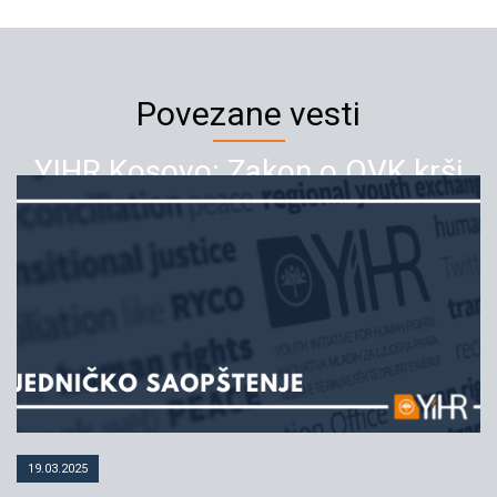
Povezane vesti
YIHR Kosovo: Zakon o OVK krši
slobodu izražavanja, hitno povući
predlog iz Skupštine
13.08.2020
YIHR
19.03.2025