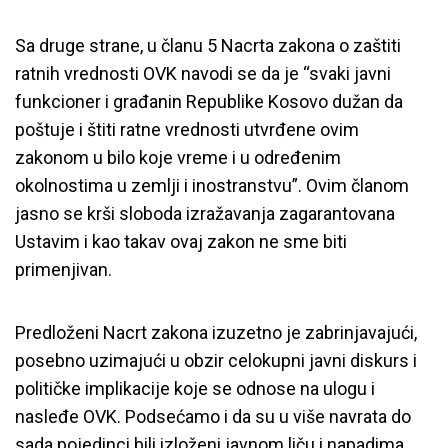
Sa druge strane, u članu 5 Nacrta zakona o zaštiti
ratnih vrednosti OVK navodi se da je “svaki javni
funkcioner i građanin Republike Kosovo dužan da
poštuje i štiti ratne vrednosti utvrđene ovim
zakonom u bilo koje vreme i u određenim
okolnostima u zemlji i inostranstvu”. Ovim članom
jasno se krši sloboda izražavanja zagarantovana
Ustavim i kao takav ovaj zakon ne sme biti
primenjivan.
Predloženi Nacrt zakona izuzetno je zabrinjavajući,
posebno uzimajući u obzir celokupni javni diskurs i
političke implikacije koje se odnose na ulogu i
nasleđe OVK. Podsećamo i da su u više navrata do
sada pojedinci bili izloženi javnom liču i napadima