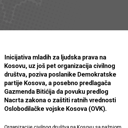
Inicijativa mladih za ljudska prava na
Kosovu, uz još pet organizacija civilnog
društva, poziva poslanike Demokratske
partije Kosova, a posebno predlagača
Gazmenda Bitićija da povuku predlog
Nacrta zakona o zaštiti ratnih vrednosti
Oslobodilačke vojske Kosova (OVK).
Organizacije civilnog društva na Kosovu sa pažnjom