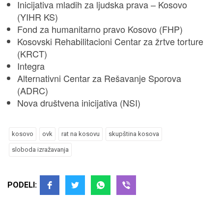
Inicijativa mladih za ljudska prava – Kosovo
(YIHR KS)
Fond za humanitarno pravo Kosovo (FHP)
Kosovski Rehabilitacioni Centar za žrtve torture
(KRCT)
Integra
Alternativni Centar za Rešavanje Sporova
(ADRC)
Nova društvena inicijativa (NSI)
kosovo
ovk
rat na kosovu
skupština kosova
sloboda izražavanja
PODELI: