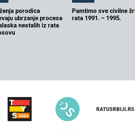
ženja porodica
Pamtimo sve civilne žr
evaju ubrzanje procesa
rata 1991. – 1995.
laska nestalih iz rata
osovu