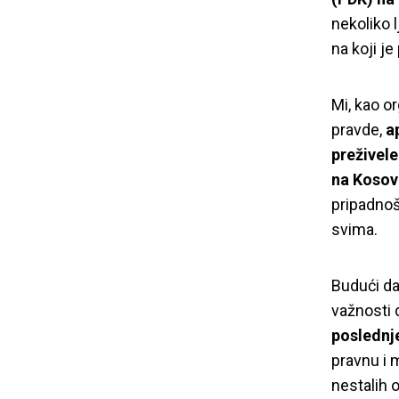
nekoliko 
na koji j
Mi, kao o
pravde,
a
preživele
na Kosov
pripadnoš
svima.
Budući da
važnosti
poslednje
YIHR Kosov
pravnu i 
nestalih 