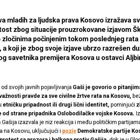
tiva mladih za ljudska prava Kosovo izražava s
tost zbog situacije prouzrokovane izjavom Š
o zločinima počinjenim tokom poslednjeg rata
 a koji je zbog svoje izjave ubrzo razrešen du
kog savetnika premijera Kosova u ostavci Aljb
od svojih javnih pojavljivanja
Gaši je govorio o pitanjim
 važnosti pravde za sve civilne žrtve rata na Kosovu,
bez
vu
etničku pripadnost ili drugi lični identitet,
pominjući
z
e od strane pripadnika Oslobodilačke vojske Kosova.
I
Gašija izazvala je niz reakcija i među političkim partijama
 na Kosovu, uključujući i
poziv
Demokratske partije Ko
protest sa prozora i balkona protiv Gašija,
dok je u Gl