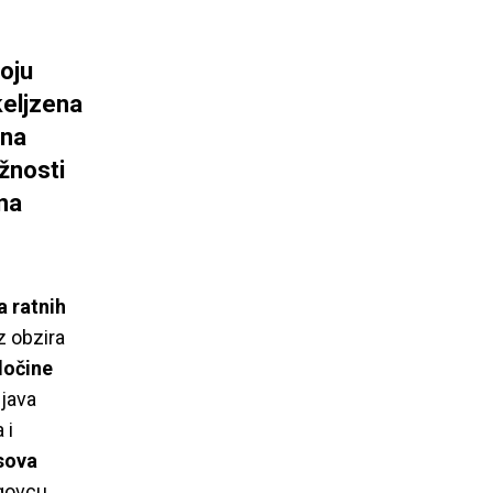
voju
keljzena
 na
žnosti
ina
a ratnih
 obzira
ločine
zjava
 i
sova
ogovcu