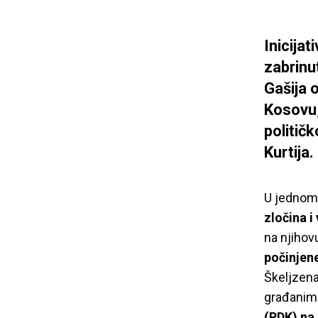
Inicija
zabrinu
Gašija 
Kosovu,
politič
Kurtija.
U jednom 
zločina i
na njiho
počinjen
Škeljzena 
građanima
(PDK) na 