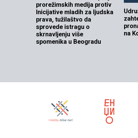
prorežimskih medija protiv
Udru
Inicijative mladih za ljudska
zaht
prava, tužilaštvo da
prona
sprovede istragu o
na K
skrnavljenju više
spomenika u Beogradu