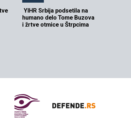
tve
YIHR Srbija podsetila na
humano delo Tome Buzova
i žrtve otmice u Štrpcima