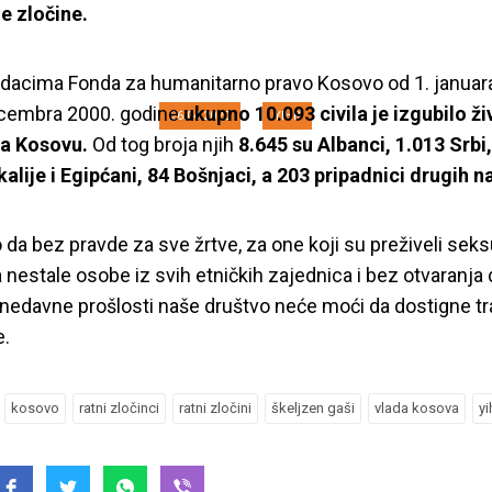
tne zločine.
pamtiti žrtve rata 
dacima Fonda za humanitarno pravo Kosovo od 1. januar
ecembra 2000. godine
ukupno 10.093 civila je izgubilo živo
26.04.2020
YIHR
na Kosovu.
Od tog broja njih
8.645 su Albanci, 1.013 Srbi
alije i Egipćani, 84 Bošnjaci, a 203 pripadnici drugih 
da bez pravde za sve žrtve, za one koji su preživeli sek
a nestale osobe iz svih etničkih zajednica i bez otvaranja
z nedavne prošlosti naše društvo neće moći da dostigne tra
e.
kosovo
ratni zločinci
ratni zločini
škeljzen gaši
vlada kosova
y