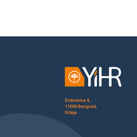
Dobračina 4,
11000 Beograd,
Srbija