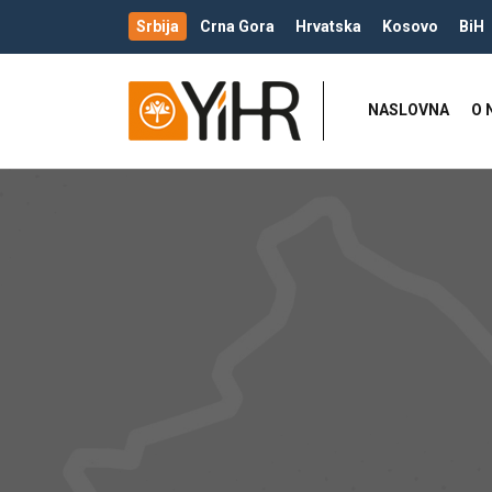
Srbija
Crna Gora
Hrvatska
Kosovo
BiH
NASLOVNA
O 