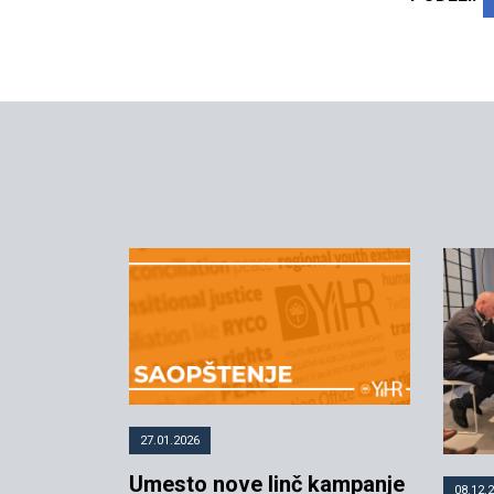
27.01.2026
Umesto nove linč kampanje
08.12.