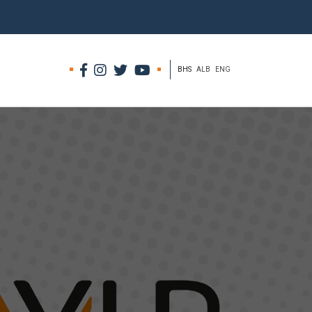
BHS
ALB
ENG