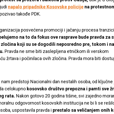
ljudi
napalo pripadnike Kosovske policije
na protestno
e pozivao takođe PDK.
rganizacija posvećena promociji i jačanju procesa tranzic
pelujemo na to da fokus ove rasprave bude pravda za sv
 zločina koji su se dogodili neposredno pre, tokom i n
u.
Pravda ne sme biti zaslepljena etničkom ili verskom
ću žrtava i počinilaca ovih zločina. Pravda mora biti dost
 nam predstoji Nacionalni dan nestalih osoba, od ključne 
 da celokupno
kosovsko društvo prepozna i pamti sve ž
g rata.
Nakon gotovo 20 godina tišine, svi zajedno moram
o: Umesto napada n
moralnu odgovornost kosovskih institucija ne bi li se rešil
osoba, uspostavila pravda i
prestalo sa veličanjem onih k