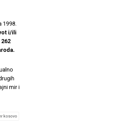
na Kosovu
a 1998.
t i/ili
, 262
naroda.
sualno
 drugih
jni mir i
ihr kosovo