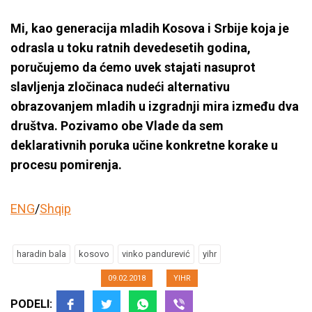
Mi, kao generacija mladih Kosova i Srbije koja je
odrasla u toku ratnih devedesetih godina,
poručujemo da ćemo uvek stajati nasuprot
slavljenja zločinaca nudeći alternativu
obrazovanjem mladih u izgradnji mira između dva
društva. Pozivamo obe Vlade da sem
deklarativnih poruka učine konkretne korake u
procesu pomirenja.
Umesto pijeteta prema žrtvama
ENG
/
Shqip
vlasti Beograda i Prištine i dalje
slave ratne zločince
haradin bala
kosovo
vinko pandurević
yihr
09.02.2018
YIHR
PODELI: