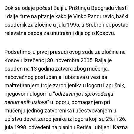
Dok se odaje počast Balji u Prištini, u Beogradu vlasti
i dalje ćute na pitanje kako je Vinko Pandurević, haški
osuđenik za zločine u julu 1995. u Srebrenici, postao
relevatna osoba za unutrašnji dijalog o Kosovu.
Podsetimo, u prvoj presudi ovog suda za zločine na
Kosovu izrečenoj 30. novembra 2005. Balja je
osuđen na 13 godina zatvora zbog mučenja,
nečovečnog postupanja i ubistava u vezi sa
maltretiranjem troje zarobljenika u logoru Lapušnik,
njegovom ulogom u “
održavanju i sprovođenju
nehumanih uslova
” u logoru, pomaganjem pri
mučenju jednog zatvorenika i učestvovanjem u
ubistvu devet zarobljenika iz logora koji su 25. ili 26.
jula 1998. odvedeni na planinu Beriša i ubijeni. Kazna