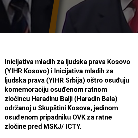
Inicijativa mladih za ljudska prava Kosovo
(YIHR Kosovo) i Inicijativa mladih za
ljudska prava (YIHR Srbija) oštro osuđuju
komemoraciju osuđenom ratnom
zločincu Haradinu Balji (Haradin Bala)
održanoj u Skupštini Kosova, jedinom
osuđenom pripadniku OVK za ratne
zločine pred MSKJ/ ICTY.