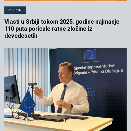
22.06.2026
Vlasti u Srbiji tokom 2025. godine najmanje
110 puta poricale ratne zločine iz
devedesetih