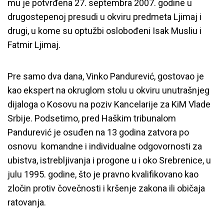
mu je potvrđena 27. septembra 2007. godine u
drugostepenoj presudi u okviru predmeta Ljimaj i
drugi, u kome su optužbi oslobođeni Isak Musliu i
Fatmir Ljimaj.
Pre samo dva dana, Vinko Pandurević, gostovao je
kao ekspert na okruglom stolu u okviru unutrašnjeg
dijaloga o Kosovu na poziv Kancelarije za KiM Vlade
Srbije. Podsetimo, pred Haškim tribunalom
Pandurević je osuđen na 13 godina zatvora
po
osnovu komandne i individualne odgovornosti za
ubistva, istrebljivanja i progone u i oko Srebrenice, u
julu 1995. godine, što je pravno kvalifikovano kao
zločin protiv čovečnosti i kršenje zakona ili običaja
ratovanja.