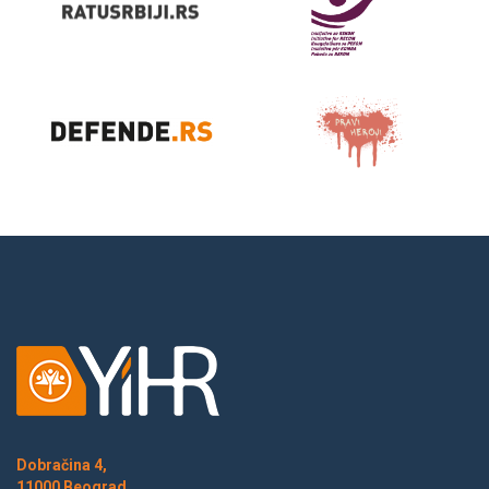
Dobračina 4,
11000 Beograd,