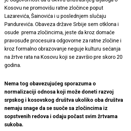
Kosovu ne promovišu ratne zločince poput
Lazarevića, Šainovića i u poslednjem slučaju
Pandurevića. Obaveza države Srbije sem otklona i
osude prema zločincima, jeste da kroz domaće
pravosuđe procesuira odgovorne za ratne zločine i
kroz formalno obrazovanje neguje kulturu sećanja
na žrtve rata na Kosovu koji se završio pre skoro 20
godina.
Nema tog obavezujućeg sporazuma o
normalizaciji odnosa koji može doneti razvoj
srpskog i kosovskog društva ukoliko oba društva
nemaju snage da se suoče sa zločincima iz
sopstvenih redova i odaju počast svim žrtvama
sukoba.