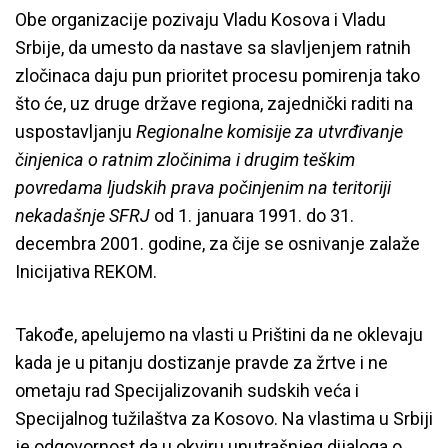
Obe organizacije pozivaju Vladu Kosova i Vladu
Srbije, da umesto da nastave sa slavljenjem ratnih
zločinaca daju pun prioritet procesu pomirenja tako
što će, uz druge države regiona, zajednički raditi na
uspostavljanju
Regionalne komisije za utvrđivanje
činjenica o ratnim zločinima i drugim teškim
povredama ljudskih prava počinjenim na teritoriji
nekadašnje SFRJ
od 1. januara 1991. do 31.
decembra 2001. godine, za čije se osnivanje zalaže
Inicijativa REKOM.
Takođe, apelujemo na vlasti u Prištini da ne oklevaju
kada je u pitanju dostizanje pravde za žrtve i ne
ometaju rad Specijalizovanih sudskih veća i
Specijalnog tužilaštva za Kosovo. Na vlastima u Srbiji
je odgovornost da u okviru unutrašnjeg dijaloga o