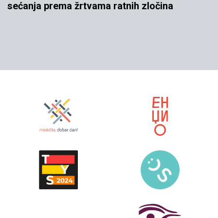
sećanja prema žrtvama ratnih zločina