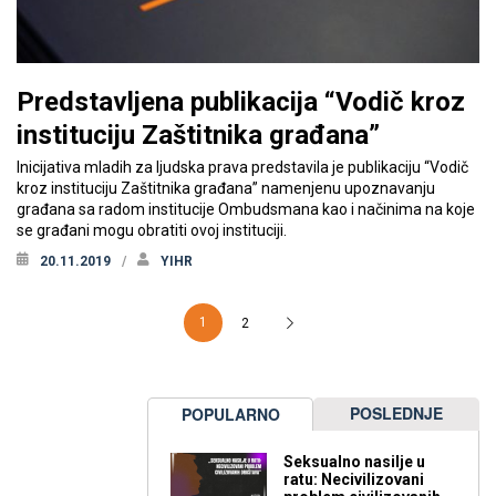
Predstavljena publikacija “Vodič kroz
instituciju Zaštitnika građana”
Inicijativa mladih za ljudska prava predstavila je publikaciju “Vodič
kroz instituciju Zaštitnika građana” namenjenu upoznavanju
građana sa radom institucije Ombudsmana kao i načinima na koje
se građani mogu obratiti ovoj instituciji.
20.11.2019
YIHR
1
2
POSLEDNJE
POPULARNO
Seksualno nasilje u
ratu: Necivilizovani