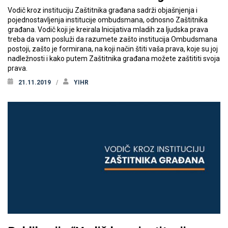
Vodič kroz instituciju Zaštitnika građana sadrži objašnjenja i
pojednostavljenja institucije ombudsmana, odnosno Zaštitnika
građana. Vodič koji je kreirala Inicijativa mladih za ljudska prava
treba da vam posluži da razumete zašto institucija Ombudsmana
postoji, zašto je formirana, na koji način štiti vaša prava, koje su joj
nadležnosti i kako putem Zaštitnika građana možete zaštititi svoja
prava.
21.11.2019
YIHR