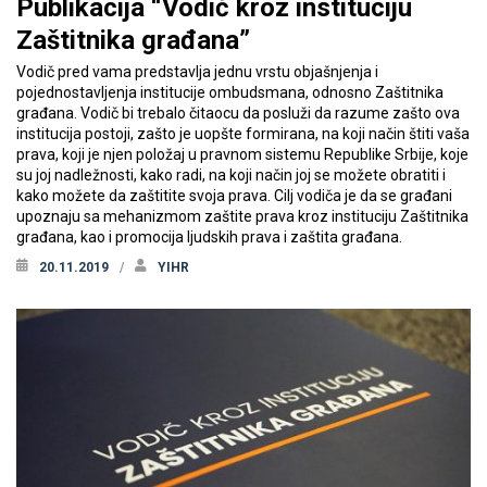
Publikacija “Vodič kroz instituciju
Zaštitnika građana”
Vodič pred vama predstavlja jednu vrstu objašnjenja i
pojednostavljenja institucije ombudsmana, odnosno Zaštitnika
građana. Vodič bi trebalo čitaocu da posluži da razume zašto ova
institucija postoji, zašto je uopšte formirana, na koji način štiti vaša
prava, koji je njen položaj u pravnom sistemu Republike Srbije, koje
su joj nadležnosti, kako radi, na koji način joj se možete obratiti i
kako možete da zaštitite svoja prava. Cilj vodiča je da se građani
upoznaju sa mehanizmom zaštite prava kroz instituciju Zaštitnika
građana, kao i promocija ljudskih prava i zaštita građana.
20.11.2019
YIHR