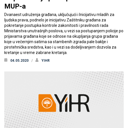
MUP-a
Dvanaest udruženja građana, uključujući i Inicijativu mladih za
ljudska prava, podnelo je inicijativu Zaštitniku građana za
pokretanje postupka kontrole zakonitosti i pravilnosti rada
Ministarstva unutrašnjih poslova, u vezi sa postupanjem policije po
prijavama građana koje se odnose na okupljanja grupa građana
koje u večernjim satima sa stambenih zgrada pale baklje i
pirotehnička sredstva, kao i u vezi sa dodeljivanjem dozvola za
kretanje u vreme zabrane kretanja.
04.05.2020
YIHR