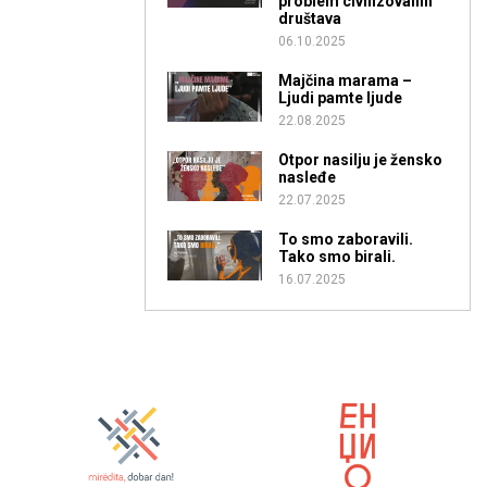
problem civilizovanih
društava
06.10.2025
Majčina marama –
Ljudi pamte ljude
22.08.2025
Otpor nasilju je žensko
nasleđe
22.07.2025
To smo zaboravili.
Tako smo birali.
16.07.2025