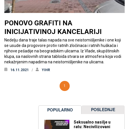
PONOVO GRAFITI NA
INICIJATIVINOJ KANCELARIJI
Nedelju dana traje talas napada na sve neistomišljenike i one koji
se usude da progovore protiv ratnih zločinaca i ratnih huškača i
njihove pešadije na beogradskim ulicama. Iz Vlade, skupštinskih
klupa, sa naslovnih strana tabloida stvara se atmosfera koja vodi
nekažnjenim napadima na neistomišljenike na ulicama.
16.11.2021
YIHR
1
POSLEDNJE
POPULARNO
Seksualno nasilje u
ratu: Necivilizovani