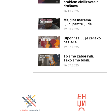
problem civilizovanih
društava
06.10.2025
Majčina marama –
Ljudi pamte ljude
22.08.2025
Otpor nasilju je žensko
nasleđe
22.07.2025
To smo zaboravili.
Tako smo birali.
16.07.2025