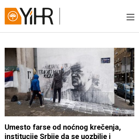
Umesto farse od noćnog krečenja,
institucije Srbije da se uozbilje i