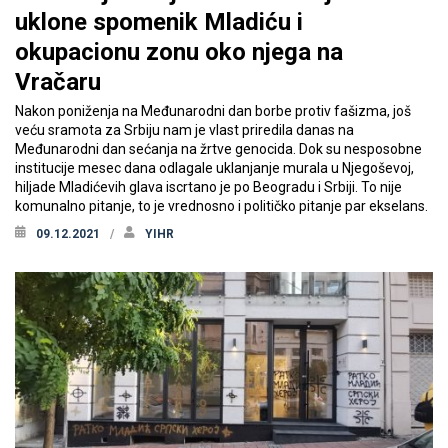
uklone spomenik Mladiću i
okupacionu zonu oko njega na
Vračaru
Nakon poniženja na Međunarodni dan borbe protiv fašizma, još
veću sramota za Srbiju nam je vlast priredila danas na
Međunarodni dan sećanja na žrtve genocida. Dok su nesposobne
institucije mesec dana odlagale uklanjanje murala u Njegoševoj,
hiljade Mladićevih glava iscrtano je po Beogradu i Srbiji. To nije
komunalno pitanje, to je vrednosno i političko pitanje par ekselans.
09.12.2021
YIHR