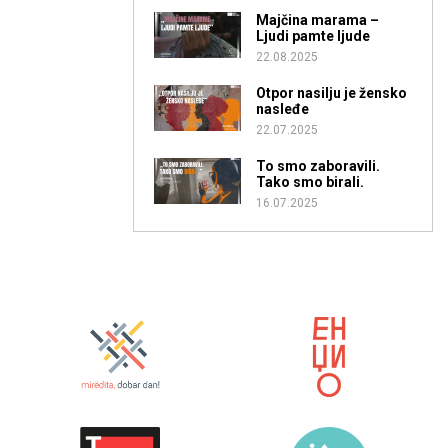
Majčina marama –
Ljudi pamte ljude
22.08.2025
Otpor nasilju je žensko
nasleđe
22.07.2025
To smo zaboravili.
Tako smo birali.
16.07.2025