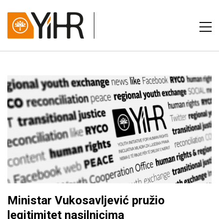
Ministar Vukosavljević pružio
legitimitet nasilnicima