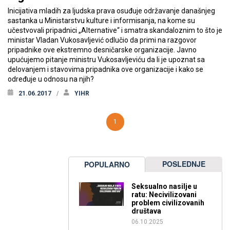
Inicijativa mladih za ljudska prava osuđuje održavanje današnjeg
sastanka u Ministarstvu kulture i informisanja, na kome su
učestvovali pripadnici „Alternative“ i smatra skandaloznim to što je
ministar Vladan Vukosavljević odlučio da primi na razgovor
pripadnike ove ekstremno desničarske organizacije. Javno
upućujemo pitanje ministru Vukosavljeviću da li je upoznat sa
delovanjem i stavovima pripadnika ove organizacije i kako se
određuje u odnosu na njih?
21.06.2017
YIHR
1
POSLEDNJE
POPULARNO
Seksualno nasilje u
ratu: Necivilizovani
problem civilizovanih
društava
06.10.2025