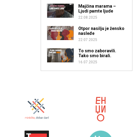
Majčina marama –
Ljudi pamte ljude
22.08.2025
Otpor nasilju je žensko
nasleđe
22.07.2025
To smo zaboravili.
Tako smo birali.
16.07.2025