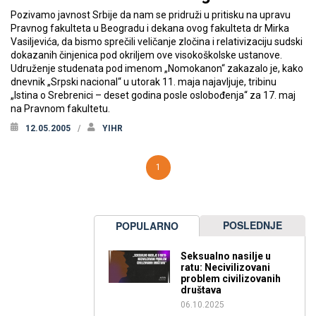
Pozivamo javnost Srbije da nam se pridruži u pritisku na upravu
Pravnog fakulteta u Beogradu i dekana ovog fakulteta dr Mirka
Vasiljevića, da bismo sprečili veličanje zločina i relativizaciju sudski
dokazanih činjenica pod okriljem ove visokoškolske ustanove.
Udruženje studenata pod imenom „Nomokanon“ zakazalo je, kako
dnevnik „Srpski nacional“ u utorak 11. maja najavljuje, tribinu
„Istina o Srebrenici – deset godina posle oslobođenja“ za 17. maj
na Pravnom fakultetu.
12.05.2005
YIHR
1
POSLEDNJE
POPULARNO
Seksualno nasilje u
ratu: Necivilizovani
problem civilizovanih
društava
06.10.2025