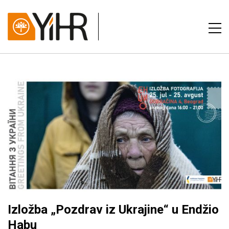
Izložba „Pozdrav iz Ukrajine“ u Endžio
Habu