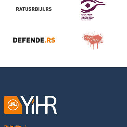
Dobračina 4,