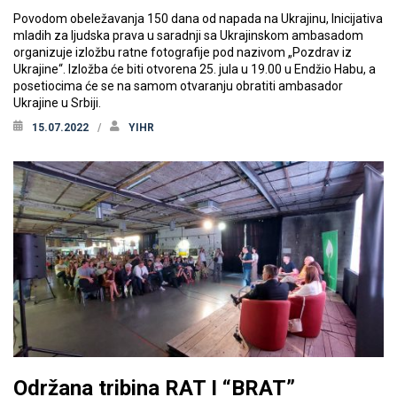
Povodom obeležavanja 150 dana od napada na Ukrajinu, Inicijativa
mladih za ljudska prava u saradnji sa Ukrajinskom ambasadom
organizuje izložbu ratne fotografije pod nazivom „Pozdrav iz
Ukrajine“. Izložba će biti otvorena 25. jula u 19.00 u Endžio Habu, a
posetiocima će se na samom otvaranju obratiti ambasador
Ukrajine u Srbiji.
15.07.2022
YIHR
Održana tribina RAT I “BRAT”