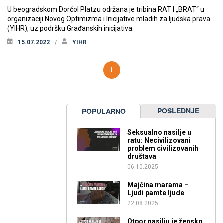
U beogradskom Dorćol Platzu održana je tribina RAT I „BRAT“ u
organizaciji Novog Optimizma i Inicijative mladih za ljudska prava
(YIHR), uz podršku Građanskih inicijativa.
15.07.2022
YIHR
1
POSLEDNJE
POPULARNO
Seksualno nasilje u
ratu: Necivilizovani
problem civilizovanih
društava
06.10.2025
Majčina marama –
Ljudi pamte ljude
22.08.2025
Otpor nasilju je žensko