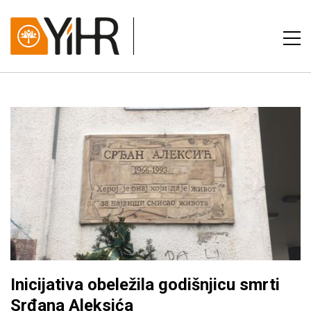
Inicijativa obeležila godišnjicu smrti
Srđana Aleksića