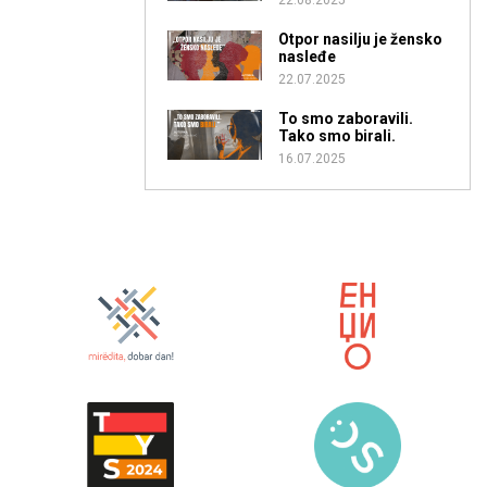
Otpor nasilju je žensko
nasleđe
22.07.2025
To smo zaboravili.
Tako smo birali.
16.07.2025