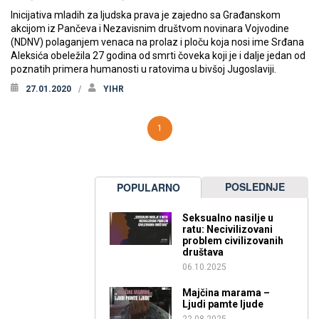
Inicijativa mladih za ljudska prava je zajedno sa Građanskom
akcijom iz Pančeva i Nezavisnim društvom novinara Vojvodine
(NDNV) polaganjem venaca na prolaz i ploču koja nosi ime Srđana
Aleksića obeležila 27 godina od smrti čoveka koji je i dalje jedan od
poznatih primera humanosti u ratovima u bivšoj Jugoslaviji.
27.01.2020
YIHR
1
POSLEDNJE
POPULARNO
Seksualno nasilje u
ratu: Necivilizovani
problem civilizovanih
društava
06.10.2025
Majčina marama –
Ljudi pamte ljude
22.08.2025