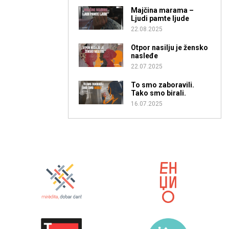
Majčina marama –
Ljudi pamte ljude
22.08.2025
Otpor nasilju je žensko
nasleđe
22.07.2025
To smo zaboravili.
Tako smo birali.
16.07.2025