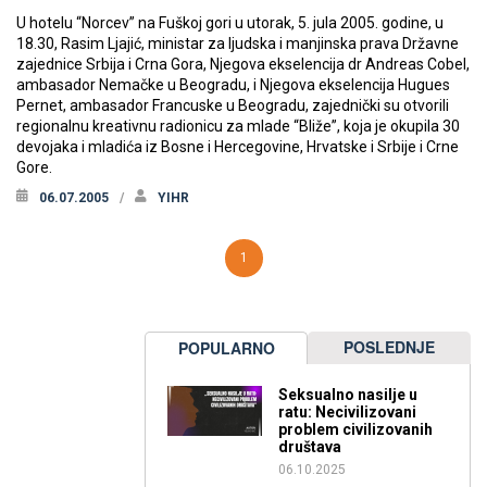
U hotelu “Norcev” na Fuškoj gori u utorak, 5. jula 2005. godine, u
18.30, Rasim Ljajić, ministar za ljudska i manjinska prava Državne
zajednice Srbija i Crna Gora, Njegova ekselencija dr Andreas Cobel,
ambasador Nemačke u Beogradu, i Njegova ekselencija Hugues
Pernet, ambasador Francuske u Beogradu, zajednički su otvorili
regionalnu kreativnu radionicu za mlade “Bliže”, koja je okupila 30
devojaka i mladića iz Bosne i Hercegovine, Hrvatske i Srbije i Crne
Gore.
06.07.2005
YIHR
1
POSLEDNJE
POPULARNO
Seksualno nasilje u
ratu: Necivilizovani
problem civilizovanih
društava
06.10.2025