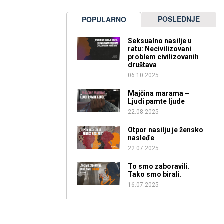
POSLEDNJE
POPULARNO
Seksualno nasilje u
ratu: Necivilizovani
problem civilizovanih
društava
06.10.2025
Majčina marama –
Ljudi pamte ljude
22.08.2025
Otpor nasilju je žensko
nasleđe
22.07.2025
To smo zaboravili.
Tako smo birali.
16.07.2025