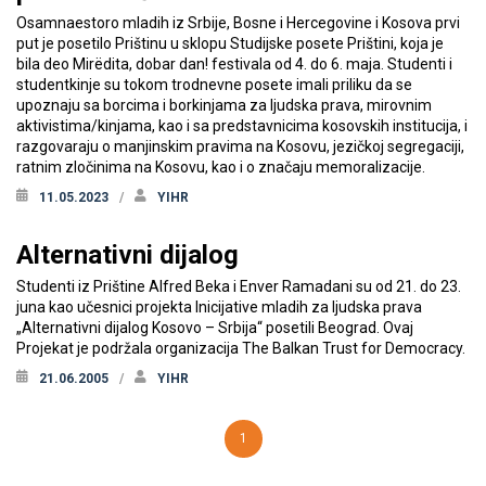
Osamnaestoro mladih iz Srbije, Bosne i Hercegovine i Kosova prvi
put je posetilo Prištinu u sklopu Studijske posete Prištini, koja je
bila deo Mirëdita, dobar dan! festivala od 4. do 6. maja. Studenti i
studentkinje su tokom trodnevne posete imali priliku da se
upoznaju sa borcima i borkinjama za ljudska prava, mirovnim
aktivistima/kinjama, kao i sa predstavnicima kosovskih institucija, i
razgovaraju o manjinskim pravima na Kosovu, jezičkoj segregaciji,
ratnim zločinima na Kosovu, kao i o značaju memoralizacije.
11.05.2023
YIHR
Alternativni dijalog
Studenti iz Prištine Alfred Beka i Enver Ramadani su od 21. do 23.
juna kao učesnici projekta Inicijative mladih za ljudska prava
„Alternativni dijalog Kosovo – Srbija“ posetili Beograd. Ovaj
Projekat je podržala organizacija The Balkan Trust for Democracy.
21.06.2005
YIHR
1