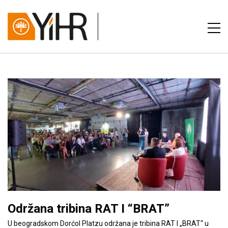
Održana tribina RAT I “BRAT”
U beogradskom Dorćol Platzu održana je tribina RAT I „BRAT“ u