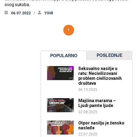
ovog sukoba.
06.07.2022
YIHR
1
POSLEDNJE
POPULARNO
Seksualno nasilje u
ratu: Necivilizovani
problem civilizovanih
društava
06.10.2025
Majčina marama –
Ljudi pamte ljude
22.08.2025
Otpor nasilju je žensko
nasleđe
22.07.2025