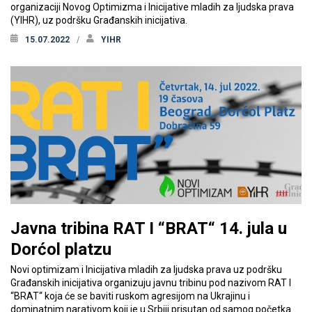
organizaciji Novog Optimizma i Inicijative mladih za ljudska prava
(YIHR), uz podršku Građanskih inicijativa.
15.07.2022
YIHR
Javna tribina RAT I “BRAT“ 14. jula u
Dorćol platzu
Novi optimizam i Inicijativa mladih za ljudska prava uz podršku
Građanskih inicijativa organizuju javnu tribinu pod nazivom RAT I
“BRAT“ koja će se baviti ruskom agresijom na Ukrajinu i
dominatnim narativom koji je u Srbiji prisutan od samog početka