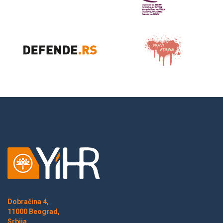
Dobračina 4,
11000 Beograd,
Srbija