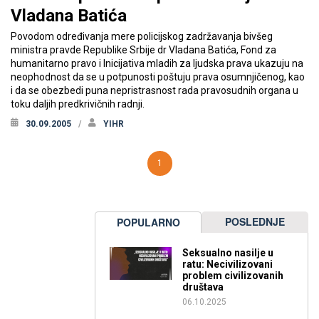
Vladana Batića
Povodom određivanja mere policijskog zadržavanja bivšeg
ministra pravde Republike Srbije dr Vladana Batića, Fond za
humanitarno pravo i Inicijativa mladih za ljudska prava ukazuju na
neophodnost da se u potpunosti poštuju prava osumnjičenog, kao
i da se obezbedi puna nepristrasnost rada pravosudnih organa u
toku daljih predkrivičnih radnji.
30.09.2005
YIHR
1
POSLEDNJE
POPULARNO
Seksualno nasilje u
ratu: Necivilizovani
problem civilizovanih
društava
06.10.2025