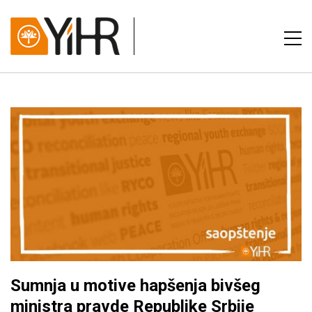
Sumnja u motive hapšenja bivšeg
ministra pravde Republike Srbije