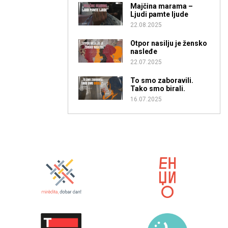
Majčina marama –
Ljudi pamte ljude
22.08.2025
Otpor nasilju je žensko
nasleđe
22.07.2025
To smo zaboravili.
Tako smo birali.
16.07.2025