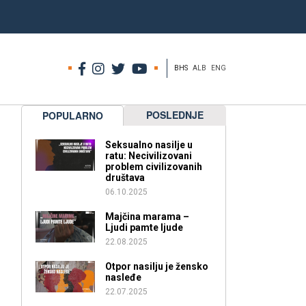
BHS
ALB
ENG
POSLEDNJE
POPULARNO
Seksualno nasilje u
ratu: Necivilizovani
problem civilizovanih
društava
06.10.2025
Majčina marama –
Ljudi pamte ljude
22.08.2025
Otpor nasilju je žensko
nasleđe
22.07.2025