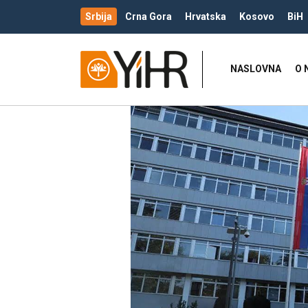
Srbija
Crna Gora
Hrvatska
Kosovo
BiH
NASLOVNA
O 