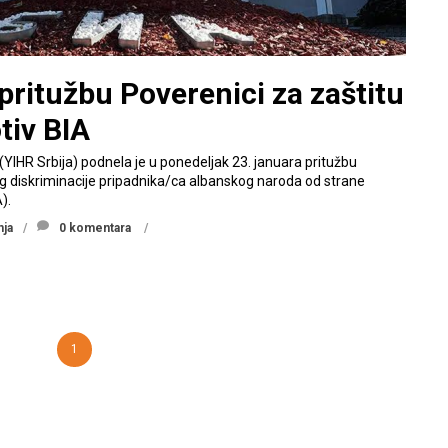
 pritužbu Poverenici za zaštitu
tiv BIA
i (YIHR Srbija) podnela je u ponedeljak 23. januara pritužbu
g diskriminacije pripadnika/ca albanskog naroda od strane
).
nja
0 komentara
1