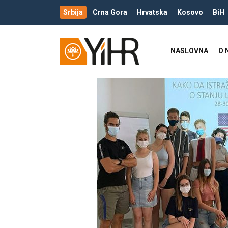
Srbija
Crna Gora
Hrvatska
Kosovo
BiH
NASLOVNA
O 