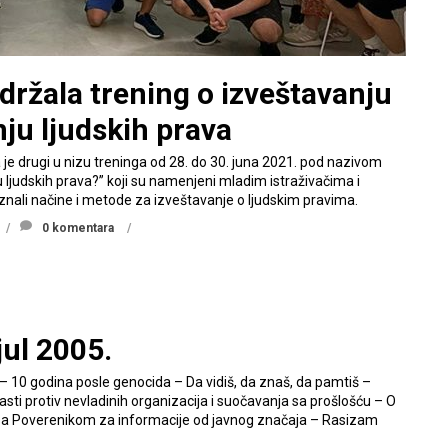
održala trening o izveštavanju
nju ljudskih prava
a je drugi u nizu treninga od 28. do 30. juna 2021. pod nazivom
 ljudskih prava?” koji su namenjeni mladim istraživačima i
oznali načine i metode za izveštavanje o ljudskim pravima.
0 komentara
jul 2005.
 – 10 godina posle genocida – Da vidiš, da znaš, da pamtiš –
sti protiv nevladinih organizacija i suočavanja sa prošlošću – O
k sa Poverenikom za informacije od javnog značaja – Rasizam