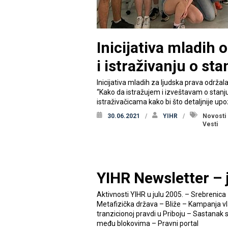
Inicijativa mladih 
i istraživanju o sta
Inicijativa mladih za ljudska prava održal
“Kako da istražujem i izveštavam o stanju
istraživačicama kako bi što detaljnije up
30.06.2021
YIHR
Novosti
Vesti
YIHR Newsletter – 
Aktivnosti YIHR u julu 2005. – Srebrenica
Metafizička država – Bliže – Kampanja vla
tranzicionoj pravdi u Priboju – Sastana
među blokovima – Pravni portal