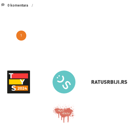
0 komentara
1