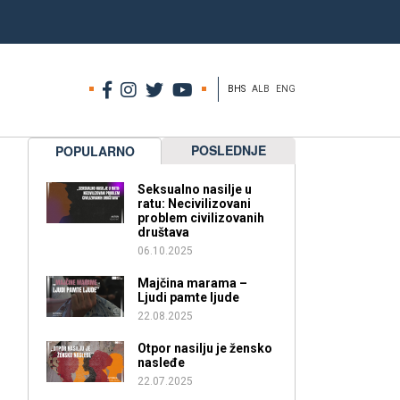
BHS
ALB
ENG
POSLEDNJE
POPULARNO
Seksualno nasilje u
ratu: Necivilizovani
problem civilizovanih
društava
06.10.2025
Majčina marama –
Ljudi pamte ljude
22.08.2025
Otpor nasilju je žensko
nasleđe
22.07.2025