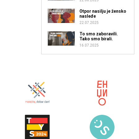
Otpor nasilju je žensko
nasleđe
22.07.2025
To smo zaboravili.
Tako smo birali.
16.07.2025