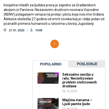
Inicijativa mladih za ljudska prava je zajedno sa Građanskom
akcijom iz Pančeva i Nezavisnim društvom novinara Vojvodine
(NDNV) polaganjem venaca na prolaz i ploču koja nosi ime Srđana
Aleksića obeležila 27 godina od smrti čoveka koji je i dalje jedan od
poznatih primera humanosti u ratovima u bivšoj Jugoslaviji.
27.01.2020
YIHR
1
POSLEDNJE
POPULARNO
Seksualno nasilje u
ratu: Necivilizovani
problem civilizovanih
društava
06.10.2025
Majčina marama –
Ljudi pamte ljude
22.08.2025