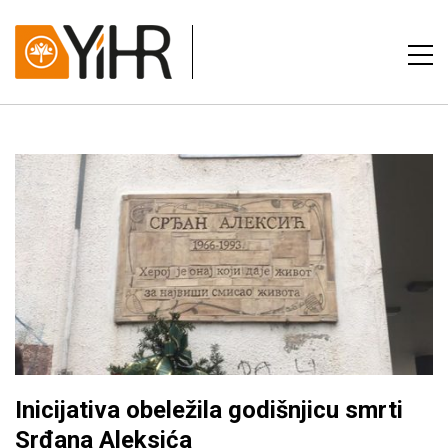
Inicijativa obeležila godišnjicu smrti
Srđana Aleksića