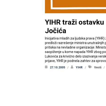
YIHR traži ostavku
Jočića
Inicijativa mladih za ljudska prava (YIH
predloži razrešenje ministra unutrašnjih
pritiska na nevladine organizacije. Minis
saopštenje u kome napada YIHR zbog podno
Lukovića za krivično delo izazivanja versk
prijave, YIHR je podnela zahtev za sprov
27.10.2005
YIHR
Vesti