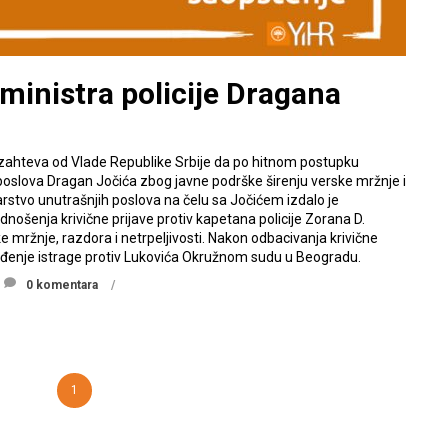
 ministra policije Dragana
R) zahteva od Vlade Republike Srbije da po hitnom postupku
 poslova Dragan Jočića zbog javne podrške širenju verske mržnje i
tarstvo unutrašnjih poslova na čelu sa Jočićem izdalo je
šenja krivične prijave protiv kapetana policije Zorana D.
e mržnje, razdora i netrpeljivosti. Nakon odbacivanja krivične
ođenje istrage protiv Lukovića Okružnom sudu u Beogradu.
0 komentara
1