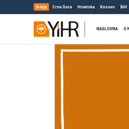
Srbija
Crna Gora
Hrvatska
Kosovo
BiH
NASLOVNA
O 