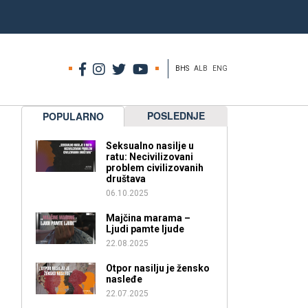
BHS
ALB
ENG
POSLEDNJE
POPULARNO
Seksualno nasilje u
ratu: Necivilizovani
problem civilizovanih
društava
06.10.2025
Majčina marama –
Ljudi pamte ljude
22.08.2025
Otpor nasilju je žensko
nasleđe
22.07.2025