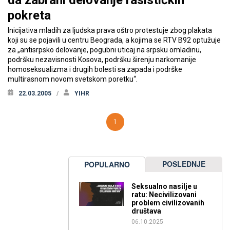
pokreta
Inicijativa mladih za ljudska prava oštro protestuje zbog plakata
koji su se pojavili u centru Beograda, a kojima se RTV B92 optužuje
za „antisrpsko delovanje, pogubni uticaj na srpsku omladinu,
podršku nezavisnosti Kosova, podršku širenju narkomanije
homoseksualizma i drugih bolesti sa zapada i podrške
multirasnom novom svetskom poretku“.
22.03.2005
YIHR
1
POSLEDNJE
POPULARNO
Seksualno nasilje u
ratu: Necivilizovani
problem civilizovanih
društava
06.10.2025