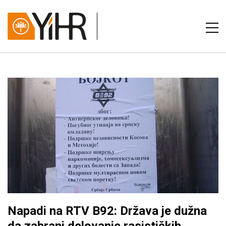
Napadi na RTV B92: Država je dužna
da zabrani delovanje rasističkih