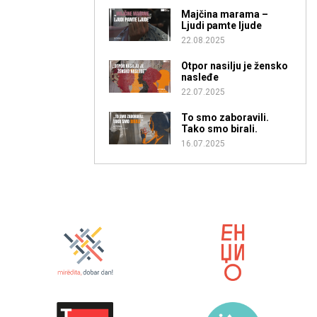
Majčina marama –
Ljudi pamte ljude
22.08.2025
Otpor nasilju je žensko
nasleđe
22.07.2025
To smo zaboravili.
Tako smo birali.
16.07.2025